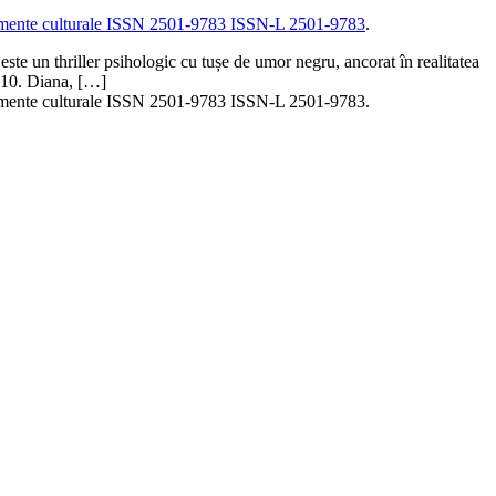
enimente culturale ISSN 2501-9783 ISSN-L 2501-9783
.
te un thriller psihologic cu tușe de umor negru, ancorat în realitatea
2010. Diana, […]
mente culturale ISSN 2501-9783 ISSN-L 2501-9783.