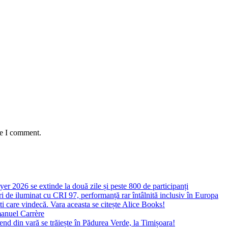
me I comment.
yer 2026 se extinde la două zile și peste 800 de participanți
 de iluminat cu CRI 97, performanță rar întâlnită inclusiv în Europa
ști care vindecă. Vara aceasta se citește Alice Books!
manuel Carrère
d din vară se trăiește în Pădurea Verde, la Timișoara!