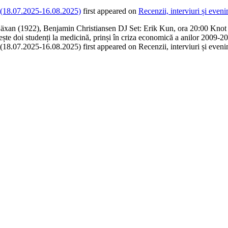
8.07.2025-16.08.2025)
first appeared on
Recenzii, interviuri și ev
Häxan (1922), Benjamin Christiansen DJ Set: Erik Kun, ora 20:00 Knot es
mărește doi studenți la medicină, prinși în criza economică a anilor 2009-
2025-16.08.2025) first appeared on Recenzii, interviuri și eveni