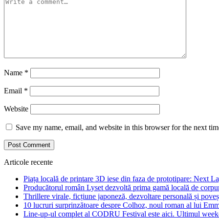
Name
*
Email
*
Website
Save my name, email, and website in this browser for the next ti
Articole recente
Piața locală de printare 3D iese din faza de prototipare: Next La
Producătorul român Lyset dezvoltă prima gamă locală de corpuri
Thrillere virale, ficțiune japoneză, dezvoltare personală și pove
10 lucruri surprinzătoare despre Colhoz, noul roman al lui Em
Line-up-ul complet al CODRU Festival este aici. Ultimul weeken