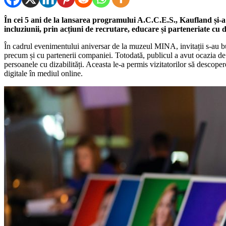
În cei 5 ani de la lansarea programului A.C.C.E.S., Kaufland și-a ex
incluziunii, prin acțiuni de recrutare, educare și parteneriate cu di
În cadrul evenimentului aniversar de la muzeul MINA, invitații s-au buc
precum și cu partenerii companiei. Totodată, publicul a avut ocazia de 
persoanele cu dizabilități. Aceasta le-a permis vizitatorilor să descopere
digitale în mediul online.