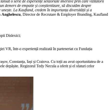
sat o serie de experiențe senzoriale imersive prin care vizitatorii
r-un demers de empatie și conștientizare, să discutăm despre
 unește. La Kaufland, credem în importanța diversității și a
 Anghelescu
, Director de Recrutare & Employer Branding, Kaufland
pii Dislexici;
ogiei VR, într-o experiență realizată în parteneriat cu Fundația
așov, Constanța, Iași și Craiova. Cu toții au avut oportunitatea de a
ele depășite. Regizorul Tedy Necula a oferit și el sfaturi celor