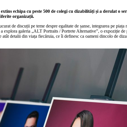
tins echipa cu peste 500 de colegi cu dizabilități și a derulat o ser
ferite organizații.
urat de discuții pe teme despre egalitate de șanse, integrarea pe piața mu
a explora galeria „ALT Portraits / Portrete Alternative”, o expoziție de 
 atât detalii din viața fiecăruia, ce îi definesc ca oameni dincolo de dizab