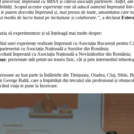
iversar, împreună cu MINA și câteva asociații partenere. Astfel, am lan
izabilități. Scopul acestor experiențe este să aducă oamenii împreună înt
e le putem dezvolta împreună și, mai presus de toate, umanitatea care ne
ui mediu de lucru bazat pe incluziune și colaborare.”
,
a declarat
Estera
cazia să experimenteze și să înțeleagă mai multe despre:
mediul unei experiențe realizate împreună cu Asociația București pentru Co
n parteneriat cu Asociația Națională a Surzilor din România;
ezvoltată împreună cu Asociația Națională a Nevăzătorilor din România;
așe
, prezentate atât printr-un traseu fizic, cât și prin intermediul tehnol
soane au luat parte la întâlnirile din Timișoara, Oradea, Cluj, Sibiu, Br
ui George Baltă, care a împărtășit din trecutul său profesional și obstacol
 când viața te pune la încercare.