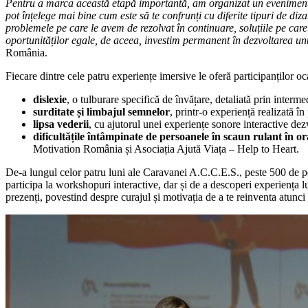
Pentru a marca această etapă importantă, am organizat un eveniment an
pot înțelege mai bine cum este să te confrunți cu diferite tipuri de d
problemele pe care le avem de rezolvat în continuare, soluțiile pe car
oportunităților egale, de aceea, investim permanent în dezvoltarea un
România.
Fiecare dintre cele patru experiențe imersive le oferă participanților o
dislexie
, o tulburare specifică de învățare, detaliată prin inter
surditate și limbajul semnelor
, printr-o experiență realizată î
lipsa vederii
, cu ajutorul unei experiențe sonore interactive d
dificultățile întâmpinate de persoanele în scaun rulant în or
Motivation România și Asociația Ajută Viața – Help to Heart.
De-a lungul celor patru luni ale Caravanei A.C.C.E.S., peste 500 de per
participa la workshopuri interactive, dar și de a descoperi experiența l
prezenți, povestind despre curajul și motivația de a te reinventa atunci