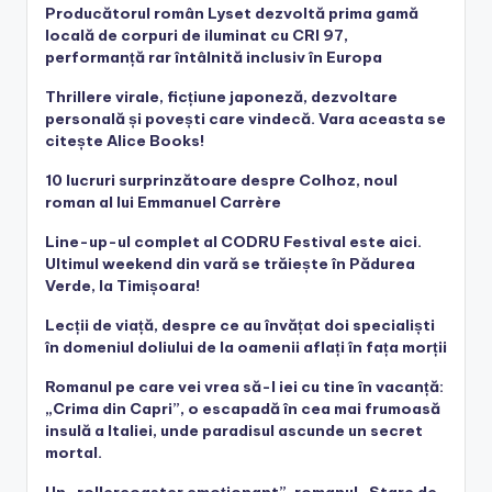
Producătorul român Lyset dezvoltă prima gamă
locală de corpuri de iluminat cu CRI 97,
performanță rar întâlnită inclusiv în Europa
Thrillere virale, ficțiune japoneză, dezvoltare
personală și povești care vindecă. Vara aceasta se
citește Alice Books!
10 lucruri surprinzătoare despre Colhoz, noul
roman al lui Emmanuel Carrère
Line-up-ul complet al CODRU Festival este aici.
Ultimul weekend din vară se trăiește în Pădurea
Verde, la Timișoara!
Lecții de viață, despre ce au învățat doi specialiști
în domeniul doliului de la oamenii aflați în fața morții
Romanul pe care vei vrea să-l iei cu tine în vacanță:
„Crima din Capri”, o escapadă în cea mai frumoasă
insulă a Italiei, unde paradisul ascunde un secret
mortal.