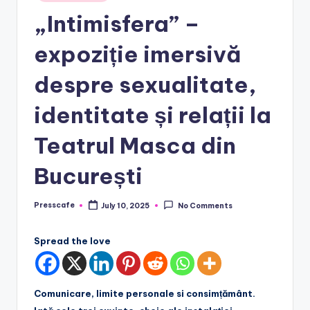
in
e
„Intimisfera” –
.
expoziție imersivă
r
o
despre sexualitate,
identitate și relații la
Teatrul Masca din
București
Presscafe
July 10, 2025
No Comments
Posted
by
Spread the love
Comunicare, limite personale si consimțământ.