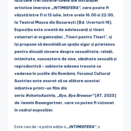
Iată cele trei cuvinte-cheie ale instalației
artistice imersive
„INTIMISFERA”
, care poate fi
văzută între 11 si 13 iulie, între orele 16.00 si 22.00,
la Teatrul Masca din București (Bd. Uverturii 14).
Expoziția este creată de adolescenți și tineri
voluntari ai organizației „Tineri pentru Tineri”, și
își propune să deschidă un spațiu sigur și prietenos
pentru discuții sincere despre sexualitate, relații,
intimitate, cunoaștere de sine, sănătate sexuală și
reproductivă – subiecte adesea trecute cu
vederea în școlile din România. Forumul Cultural
Austriac este onorat să se alăture acestei
inițiative printr-un film din
seria
#shortsAustria
,
„Bye, Bye Browser”
(AT, 2023)
de Jasmin Baumgartner, care va putea fi vizionat
în cadrul expoziției.
Este cea de-a patra ediție a
„INTIMISFERA”
, o