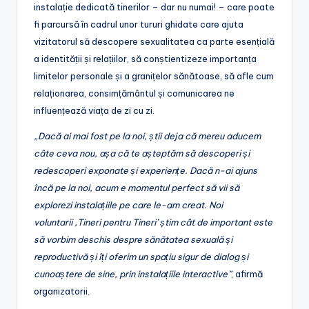
instalație dedicată tinerilor – dar nu numai! – care poate
fi parcursă în cadrul unor tururi ghidate care ajuta
vizitatorul să descopere sexualitatea ca parte esențială
a identității și relațiilor, să conștientizeze importanța
limitelor personale și a granițelor sănătoase, să afle cum
relaționarea, consimțământul și comunicarea ne
influențează viața de zi cu zi.
„Dacă ai mai fost pe la noi, știi deja că mereu aducem
câte ceva nou, așa că te așteptăm să descoperi și
redescoperi exponate și experiențe. Dacă n-ai ajuns
încă pe la noi, acum e momentul perfect să vii să
explorezi instalațiile pe care le-am creat. Noi
voluntarii
‚Tineri pentru Tineri’
știm cât de important este
să vorbim deschis despre sănătatea sexuală și
reproductivă și îți oferim un spațiu sigur de dialog și
cunoaștere de sine, prin instalațiile interactive”
, afirmă
organizatorii.