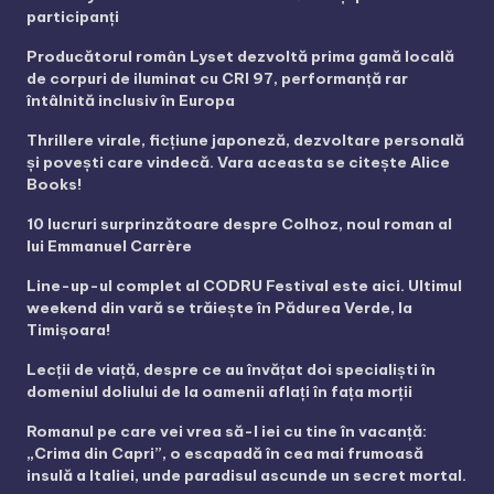
participanți
Producătorul român Lyset dezvoltă prima gamă locală
de corpuri de iluminat cu CRI 97, performanță rar
întâlnită inclusiv în Europa
Thrillere virale, ficțiune japoneză, dezvoltare personală
și povești care vindecă. Vara aceasta se citește Alice
Books!
10 lucruri surprinzătoare despre Colhoz, noul roman al
lui Emmanuel Carrère
Line-up-ul complet al CODRU Festival este aici. Ultimul
weekend din vară se trăiește în Pădurea Verde, la
Timișoara!
Lecții de viață, despre ce au învățat doi specialiști în
domeniul doliului de la oamenii aflați în fața morții
Romanul pe care vei vrea să-l iei cu tine în vacanță:
„Crima din Capri”, o escapadă în cea mai frumoasă
insulă a Italiei, unde paradisul ascunde un secret mortal.