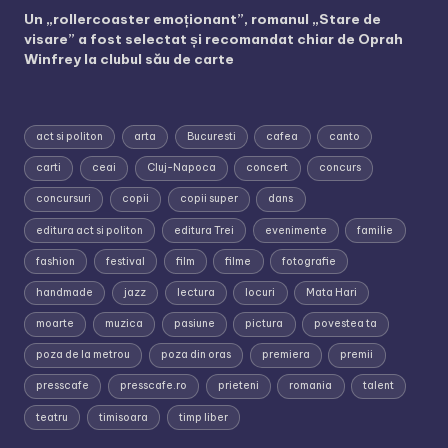
Un „rollercoaster emoționant”, romanul „Stare de
visare” a fost selectat și recomandat chiar de Oprah
Winfrey la clubul său de carte
act si politon
arta
Bucuresti
cafea
canto
carti
ceai
Cluj-Napoca
concert
concurs
concursuri
copii
copii super
dans
editura act si politon
editura Trei
evenimente
familie
fashion
festival
film
filme
fotografie
handmade
jazz
lectura
locuri
Mata Hari
moarte
muzica
pasiune
pictura
povestea ta
poza de la metrou
poza din oras
premiera
premii
presscafe
presscafe.ro
prieteni
romania
talent
teatru
timisoara
timp liber