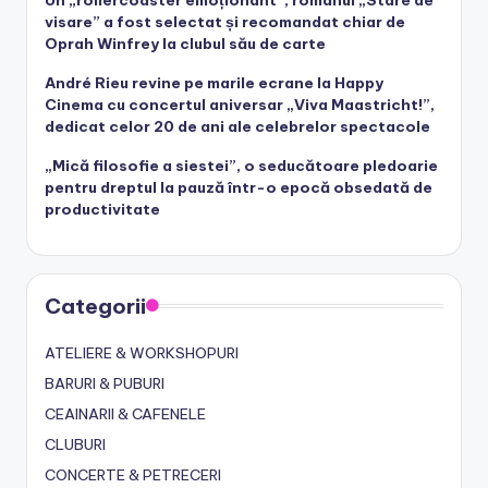
Un „rollercoaster emoționant”, romanul „Stare de
visare” a fost selectat și recomandat chiar de
Oprah Winfrey la clubul său de carte
André Rieu revine pe marile ecrane la Happy
Cinema cu concertul aniversar „Viva Maastricht!”,
dedicat celor 20 de ani ale celebrelor spectacole
„Mică filosofie a siestei”, o seducătoare pledoarie
pentru dreptul la pauză într-o epocă obsedată de
productivitate
Categorii
ATELIERE & WORKSHOPURI
BARURI & PUBURI
CEAINARII & CAFENELE
CLUBURI
CONCERTE & PETRECERI