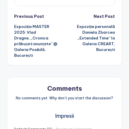
Post
Previous Post
Next Post
Expoziția MASTER
Expoziție personală
navigation
2025: Vlad
Daniela Zbarcea
Dragne, „Cronica
„Extended Time” la
prăbușirii anunțate” @
Galeria CREART,
Galeria Posibilă,
București
București
Comments
No comments yet. Why don’t you start the discussion?
Impresii
Default Comments (0)
Facebook Comments