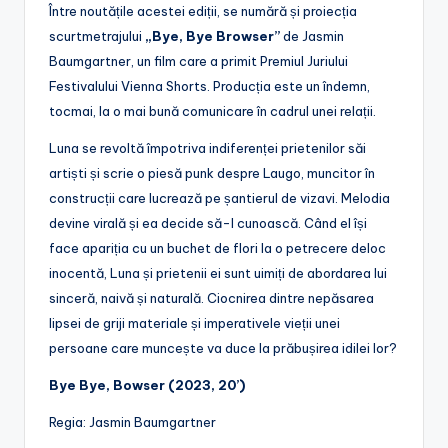
Între noutățile acestei ediții, se numără și proiecția
scurtmetrajului
„Bye, Bye Browser”
de Jasmin
Baumgartner, un film care a primit Premiul Juriului
Festivalului Vienna Shorts. Producția este un îndemn,
tocmai, la o mai bună comunicare în cadrul unei relații.
Luna se revoltă împotriva indiferenței prietenilor săi
artiști și scrie o piesă punk despre Laugo, muncitor în
construcții care lucrează pe șantierul de vizavi. Melodia
devine virală și ea decide să-l cunoască. Când el își
face apariția cu un buchet de flori la o petrecere deloc
inocentă, Luna și prietenii ei sunt uimiți de abordarea lui
sinceră, naivă și naturală. Ciocnirea dintre nepăsarea
lipsei de griji materiale și imperativele vieții unei
persoane care muncește va duce la prăbușirea idilei lor?
Bye Bye, Bowser (2023, 20’)
Regia: Jasmin Baumgartner