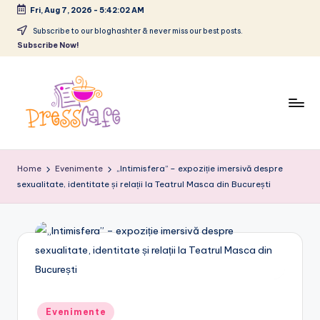
Fri, Aug 7, 2026
-
5:42:03 AM
Skip
Subscribe to our bloghashter & never miss our best posts.
Subscribe Now!
to
content
P
Cafeneau
r
experientelor
Home
Evenimente
„Intimisfera” – expoziție imersivă despre
urbane
sexualitate, identitate și relații la Teatrul Masca din București
e
s
s
c
a
f
Posted
Evenimente