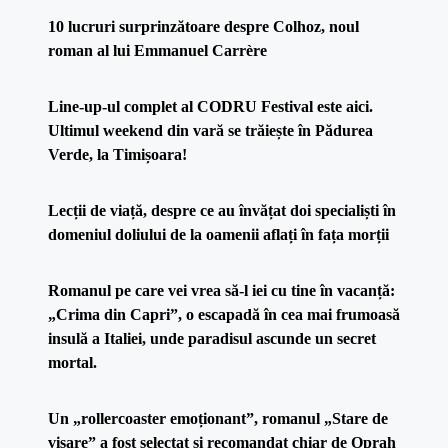
10 lucruri surprinzătoare despre Colhoz, noul
roman al lui Emmanuel Carrère
Line-up-ul complet al CODRU Festival este aici.
Ultimul weekend din vară se trăiește în Pădurea
Verde, la Timișoara!
Lecții de viață, despre ce au învățat doi specialiști în
domeniul doliului de la oamenii aflați în fața morții
Romanul pe care vei vrea să-l iei cu tine în vacanță:
„Crima din Capri”, o escapadă în cea mai frumoasă
insulă a Italiei, unde paradisul ascunde un secret
mortal.
Un „rollercoaster emoționant”, romanul „Stare de
visare” a fost selectat și recomandat chiar de Oprah