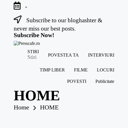
-
Subscribe to our bloghashter &
Skip
to
never miss our best posts.
content
Subscribe Now!
P
Cafeneau
STIRI
r
POVESTEA TA
INTERVIURI
experientelor
Stiri
e
urbane
s
TIMP LIBER
FILME
LOCURI
s
c
POVESTI
Publicitate
a
f
HOME
e
.r
o
Home
HOME