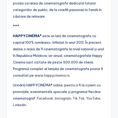
poziția ca rețea de cinematografe dedicată tuturor
categoriilor de public, de la cinefili pasionați la familii în
căutare de relaxare.
***
HAPPYCINEMA®
este un lanț de cinematografe cu
capital 100% românesc, înființat în anul 2012. În prezent
deține o rețea de 11 cinematografe la nivel național și unul
în Republica Moldova, iar anual, cinematografele Happy
Cinema sunt vizitate de peste 500.000 de clienți.
Programul complet al lanțului de cinematografe poate fi
consultat pe
www.happycinema.ro
.
Urmăriți HAPPYCINEMA® online, pentru a fi la curent cu
promoțiile, evenimentele speciale și programul fiecărui
cinematograf:
Facebook
,
Instagram
,
Tik Tok
,
YouTube
,
Linkedin
.