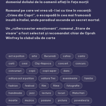
domeniul doliului de la oamenii aflați în fața morții
Romanul pe care vei vrea să-l iei cu tine în vacanță:
„Crima din Capri”, o escapadă în cea mai frumoasă
insulă a Italiei, unde paradisul ascunde un secret mortal.
Un „rollercoaster emoționant”, romanul „Stare de
visare” a fost selectat și recomandat chiar de Oprah
Winfrey la clubul său de carte
act si politon
arta
Bucuresti
cafea
canto
carti
ceai
Cluj-Napoca
concert
concurs
concursuri
copii
copii super
dans
editura act si politon
editura Trei
evenimente
familie
fashion
festival
film
filme
fotografie
handmade
jazz
lectura
locuri
Mata Hari
moarte
muzica
pasiune
pictura
povestea ta