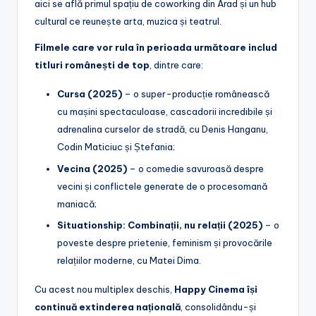
aici se află primul spațiu de coworking din Arad și un hub
cultural ce reunește arta, muzica și teatrul.
Filmele care vor rula în perioada următoare includ
titluri românești de top
, dintre care:
Cursa (2025)
– o super-producție românească
cu mașini spectaculoase, cascadorii incredibile și
adrenalina curselor de stradă, cu Denis Hanganu,
Codin Maticiuc și Ștefania;
Vecina (2025)
– o comedie savuroasă despre
vecini și conflictele generate de o procesomană
maniacă;
Situationship: Combinații, nu relații (2025)
– o
poveste despre prietenie, feminism și provocările
relațiilor moderne, cu Matei Dima.
Cu acest nou multiplex deschis,
Happy Cinema își
continuă extinderea națională
, consolidându-și