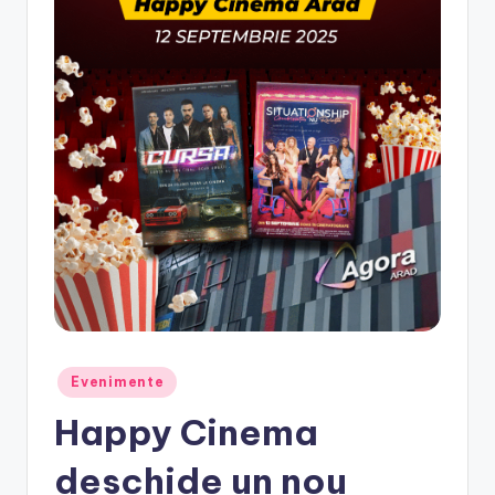
e
.
r
o
Posted
Evenimente
in
Happy Cinema
deschide un nou