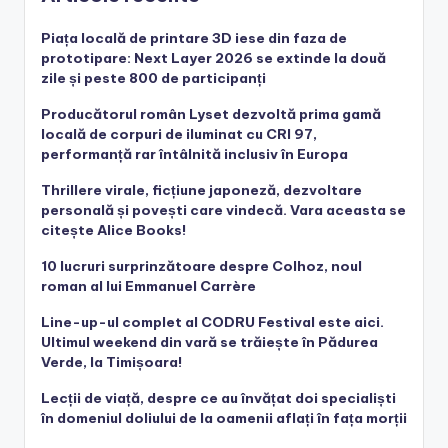
Piața locală de printare 3D iese din faza de
prototipare: Next Layer 2026 se extinde la două
zile și peste 800 de participanți
Producătorul român Lyset dezvoltă prima gamă
locală de corpuri de iluminat cu CRI 97,
performanță rar întâlnită inclusiv în Europa
Thrillere virale, ficțiune japoneză, dezvoltare
personală și povești care vindecă. Vara aceasta se
citește Alice Books!
10 lucruri surprinzătoare despre Colhoz, noul
roman al lui Emmanuel Carrère
Line-up-ul complet al CODRU Festival este aici.
Ultimul weekend din vară se trăiește în Pădurea
Verde, la Timișoara!
Lecții de viață, despre ce au învățat doi specialiști
în domeniul doliului de la oamenii aflați în fața morții