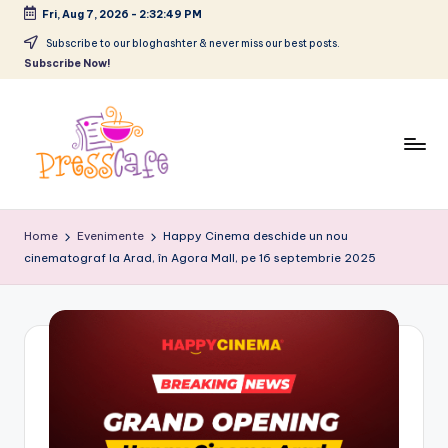
Fri, Aug 7, 2026
-
2:32:50 PM
Skip
Subscribe to our bloghashter & never miss our best posts.
Subscribe Now!
to
content
P
Cafeneau
r
experientelor
Home
Evenimente
Happy Cinema deschide un nou
urbane
cinematograf la Arad, în Agora Mall, pe 16 septembrie 2025
e
s
s
c
a
f