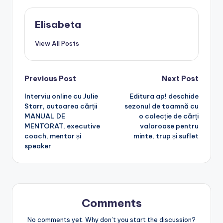
Elisabeta
View All Posts
Post
Previous Post
Next Post
Interviu online cu Julie
Editura ap! deschide
navigation
Starr, autoarea cărții
sezonul de toamnă cu
MANUAL DE
o colecție de cărți
MENTORAT, executive
valoroase pentru
coach, mentor și
minte, trup și suflet
speaker
Comments
No comments yet. Why don’t you start the discussion?