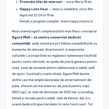
Promoția zilei de miercuri
– orice film la 19 lei;
Happy Late Hour
– vineri și sâmbătă, orice film
după ora 22:00 la 19 lei.
Detalii și program complet:
www.happycinema.ro
.
Noul cinematograf completează în mod firesc conceptul
Agora Mall – un centru comercial dedicat
comunității
, unde vizitatorii pot îmbina cumpărăturile cu
momente de relaxare, divertisment și experiențe
culturale. La etajul întâi se regăsesc numeroase facilități
pentru toate vârstele: un spațiu de joacă generos pentru
copii, zone de recreere pentru adolescenți și adulți, sală
de sport, food hall și multe altele. Agora Mall devine
astfel cea mai amplă destinație de entertainment din
județ, oferind cel mai mare loc de joacă pentru copii
(800 mp), un club de distracție de 1000 mp cu bowling,
biliard și arcade pentru adulți, club de karate, dar și o
scenă dedicată spectacolelor în zona food court. Tot