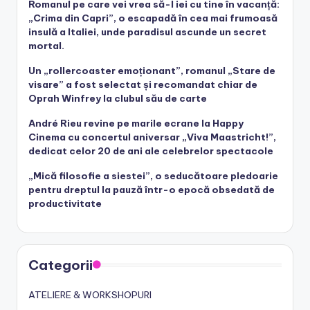
Romanul pe care vei vrea să-l iei cu tine în vacanță:
„Crima din Capri”, o escapadă în cea mai frumoasă
insulă a Italiei, unde paradisul ascunde un secret
mortal.
Un „rollercoaster emoționant”, romanul „Stare de
visare” a fost selectat și recomandat chiar de
Oprah Winfrey la clubul său de carte
André Rieu revine pe marile ecrane la Happy
Cinema cu concertul aniversar „Viva Maastricht!”,
dedicat celor 20 de ani ale celebrelor spectacole
„Mică filosofie a siestei”, o seducătoare pledoarie
pentru dreptul la pauză într-o epocă obsedată de
productivitate
Categorii
ATELIERE & WORKSHOPURI