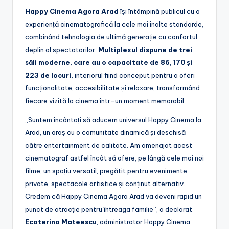
Happy Cinema Agora Arad
își întâmpină publicul cu o
experiență cinematografică la cele mai înalte standarde,
combinând tehnologia de ultimă generație cu confortul
deplin al spectatorilor.
Multiplexul dispune de trei
săli moderne, care au o capacitate de 86, 170 și
223 de locuri,
interiorul fiind conceput pentru a oferi
funcționalitate, accesibilitate și relaxare, transformând
fiecare vizită la cinema într-un moment memorabil.
„Suntem încântați să aducem universul Happy Cinema la
Arad, un oraș cu o comunitate dinamică și deschisă
către entertainment de calitate. Am amenajat acest
cinematograf astfel încât să ofere, pe lângă cele mai noi
filme, un spațiu versatil, pregătit pentru evenimente
private, spectacole artistice și conținut alternativ.
Credem că Happy Cinema Agora Arad va deveni rapid un
punct de atracție pentru întreaga familie”, a declarat
Ecaterina Mateescu
, administrator Happy Cinema.