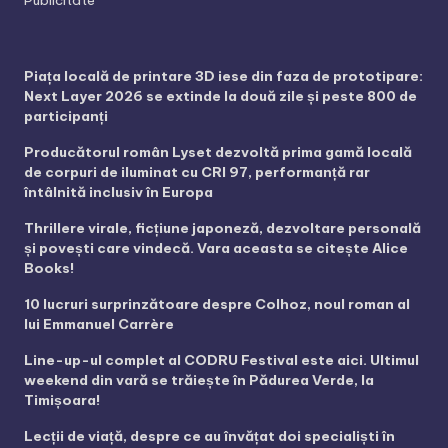
Piața locală de printare 3D iese din faza de prototipare:
Next Layer 2026 se extinde la două zile și peste 800 de
participanți
Producătorul român Lyset dezvoltă prima gamă locală
de corpuri de iluminat cu CRI 97, performanță rar
întâlnită inclusiv în Europa
Thrillere virale, ficțiune japoneză, dezvoltare personală
și povești care vindecă. Vara aceasta se citește Alice
Books!
10 lucruri surprinzătoare despre Colhoz, noul roman al
lui Emmanuel Carrère
Line-up-ul complet al CODRU Festival este aici. Ultimul
weekend din vară se trăiește în Pădurea Verde, la
Timișoara!
Lecții de viață, despre ce au învățat doi specialiști în