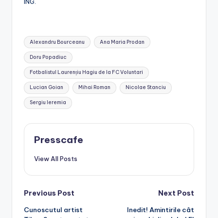
ING.
Tags:
Alexandru Bourceanu
Ana Maria Prodan
Doru Popadiuc
Fotbalistul Laurențiu Hagiu de la FC Voluntari
Lucian Goian
Mihai Roman
Nicolae Stanciu
Sergiu Ieremia
Presscafe
View All Posts
Post
Previous Post
Next Post
Cunoscutul artist
Inedit! Amintirile cât
navigation