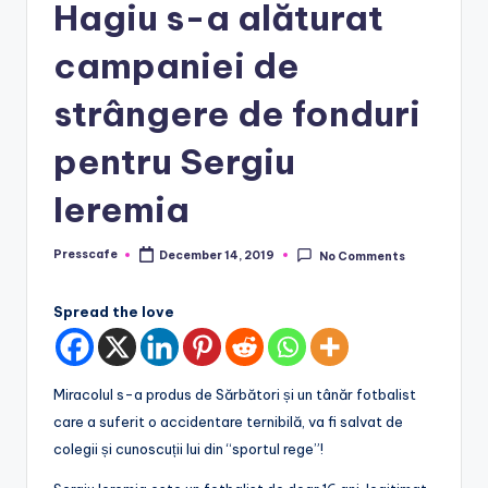
Hagiu s-a alăturat
campaniei de
strângere de fonduri
pentru Sergiu
Ieremia
Presscafe
December 14, 2019
No Comments
Posted
by
Spread the love
Miracolul s-a produs de Sărbători și un tânăr fotbalist
care a suferit o accidentare ternibilă, va fi salvat de
colegii și cunoscuții lui din “sportul rege”!