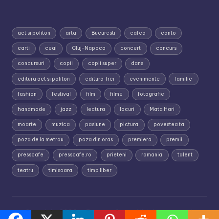
act si politon
arta
Bucuresti
cafea
canto
carti
ceai
Cluj-Napoca
concert
concurs
concursuri
copii
copii super
dans
editura act si politon
editura Trei
evenimente
familie
fashion
festival
film
filme
fotografie
handmade
jazz
lectura
locuri
Mata Hari
moarte
muzica
pasiune
pictura
povestea ta
poza de la metrou
poza din oras
premiera
premii
presscafe
presscafe.ro
prieteni
romania
talent
teatru
timisoara
timp liber
Copyright 2026 —
Presscafe.ro
. All rights reserved.