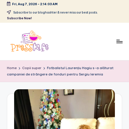
Fri, Aug 7, 2026
-
2:14:04 AM
Skip
Subscribe to our bloghashter & never miss our best posts.
Subscribe Now!
to
content
P
Cafeneau
r
experientelor
Home
Copii super
Fotbalistul Laurențiu Hagiu s-a alăturat
urbane
campaniei de strângere de fonduri pentru Sergiu Ieremia
e
s
s
c
a
f