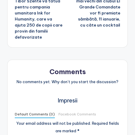
Tibor Szente va tatua
mai vechi din clubul El
pentru campania
Grande Comandate
umanitara Ink for
vor fi premiate
Humanity, care va
sâmbătă, 11 ianuarie,
ajuta 250 de copii care
cu câte un cocktail
provin din familii
defavorizate
Comments
No comments yet. Why don’t you start the discussion?
Impresii
Default Comments (0)
Facebook Comments
Your email address will not be published.
Required fields
are marked
*