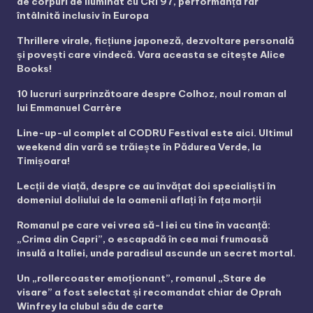
de corpuri de iluminat cu CRI 97, performanță rar
întâlnită inclusiv în Europa
Thrillere virale, ficțiune japoneză, dezvoltare personală
și povești care vindecă. Vara aceasta se citește Alice
Books!
10 lucruri surprinzătoare despre Colhoz, noul roman al
lui Emmanuel Carrère
Line-up-ul complet al CODRU Festival este aici. Ultimul
weekend din vară se trăiește în Pădurea Verde, la
Timișoara!
Lecții de viață, despre ce au învățat doi specialiști în
domeniul doliului de la oamenii aflați în fața morții
Romanul pe care vei vrea să-l iei cu tine în vacanță:
„Crima din Capri”, o escapadă în cea mai frumoasă
insulă a Italiei, unde paradisul ascunde un secret mortal.
Un „rollercoaster emoționant”, romanul „Stare de
visare” a fost selectat și recomandat chiar de Oprah
Winfrey la clubul său de carte