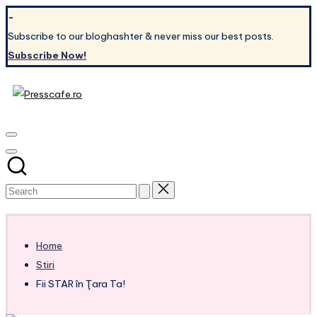
Skip
-
to
Subscribe to our bloghashter & never miss our best posts.
content
Subscribe Now!
Presscafe.ro
Cafeneau
experientelor
urbane
Subscribe
Home
Stiri
Fii STAR în Ţara Ta!