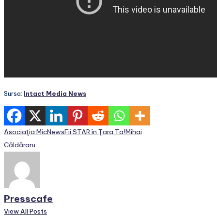
Sursa:
Intact Media News
Tags:
Asociaţia MicNews
Fii STAR în Ţara Ta!
Mihai
Căldăraru
Presscafe
View All Posts