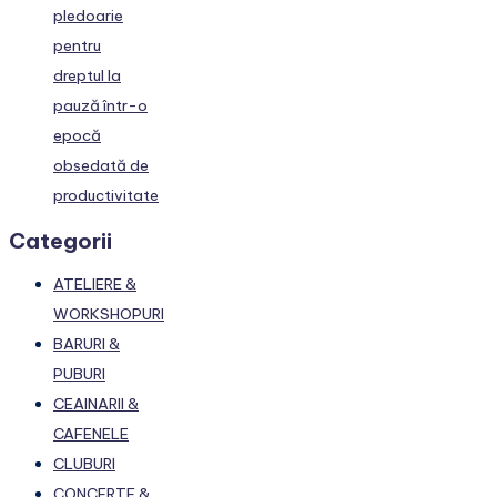
pledoarie
pentru
dreptul la
pauză într-o
epocă
obsedată de
productivitate
Categorii
ATELIERE &
WORKSHOPURI
BARURI &
PUBURI
CEAINARII &
CAFENELE
CLUBURI
CONCERTE &