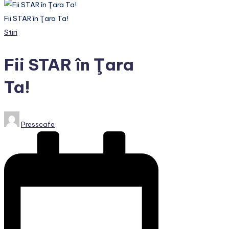
Fii STAR în Ţara Ta!
Posted
Stiri
in
Fii STAR în Ţara
Ta!
Posted
Presscafe
by