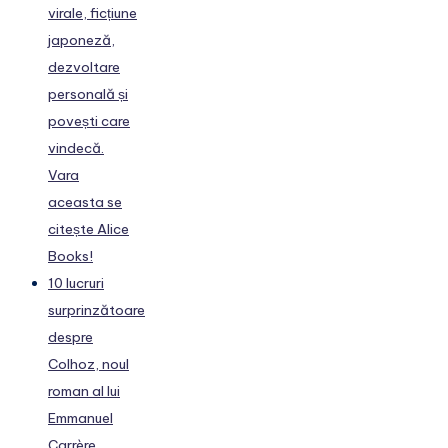
virale, ficțiune
japoneză,
dezvoltare
personală și
povești care
vindecă.
Vara
aceasta se
citește Alice
Books!
10 lucruri
surprinzătoare
despre
Colhoz, noul
roman al lui
Emmanuel
Carrère