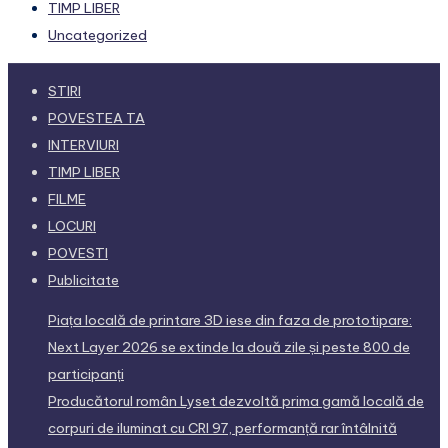
TIMP LIBER
Uncategorized
STIRI
POVESTEA TA
INTERVIURI
TIMP LIBER
FILME
LOCURI
POVESTI
Publicitate
Piața locală de printare 3D iese din faza de prototipare:
Next Layer 2026 se extinde la două zile și peste 800 de
participanți
Producătorul român Lyset dezvoltă prima gamă locală de
corpuri de iluminat cu CRI 97, performanță rar întâlnită