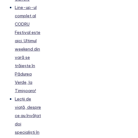
Line-up-ul
complet al
CODRU
Festival este
aici. Ultimul
weekend din
vară se
trăiește în
Pădurea
Verde, la
Timișoara!
Lecții de
viață, despre
ce au învățat
doi
specialiști în