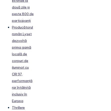
extinde la
două zile și
peste 800 de
participanți
Producătorul
român Lyset
dezvoltă
prima gamă
locală de
corpuri de
iluminat cu
CRI 97,
performanță
rar întâlnită
inclusiv în
Europa
Thrillere