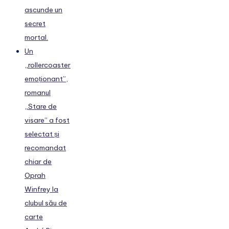
ascunde un
secret
mortal.
Un
„rollercoaster
emoționant”,
romanul
„Stare de
visare” a fost
selectat și
recomandat
chiar de
Oprah
Winfrey la
clubul său de
carte