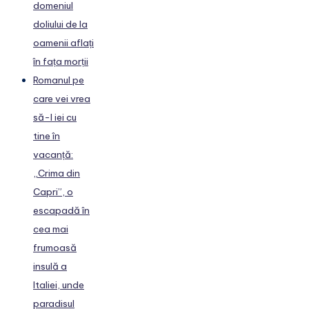
domeniul
doliului de la
oamenii aflați
în fața morții
Romanul pe
care vei vrea
să-l iei cu
tine în
vacanță:
„Crima din
Capri”, o
escapadă în
cea mai
frumoasă
insulă a
Italiei, unde
paradisul