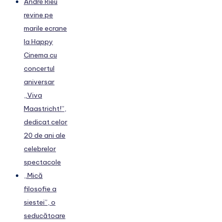
André Rieu
revine pe
marile ecrane
la Happy
Cinema cu
concertul
aniversar
„Viva
Maastricht!”,
dedicat celor
20 de ani ale
celebrelor
spectacole
„Mică
filosofie a
siestei”, o
seducătoare