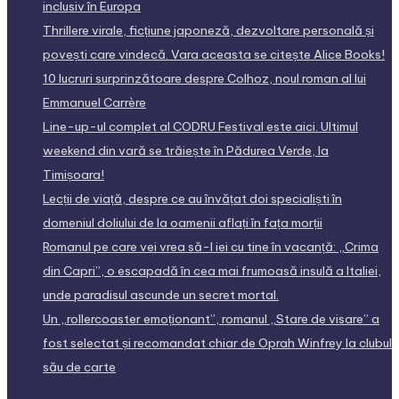
inclusiv în Europa
Thrillere virale, ficțiune japoneză, dezvoltare personală și
povești care vindecă. Vara aceasta se citește Alice Books!
10 lucruri surprinzătoare despre Colhoz, noul roman al lui
Emmanuel Carrère
Line-up-ul complet al CODRU Festival este aici. Ultimul
weekend din vară se trăiește în Pădurea Verde, la
Timișoara!
Lecții de viață, despre ce au învățat doi specialiști în
domeniul doliului de la oamenii aflați în fața morții
Romanul pe care vei vrea să-l iei cu tine în vacanță: „Crima
din Capri”, o escapadă în cea mai frumoasă insulă a Italiei,
unde paradisul ascunde un secret mortal.
Un „rollercoaster emoționant”, romanul „Stare de visare” a
fost selectat și recomandat chiar de Oprah Winfrey la clubul
său de carte