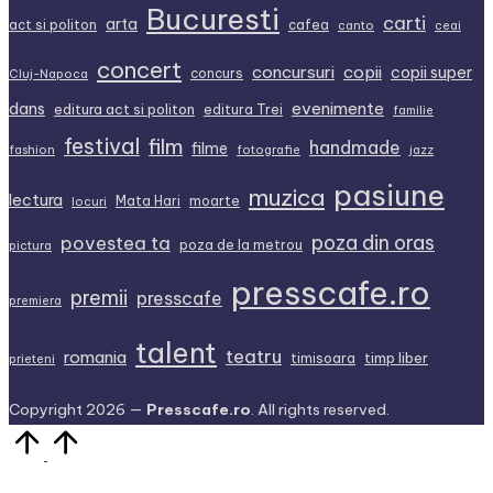
Bucuresti
carti
arta
act si politon
cafea
canto
ceai
concert
concursuri
copii
copii super
concurs
Cluj-Napoca
dans
evenimente
editura act si politon
editura Trei
familie
festival
film
handmade
filme
fashion
fotografie
jazz
pasiune
muzica
lectura
Mata Hari
moarte
locuri
povestea ta
poza din oras
poza de la metrou
pictura
presscafe.ro
premii
presscafe
premiera
talent
teatru
romania
timp liber
timisoara
prieteni
Copyright 2026 —
Presscafe.ro
. All rights reserved.
Scroll
to