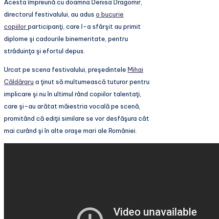
Acesta împreună cu doamna Denisa Dragomir,
directorul festivalului, au adus
o bucurie
copiilor
participanţi, care l-a sfârşit au primit
diplome şi cadourile binemeritate, pentru
strâduinţa şi efortul depus.
Urcat pe scena festivalului, preşedintele
Mihai
Căldăraru
a ţinut să multumească tuturor pentru
implicare şi nu în ultimul rând copiilor talentaţi,
care şi-au arătat măiestria vocală pe scenă,
promitând că ediţii similare se vor desfăşura cât
mai curând şi în alte oraşe mari ale României.