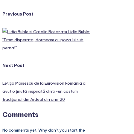
Post
Previous Post
navigation
Lidia Buble:
“Eram disperata, dormeam cu poza lui sub
perna!”
Next Post
Letiția Moisescu de la Eurovision România a
avut o ținută inspirată dintr-un costum
tradițional din Ardeal din anii ‘20
Comments
No comments yet. Why don’t you start the