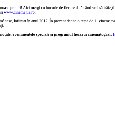
 prețuri! Aici mergi cu bucurie de fiecare dată când vrei să trăiești din
și
www.cinemagia.ro
.
, înființat în anul 2012. În prezent deține o rețea de 11 cinematograf
ți.
ile, evenimentele speciale și programul fiecărui cinematograf: