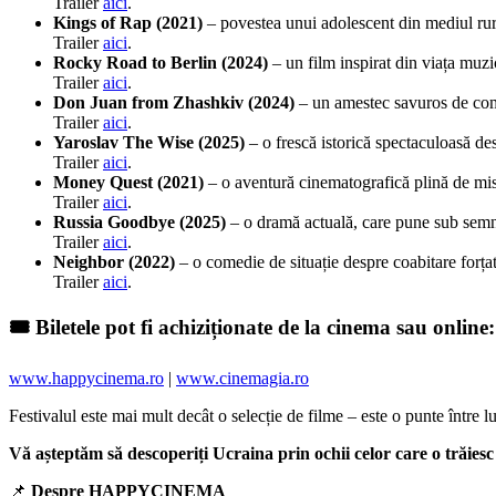
Trailer
aici
.
Kings of Rap (2021)
– povestea unui adolescent din mediul rura
Trailer
aici
.
Rocky Road to Berlin (2024)
– un film inspirat din viața muzi
Trailer
aici
.
Don Juan from Zhashkiv (2024)
– un amestec savuros de come
Trailer
aici
.
Yaroslav The Wise (2025)
– o frescă istorică spectaculoasă de
Trailer
aici
.
Money Quest (2021)
– o aventură cinematografică plină de mist
Trailer
aici
.
Russia Goodbye (2025)
– o dramă actuală, care pune sub semnul
Trailer
aici
.
Neighbor (2022)
– o comedie de situație despre coabitare forțată
Trailer
aici
.
🎟️
Biletele pot fi achiziționate de la cinema sau online:
www.happycinema.ro
|
www.cinemagia.ro
Festivalul este mai mult decât o selecție de filme – este o punte între lu
Vă așteptăm să descoperiți Ucraina prin ochii celor care o trăiesc ș
📌
Despre HAPPYCINEMA