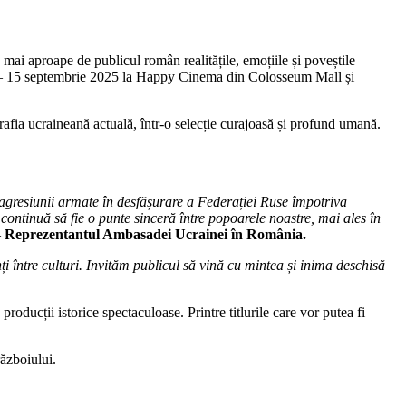
 mai aproape de publicul român realitățile, emoțiile și poveștile
st – 15 septembrie 2025 la Happy Cinema din Colosseum Mall și
afia ucraineană actuală, într-o selecție curajoasă și profund umană.
a agresiunii armate în desfășurare a Federației Ruse împotriva
 continuă să fie o punte sinceră între popoarele noastre, mai ales în
–
Reprezentantul Ambasadei Ucrainei în România.
 între culturi. Invităm publicul să vină cu mintea și inima deschisă
oducții istorice spectaculoase. Printre titlurile care vor putea fi
ăzboiului.