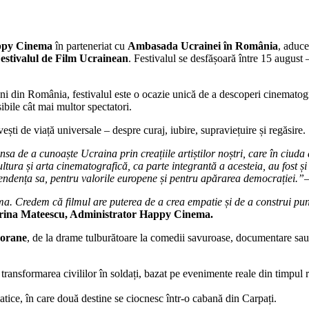
py Cinema
în parteneriat cu
Ambasada Ucrainei în România
, aduce
estivalul de Film Ucrainean
. Festivalul se desfășoară între 15 augu
eni din România, festivalul este o ocazie unică de a descoperi cinematogr
sibile cât mai multor spectatori.
ști de viață universale – despre curaj, iubire, supraviețuire și regăsire.
sa de a cunoaște Ucraina prin creațiile artiștilor noștri, care în ciud
ltura și arta cinematografică, ca parte integrantă a acesteia, au fost și
endența sa, pentru valorile europene și pentru apărarea democrației.”
 Credem că filmul are puterea de a crea empatie și de a construi punți
rina Mateescu, Administrator Happy Cinema.
porane
, de la drame tulburătoare la comedii savuroase, documentare sau pr
ansformarea civililor în soldați, bazat pe evenimente reale din timpul r
ice, în care două destine se ciocnesc într-o cabană din Carpați.