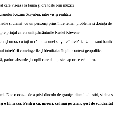
l care visează la faimă și dragoste prin muzică.
cianului Kuzma Scryabin, între vis și realitate.
die și dramă, cu un personaj prins între femei, probleme și dorința de
spre prințul care a unit pământurile Rusiei Kievene.
er și umor, cu toți în căutarea unei singure întrebări: “Unde sunt banii?
 întrebării convingerile și identitatea în plin context geopolitic.
, pariuri absurde și copiii care dau peste cap orice echilibru.
mi. Este o ocazie de a privi dincolo de granițe, dincolo de știri, și de a s
i o filmează. Pentru că, uneori, cel mai puternic gest de solidaritate 