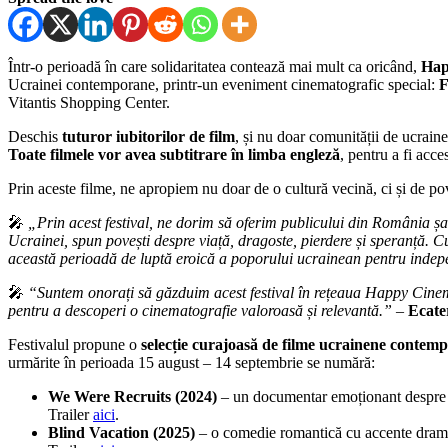
Într-o perioadă în care solidaritatea contează mai mult ca oricând,
Hap
Ucrainei contemporane, printr-un eveniment cinematografic special:
F
Vitantis Shopping Center.
Deschis
tuturor iubitorilor de film
, și nu doar comunității de ucrain
Toate filmele vor avea subtitrare în limba engleză
, pentru a fi acce
Prin aceste filme, ne apropiem nu doar de o cultură vecină, ci și de pove
🎤
„Prin acest festival, ne dorim să oferim publicului din România șan
Ucrainei, spun povești despre viață, dragoste, pierdere și speranță. Cu
această perioadă de luptă eroică a poporului ucrainean pentru indep
🎤
“Suntem onorați să găzduim acest festival în rețeaua Happy Cinema.
pentru a descoperi o cinematografie valoroasă și relevantă.”
–
Ecate
Festivalul propune o
selecție curajoasă de filme ucrainene contem
urmărite în perioada 15 august – 14 septembrie se numără:
We Were Recruits (2024)
– un documentar emoționant despre tr
Trailer
aici
.
Blind Vacation (2025)
– o comedie romantică cu accente dramat