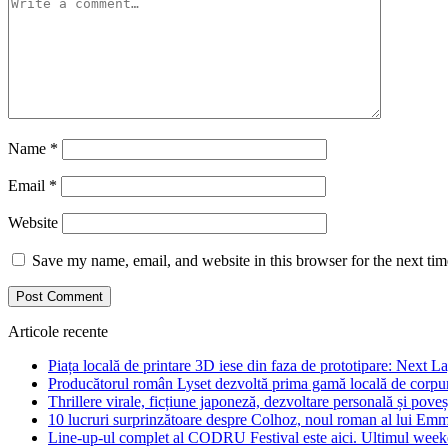
Name
*
Email
*
Website
Save my name, email, and website in this browser for the next ti
Articole recente
Piața locală de printare 3D iese din faza de prototipare: Next La
Producătorul român Lyset dezvoltă prima gamă locală de corpuri
Thrillere virale, ficțiune japoneză, dezvoltare personală și pove
10 lucruri surprinzătoare despre Colhoz, noul roman al lui Em
Line-up-ul complet al CODRU Festival este aici. Ultimul weeken