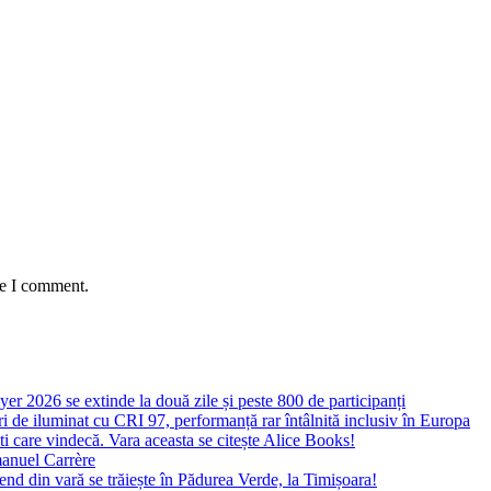
me I comment.
yer 2026 se extinde la două zile și peste 800 de participanți
 de iluminat cu CRI 97, performanță rar întâlnită inclusiv în Europa
ști care vindecă. Vara aceasta se citește Alice Books!
manuel Carrère
d din vară se trăiește în Pădurea Verde, la Timișoara!