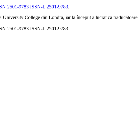
e ISSN 2501-9783 ISSN-L 2501-9783
.
a University College din Londra, iar la început a lucrat ca traducătoare
le ISSN 2501-9783 ISSN-L 2501-9783.