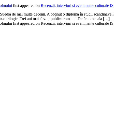
holmului
first appeared on
Recenzii, interviuri și evenimente cultural
în Suedia de mai multe decenii. A obținut o diplomă în studii scandinave l
ntr-o trilogie. Trei ani mai târziu, publica romanul De fenomenala […]
holmului first appeared on Recenzii, interviuri și evenimente cultura