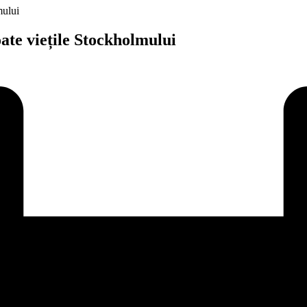
mului
ate viețile Stockholmului