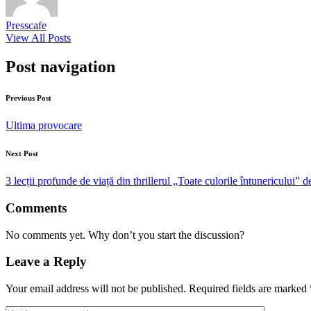
Presscafe
View All Posts
Post navigation
Previous Post
Ultima provocare
Next Post
3 lecții profunde de viață din thrillerul „Toate culorile întunericului”
Comments
No comments yet. Why don’t you start the discussion?
Leave a Reply
Your email address will not be published.
Required fields are marked