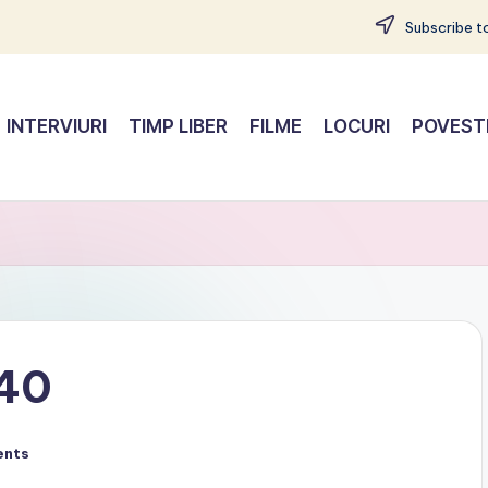
Subscribe to
INTERVIURI
TIMP LIBER
FILME
LOCURI
POVEST
 40
ents