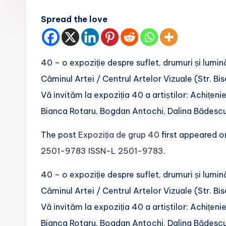
f
Spread the love
e
.
40 – o expoziție despre suflet, drumuri și lumină
r
Căminul Artei / Centrul Artelor Vizuale (Str. Bi
o
Vă invităm la expoziția 40 a artiștilor: Achițen
Bianca Rotaru, Bogdan Antochi, Dalina Bădescu
The post
Expoziția de grup 40
first appeared 
2501-9783 ISSN-L 2501-9783
.
​40 – o expoziție despre suflet, drumuri și lumină
Căminul Artei / Centrul Artelor Vizuale (Str. Bi
Vă invităm la expoziția 40 a artiștilor: Achițen
Bianca Rotaru, Bogdan Antochi, Dalina Bădescu