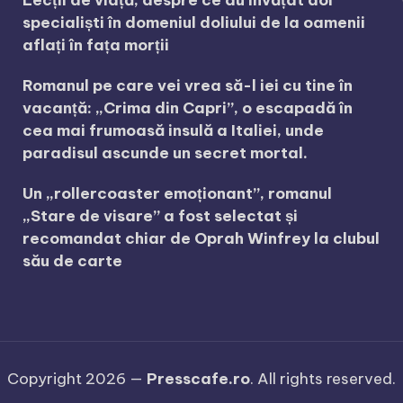
Lecții de viață, despre ce au învățat doi
specialiști în domeniul doliului de la oamenii
aflați în fața morții
Romanul pe care vei vrea să-l iei cu tine în
vacanță: „Crima din Capri”, o escapadă în
cea mai frumoasă insulă a Italiei, unde
paradisul ascunde un secret mortal.
Un „rollercoaster emoționant”, romanul
„Stare de visare” a fost selectat și
recomandat chiar de Oprah Winfrey la clubul
său de carte
Copyright 2026 —
Presscafe.ro
. All rights reserved.