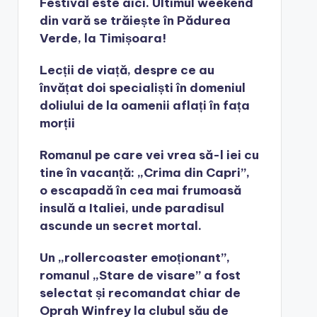
Festival este aici. Ultimul weekend
din vară se trăiește în Pădurea
Verde, la Timișoara!
Lecții de viață, despre ce au
învățat doi specialiști în domeniul
doliului de la oamenii aflați în fața
morții
Romanul pe care vei vrea să-l iei cu
tine în vacanță: „Crima din Capri”,
o escapadă în cea mai frumoasă
insulă a Italiei, unde paradisul
ascunde un secret mortal.
Un „rollercoaster emoționant”,
romanul „Stare de visare” a fost
selectat și recomandat chiar de
Oprah Winfrey la clubul său de