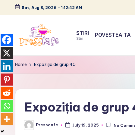
Sat, Aug 8, 2026
-
1:12:43 AM
Skip
to
STIRI
POVESTEA TA
content
Stiri
P
Cafeneau
r
experientelor
Home
Expoziția de grup 40
urbane
e
s
s
Expoziția de grup
c
Presscafe
July 19, 2025
No Comm
a
Posted
by