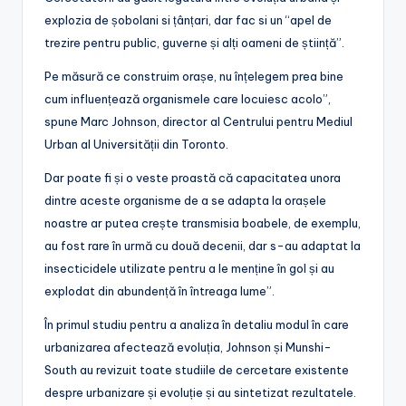
explozia de șobolani si țânțari, dar fac si un “apel de
trezire pentru public, guverne și alți oameni de știință”.
Pe măsură ce construim orașe, nu înțelegem prea bine
cum influențează organismele care locuiesc acolo”,
spune Marc Johnson, director al Centrului pentru Mediul
Urban al Universității din Toronto.
Dar poate fi și o veste proastă că capacitatea unora
dintre aceste organisme de a se adapta la orașele
noastre ar putea crește transmisia boabele, de exemplu,
au fost rare în urmă cu două decenii, dar s-au adaptat la
insecticidele utilizate pentru a le menține în gol și au
explodat din abundență în întreaga lume”.
În primul studiu pentru a analiza în detaliu modul în care
urbanizarea afectează evoluția, Johnson și Munshi-
South au revizuit toate studiile de cercetare existente
despre urbanizare și evoluție și au sintetizat rezultatele.