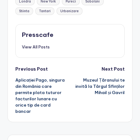
Londra
New York
Pureci
Sobolani
Stiinta
Tantari
Urbanizare
Presscafe
View All Posts
Post
Previous Post
Next Post
Aplicației Pago, singura
Muzeul Țăranului te
navigation
din România care
invită la Târgul Sfinților
permite plata tuturor
Mihail și Gavril
facturilor lunare cu
orice tip de card
bancar