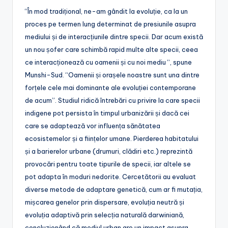
“În mod tradițional, ne-am gândit la evoluție, ca la un
proces pe termen lung determinat de presiunile asupra
mediului și de interacțiunile dintre specii. Dar acum există
un nou șofer care schimbă rapid multe alte specii, ceea
ce interacționează cu oamenii și cu noi mediu “, spune
Munshi-Sud. “Oamenii și orașele noastre sunt una dintre
forțele cele mai dominante ale evoluției contemporane
de acum”. Studiul ridică întrebări cu privire la care specii
indigene pot persista în timpul urbanizării și dacă cei
care se adaptează vor influența sănătatea
ecosistemelor și a ființelor umane. Pierderea habitatului
și a barierelor urbane (drumuri, clădiri etc.) reprezintă
provocări pentru toate tipurile de specii, iar altele se
pot adapta în moduri nedorite. Cercetătorii au evaluat
diverse metode de adaptare genetică, cum ar fi mutația,
mișcarea genelor prin dispersare, evoluția neutră și
evoluția adaptivă prin selecția naturală darwiniană,
concluzionând că mediul urban are un impact asupra