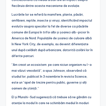
fiecăruia dintre aceste mecanisme de evoluție.
Lucrările lor se referă la mamifere, plante, păsări,
amfibieni, reptile, insecte și viruși, identificând impactul
evolutiv asupra speciilor la fel de diverse ca păsările
comune din Europa în trifoi albi și șoareci alb-picior în
America de Nord. Populațiile de șoareci de culoare albă
în New York City, de exemplu, au devenit diferențiate
unul după celălalt după urbanizare, datorită izolării lor în
diferite parcuri.
“Am creat un ecosistem pe care niciun organism nu l-a
mai văzut vreodată”, a spus Johnson, observând că
studiul lor, publicat în 3 noiembrie în revista Science,
este un “apel de trezire pentru public, guverne și alți
oameni de știință .“
El și Munshi-Sud sugerează că trebuie să ne gândim cu
atenție la modul în care ne schimbăm mediul în moduri