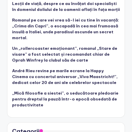
Lecții de viață, despre ce au învățat doi specialiști
în domeniul doliului de la oamenii aflați în fața morții
Romanul pe care vei vrea să-l iei cu tine în vacanță:
„Crima din Capri”, o escapadă în cea mai frumoasă
insulă a Italiei, unde paradisul ascunde un secret
mortal.
Un „rollercoaster emoționant”, romanul „Stare de
visare” a fost selectat și recomandat chiar de
Oprah Winfrey la clubul său de carte
André Rieu revine pe marile ecrane la Happy
Cinema cu concertul aniversar „Viva Maastricht!”,
dedicat celor 20 de ani ale celebrelor spectacole
„Mică filosofie a siestei”, o seducătoare pledoarie
pentru dreptul la pauză într-o epocă obsedată de
productivitate
Categorii