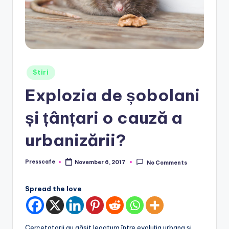
e
.
r
o
Posted
Stiri
in
Explozia de șobolani
și țânțari o cauză a
urbanizării?
Presscafe
November 6, 2017
No Comments
Posted
by
Spread the love
Cercetatorii au găsit legatura între evoluția urbana și