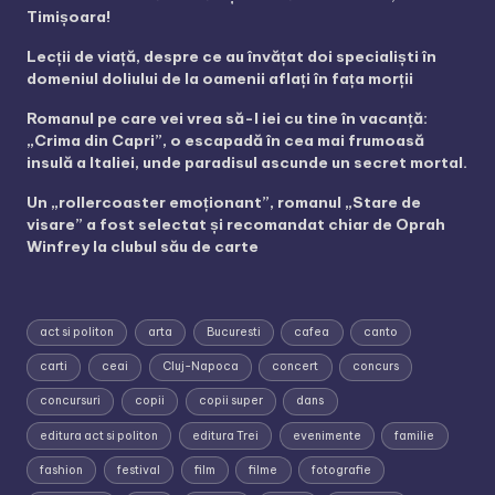
Timișoara!
Lecții de viață, despre ce au învățat doi specialiști în
domeniul doliului de la oamenii aflați în fața morții
Romanul pe care vei vrea să-l iei cu tine în vacanță:
„Crima din Capri”, o escapadă în cea mai frumoasă
insulă a Italiei, unde paradisul ascunde un secret mortal.
Un „rollercoaster emoționant”, romanul „Stare de
visare” a fost selectat și recomandat chiar de Oprah
Winfrey la clubul său de carte
act si politon
arta
Bucuresti
cafea
canto
carti
ceai
Cluj-Napoca
concert
concurs
concursuri
copii
copii super
dans
editura act si politon
editura Trei
evenimente
familie
fashion
festival
film
filme
fotografie