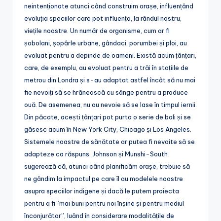
neintenționate atunci când construim orașe, influențând
evoluția speciilor care pot influența, la rândul nostru,
viețile noastre. Un număr de organisme, cum ar fi
șobolani, șopârle urbane, gândaci, porumbei și ploi, au
evoluat pentru a depinde de oameni. Există acum țânțari,
care, de exemplu, au evoluat pentru a trăi în stațiile de
metrou din Londra și s-au adaptat astfel încât să nu mai
fie nevoiți să se hrănească cu sânge pentru a produce
ouă. De asemenea, nu au nevoie să se lase în timpul iernii.
Din păcate, acești țânțari pot purta o serie de boli și se
găsesc acum în New York City, Chicago și Los Angeles.
Sistemele noastre de sănătate ar putea fi nevoite să se
adapteze ca răspuns. Johnson și Munshi-South
sugerează că, atunci când planificăm orașe, trebuie să
ne gândim la impactul pe care îl au modelele noastre
asupra speciilor indigene și dacă le putem proiecta
pentru a fi “mai buni pentru noi înșine și pentru mediul
înconjurător”, luând în considerare modalitățile de