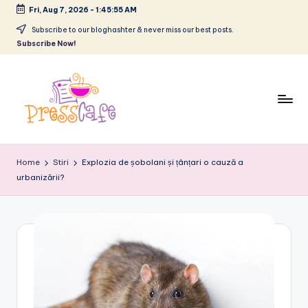
Fri, Aug 7, 2026
-
1:45:56 AM
Skip
Subscribe to our bloghashter & never miss our best posts.
Subscribe Now!
to
content
P
Cafeneau
r
experientelor
Home
Stiri
Explozia de șobolani și țânțari o cauză a
urbane
urbanizării?
e
s
s
c
a
f