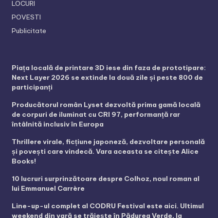
LOCURI
POVESTI
Publicitate
Piața locală de printare 3D iese din faza de prototipare:
Next Layer 2026 se extinde la două zile și peste 800 de
participanți
Producătorul român Lyset dezvoltă prima gamă locală
de corpuri de iluminat cu CRI 97, performanță rar
întâlnită inclusiv în Europa
Thrillere virale, ficțiune japoneză, dezvoltare personală
și povești care vindecă. Vara aceasta se citește Alice
Books!
10 lucruri surprinzătoare despre Colhoz, noul roman al
lui Emmanuel Carrère
Line-up-ul complet al CODRU Festival este aici. Ultimul
weekend din vară se trăiește în Pădurea Verde, la