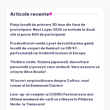
Articole recente
Piața locală de printare 3D iese din faza de
prototipare: Next Layer 2026 se extinde la două
zile și peste 800 de participanți
Producătorul român Lyset dezvoltă prima gamă
locală de corpuri de iluminat cu CRI 97,
performanță rar întâlnită inclusiv în Europa
Thrillere virale, ficțiune japoneză, dezvoltare
personală și povești care vindecă. Vara aceasta se
citește Alice Books!
10 lucruri surprinzătoare despre Colhoz, noul
roman al lui Emmanuel Carrère
Line-up-ul complet al CODRU Festival este aici.
Ultimul weekend din vară se trăiește în Pădurea
Verde, la Timișoara!