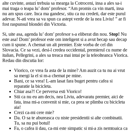
alte cuvinte, astazi trebuia sa mearga la Cotroceni, insa a ales sa-i
mai traga o teapa lu’ dom’ profesor. “Am promis ca vin marti, insa
nu am spus care. Inca ma gandesc, stiu ca nu credeti, dar este purul
adevar. N-ati vrea sa va spun ca astept verde de la nea Liviu! ” ar fi
fost raspunsul blondei din Victoria.
Si, uite asa, agenda lu’ dom’ profesor s-a eliberat din nou.
Stop!
Nu
este asa! Dom’ profesor este om inteligent si a avut becap sau decap
cum ii spune. A chemat un alt premier. Este vorba de cel din
Slovacia. Ce sa vezi, desi-l credea occidental, premierul cu nume de
italian, Pellegrini, a ales sa treaca mai intai pe la teleolteanca Viorica.
Redau din discutia lor:
Viorico, ce vrea fa asta de la mine? Am auzit ca tu nu ai vrut
sa mergi la el si m-a chemat pe mine.
Bani, ce sa vrea! L-am lasat fara buget pentru cafea si
reparatie la bicicleta.
Chiar asa?! Ce perversa esti Viorico!
Stii ca nu eu am decis, nea Liviu, adevaratu premier, aici de
fata, insa mi-a convenit si mie, ca prea se plimba cu bicicleta
aia!
Crezi ca-mi cere mie?
Da. O sa te abureasca cu niste presidentii si alte combinatii.
Tu, sa nu pui botul!
Fa, o cafea ii dau, ca-mi este simpatic si mi-a zis nemtoaica ca