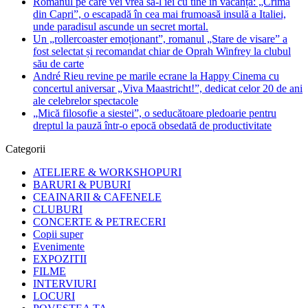
Romanul pe care vei vrea să-l iei cu tine în vacanță: „Crima
din Capri”, o escapadă în cea mai frumoasă insulă a Italiei,
unde paradisul ascunde un secret mortal.
Un „rollercoaster emoționant”, romanul „Stare de visare” a
fost selectat și recomandat chiar de Oprah Winfrey la clubul
său de carte
André Rieu revine pe marile ecrane la Happy Cinema cu
concertul aniversar „Viva Maastricht!”, dedicat celor 20 de ani
ale celebrelor spectacole
„Mică filosofie a siestei”, o seducătoare pledoarie pentru
dreptul la pauză într-o epocă obsedată de productivitate
Categorii
ATELIERE & WORKSHOPURI
BARURI & PUBURI
CEAINARII & CAFENELE
CLUBURI
CONCERTE & PETRECERI
Copii super
Evenimente
EXPOZITII
FILME
INTERVIURI
LOCURI