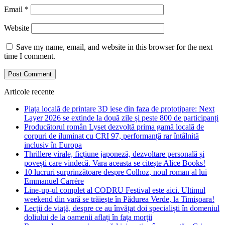
Email
*
Website
Save my name, email, and website in this browser for the next
time I comment.
Articole recente
Piața locală de printare 3D iese din faza de prototipare: Next
Layer 2026 se extinde la două zile și peste 800 de participanți
Producătorul român Lyset dezvoltă prima gamă locală de
corpuri de iluminat cu CRI 97, performanță rar întâlnită
inclusiv în Europa
Thrillere virale, ficțiune japoneză, dezvoltare personală și
povești care vindecă. Vara aceasta se citește Alice Books!
10 lucruri surprinzătoare despre Colhoz, noul roman al lui
Emmanuel Carrère
Line-up-ul complet al CODRU Festival este aici. Ultimul
weekend din vară se trăiește în Pădurea Verde, la Timișoara!
Lecții de viață, despre ce au învățat doi specialiști în domeniul
doliului de la oamenii aflați în fața morții