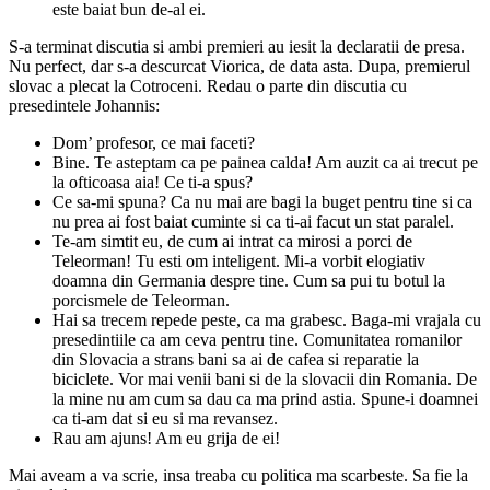
este baiat bun de-al ei.
S-a terminat discutia si ambi premieri au iesit la declaratii de presa.
Nu perfect, dar s-a descurcat Viorica, de data asta. Dupa, premierul
slovac a plecat la Cotroceni. Redau o parte din discutia cu
presedintele Johannis:
Dom’ profesor, ce mai faceti?
Bine. Te asteptam ca pe painea calda! Am auzit ca ai trecut pe
la ofticoasa aia! Ce ti-a spus?
Ce sa-mi spuna? Ca nu mai are bagi la buget pentru tine si ca
nu prea ai fost baiat cuminte si ca ti-ai facut un stat paralel.
Te-am simtit eu, de cum ai intrat ca mirosi a porci de
Teleorman! Tu esti om inteligent. Mi-a vorbit elogiativ
doamna din Germania despre tine. Cum sa pui tu botul la
porcismele de Teleorman.
Hai sa trecem repede peste, ca ma grabesc. Baga-mi vrajala cu
presedintiile ca am ceva pentru tine. Comunitatea romanilor
din Slovacia a strans bani sa ai de cafea si reparatie la
biciclete. Vor mai venii bani si de la slovacii din Romania. De
la mine nu am cum sa dau ca ma prind astia. Spune-i doamnei
ca ti-am dat si eu si ma revansez.
Rau am ajuns! Am eu grija de ei!
Mai aveam a va scrie, insa treaba cu politica ma scarbeste. Sa fie la