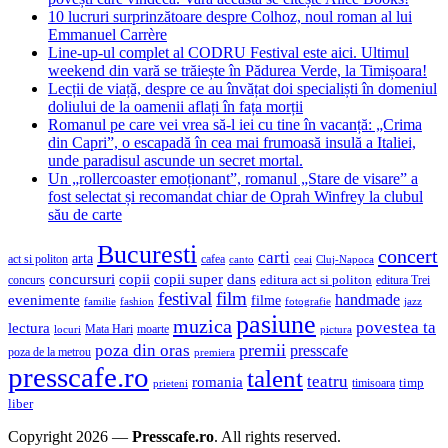
10 lucruri surprinzătoare despre Colhoz, noul roman al lui
Emmanuel Carrère
Line-up-ul complet al CODRU Festival este aici. Ultimul
weekend din vară se trăiește în Pădurea Verde, la Timișoara!
Lecții de viață, despre ce au învățat doi specialiști în domeniul
doliului de la oamenii aflați în fața morții
Romanul pe care vei vrea să-l iei cu tine în vacanță: „Crima
din Capri”, o escapadă în cea mai frumoasă insulă a Italiei,
unde paradisul ascunde un secret mortal.
Un „rollercoaster emoționant”, romanul „Stare de visare” a
fost selectat și recomandat chiar de Oprah Winfrey la clubul
său de carte
Bucuresti
concert
carti
arta
act si politon
cafea
canto
ceai
Cluj-Napoca
concursuri
copii
copii super
dans
concurs
editura act si politon
editura Trei
festival
film
evenimente
handmade
filme
familie
fashion
fotografie
jazz
pasiune
muzica
povestea ta
lectura
Mata Hari
moarte
locuri
pictura
premii
poza din oras
presscafe
poza de la metrou
premiera
presscafe.ro
talent
teatru
romania
timisoara
timp
prieteni
liber
Copyright 2026 —
Presscafe.ro
. All rights reserved.