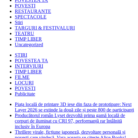
POVESTEA TA
POVESTI
RESTAURANTE
SPECTACOLE
Stiri
TARGURI & FESTIVALURI
TEATRU
TIMP LIBER
Uncategorized
STIRI
POVESTEA TA
INTERVIURI
TIMP LIBER
FILME
LOCURI
POVESTI
Publicitate
Piața locală de printare 3D iese din faza de prototipare: Next
Layer 2026 se extinde la două zile și peste 800 de participanți
Producătorul român Lyset dezvoltă prima gamă locală de
corpuri de iluminat cu CRI 97, performanță rar întâlnită
inclusiv în Europa
Thrillere virale, ficțiune japoneză, dezvoltare personală și
povești care vindecă. Vara aceasta se citește Alice Books!