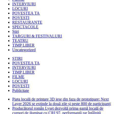
INTERVIURI
LOCURI
POVESTEA TA
POVESTI
RESTAURANTE
SPECTACOLE
Stiri
TARGURI & FESTIVALURI
TEATRU
TIMP LIBER
Uncategorized
STIRI
POVESTEA TA
INTERVIURI
TIMP LIBER
FILME
LOCURI
POVESTI
Publicitate
Piața locală de printare 3D iese din faza de prototipare: Next
Layer 2026 se extinde la două zile și peste 800 de participanți
Producătorul român Lyset dezvoltă prima gamă locală de
corpuri de iluminat cu CRI 97, performanță rar întâlnită