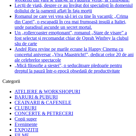
Lecții de viață, despre ce au învățat doi specialiști în domeniul
doliului de la oamenii aflați în fața morții
Romanul pe care vei vrea să-l iei cu tine în vacanță: „Crima
din Capri”, o escapadă în cea mai frumoasă insulă a Italiei,
unde paradisul ascunde un secret mortal.
Un „rollercoaster emoționant”, romanul „Stare de visare” a
fost selectat și recomandat chiar de Oprah Winfrey la clubul
său de carte
André Rieu revine pe marile ecrane la Happy Cinema cu
concertul aniversar „Viva Maastricht!”, dedicat celor 20 de ani
ale celebrelor spectacole
„Mică filosofie a siestei”, o seducătoare pledoarie pentru
dreptul la pauză într-o epocă obsedată de productivitate
Categorii
ATELIERE & WORKSHOPURI
BARURI & PUBURI
CEAINARII & CAFENELE
CLUBURI
CONCERTE & PETRECERI
Copii super
Evenimente
EXPOZITII
FILME