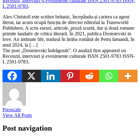
Recenzii, interviuri și evenimente culturale ISSN 2501-9783 ISSN-
L 2501-9783
.
​Alex Christofi este scriitor britanic, începându-și cariera ca agent
literar, iar acum ocupă funcția de director editorial la Transworld
Publishers. A scris eseuri, articole, proză scurtă, dar și două romane
primite laudativ de critica literară. În 2021, publica Dostoievski in
love. An intimate life, tradusă în limba română de Petru Iamandi, în
anul 2024, la […]
The post „Dostoievski îndrăgostit”. O analiză first appeared on
Recenzii, interviuri și evenimente culturale ISSN 2501-9783 ISSN-
L 2501-9783.
Presscafe
View All Posts
Post navigation