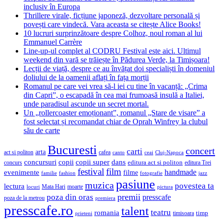
inclusiv în Europa
Thrillere virale, ficțiune japoneză, dezvoltare personală și
povești care vindecă. Vara aceasta se citește Alice Books!
10 lucruri surprinzătoare despre Colhoz, noul roman al lui
Emmanuel Carrère
Line-up-ul complet al CODRU Festival este aici. Ultimul
weekend din vară se trăiește în Pădurea Verde, la Timișoara!
Lecții de viață, despre ce au învățat doi specialiști în domeniul
doliului de la oamenii aflați în fața morții
Romanul pe care vei vrea să-l iei cu tine în vacanță: „Crima
din Capri”, o escapadă în cea mai frumoasă insulă a Italiei,
unde paradisul ascunde un secret mortal.
Un „rollercoaster emoționant”, romanul „Stare de visare” a
fost selectat și recomandat chiar de Oprah Winfrey la clubul
său de carte
Bucuresti
concert
carti
arta
act si politon
cafea
canto
ceai
Cluj-Napoca
concursuri
copii
copii super
dans
concurs
editura act si politon
editura Trei
festival
film
evenimente
handmade
filme
familie
fashion
fotografie
jazz
pasiune
muzica
povestea ta
lectura
Mata Hari
moarte
locuri
pictura
premii
poza din oras
presscafe
poza de la metrou
premiera
presscafe.ro
talent
teatru
romania
timisoara
timp
prieteni