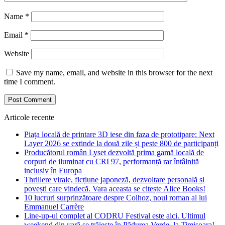
Name
*
Email
*
Website
Save my name, email, and website in this browser for the next
time I comment.
Articole recente
Piața locală de printare 3D iese din faza de prototipare: Next
Layer 2026 se extinde la două zile și peste 800 de participanți
Producătorul român Lyset dezvoltă prima gamă locală de
corpuri de iluminat cu CRI 97, performanță rar întâlnită
inclusiv în Europa
Thrillere virale, ficțiune japoneză, dezvoltare personală și
povești care vindecă. Vara aceasta se citește Alice Books!
10 lucruri surprinzătoare despre Colhoz, noul roman al lui
Emmanuel Carrère
Line-up-ul complet al CODRU Festival este aici. Ultimul
weekend din vară se trăiește în Pădurea Verde, la Timișoara!