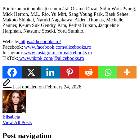
Printre autorii publicați se numără: Osamu Dazai, Sohn Won-Pyung,
Mick Herron, M.L. Rio, Yu Miri, Sang Young Park, Baek Sehee,
Makoto Shinkai, Naruki Nagakawa, Aiden Thomas, Michelle
Zauner, Keum Suk Gendry-Kim, Perhat Tursun, Jacqueline
Harpman, Natsume Soseki, Yoru Sumino.
Website:
https://alicebooks.ro/
Facebook:
www.facebook.com/alicebooks.ro
Instagram:
www.instagram.com/alicebooks.ro
TikTok:
www.tiktok.com/@alicebooks.ro
Last updated on February 24, 2026
Elisabeta
View All Posts
Post navigation