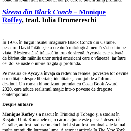
Sirena din Black Conch
– Monique
Roffey
, trad. Iulia Dromereschi
În 1976, în largul insulei imaginare Black Conch din Caraibe,
pescarul David întâlnește o creatură mitologică menită să-i schimbe
viața. Blestemată să trăiască în trup de sirenă, Aycayia este salvată
de bărbat din mâinile unor turiști americani care o vânează, iar între
cei doi se naște o iubire fragilă și profundă.
Pe măsură ce Aycayia învață să redevină femeie, povestea lor devine
o meditație despre libertate, identitate și curajul de a înfrunta
destinul. Un roman hipnotizant, premiat cu Costa Book Award
2020, care aduce realismul magic într-o poveste de dragoste
contemporană.
Despre autoare
Monique Roffey
s-a născut în Trinidad și Tobago și a studiat în
Regatul Unit. Romanele ei, a căror acțiune este plasată deseori în
Caraibe, au fost traduse în cinci limbi și au fost nominalizate la mai
multe premii din întreaga lume. A semnat articole în
The New York