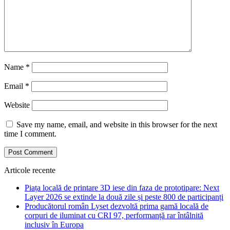
Name
*
Email
*
Website
Save my name, email, and website in this browser for the next
time I comment.
Articole recente
Piața locală de printare 3D iese din faza de prototipare: Next
Layer 2026 se extinde la două zile și peste 800 de participanți
Producătorul român Lyset dezvoltă prima gamă locală de
corpuri de iluminat cu CRI 97, performanță rar întâlnită
inclusiv în Europa