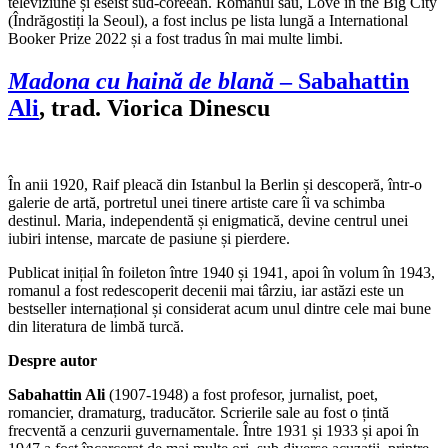
televiziune și eseist sud-coreean. Romanul său, Love in the Big City
(Îndrăgostiți la Seoul), a fost inclus pe lista lungă a International
Booker Prize 2022 și a fost tradus în mai multe limbi.
Madona cu haină de blană
– Sabahattin
Ali
, trad. Viorica Dinescu
În anii 1920, Raif pleacă din Istanbul la Berlin și descoperă, într-o
galerie de artă, portretul unei tinere artiste care îi va schimba
destinul. Maria, independentă și enigmatică, devine centrul unei
iubiri intense, marcate de pasiune și pierdere.
Publicat inițial în foileton între 1940 și 1941, apoi în volum în 1943,
romanul a fost redescoperit decenii mai târziu, iar astăzi este un
bestseller internațional și considerat acum unul dintre cele mai bune
din literatura de limbă turcă.
Despre autor
Sabahattin Ali
(1907-1948) a fost profesor, jurnalist, poet,
romancier, dramaturg, traducător. Scrierile sale au fost o țintă
frecventă a cenzurii guvernamentale. Între 1931 și 1933 și apoi în