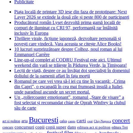
Publicitate
Piața locală de printare 3D iese din faza de prototipare: Next
Layer 2026 se extinde la două zile și peste 800 de participanți
Producătorul român Lyset dezvoltă prima gamă locală de
corpuri de iluminat cu CRI 97, performanță rar întâlnită
inclusiv în Europa
Thrillere virale, ficțiune japoneză, dezvoltare personală și
povești care vindecă. Vara aceasta se citește Alice Books!
10 lucruri surprinzătoare despre Colhoz, noul roman al lui
Emmanuel Carrère
Line-up-ul complet al CODRU Festival este aici. Ultimul
weekend din vară se trăiește în Pădurea Verde, la Timișoara!
Lecții de viață, despre ce au învățat doi specialiști în domeniul
doliului de la oamenii aflați în fața morții
Romanul pe care vei vrea să-l iei cu tine în vacanță: „Crima
din Capri”, o escapadă în cea mai frumoasă insulă a Italiei,
unde paradisul ascunde un secret mortal.
Un „rollercoaster emoționant”, romanul „Stare de visare” a
fost selectat și recomandat chiar de Oprah Winfrey la clubul
său de carte
Bucuresti
concert
carti
arta
act si politon
cafea
canto
ceai
Cluj-Napoca
concursuri
copii
copii super
dans
concurs
editura act si politon
editura Trei
festival
film