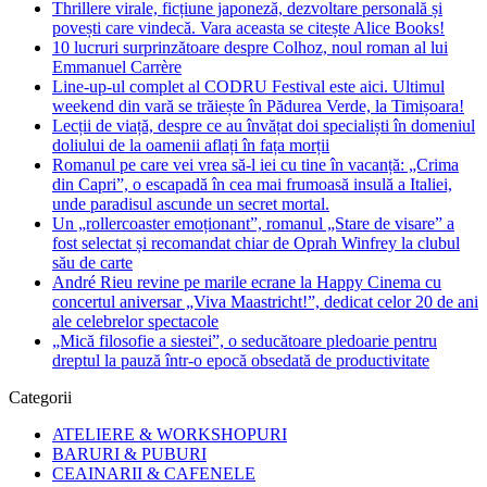
Thrillere virale, ficțiune japoneză, dezvoltare personală și
povești care vindecă. Vara aceasta se citește Alice Books!
10 lucruri surprinzătoare despre Colhoz, noul roman al lui
Emmanuel Carrère
Line-up-ul complet al CODRU Festival este aici. Ultimul
weekend din vară se trăiește în Pădurea Verde, la Timișoara!
Lecții de viață, despre ce au învățat doi specialiști în domeniul
doliului de la oamenii aflați în fața morții
Romanul pe care vei vrea să-l iei cu tine în vacanță: „Crima
din Capri”, o escapadă în cea mai frumoasă insulă a Italiei,
unde paradisul ascunde un secret mortal.
Un „rollercoaster emoționant”, romanul „Stare de visare” a
fost selectat și recomandat chiar de Oprah Winfrey la clubul
său de carte
André Rieu revine pe marile ecrane la Happy Cinema cu
concertul aniversar „Viva Maastricht!”, dedicat celor 20 de ani
ale celebrelor spectacole
„Mică filosofie a siestei”, o seducătoare pledoarie pentru
dreptul la pauză într-o epocă obsedată de productivitate
Categorii
ATELIERE & WORKSHOPURI
BARURI & PUBURI
CEAINARII & CAFENELE