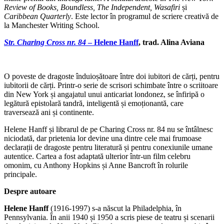
Review of Books, Boundless, The Independent, Wasafiri
și
Caribbean Quarterly
. Este lector în programul de scriere creativă de
la Manchester Writing School.
Str. Charing Cross nr. 84
– Helene Hanff
, trad. Alina Aviana
O poveste de dragoste înduioșătoare între doi iubitori de cărți, pentru
iubitorii de cărți. Printr-o serie de scrisori schimbate între o scriitoare
din New York și angajatul unui anticariat londonez, se înfiripă o
legătură epistolară tandră, inteligentă și emoționantă, care
traversează ani și continente.
Helene Hanff și librarul de pe Charing Cross nr. 84 nu se întâlnesc
niciodată, dar prietenia lor devine una dintre cele mai frumoase
declarații de dragoste pentru literatură și pentru conexiunile umane
autentice. Cartea a fost adaptată ulterior într-un film celebru
omonim, cu Anthony Hopkins și Anne Bancroft în rolurile
principale.
Despre autoare
Helene Hanff
(1916-1997) s-a născut la Philadelphia, în
Pennsylvania. În anii 1940 și 1950 a scris piese de teatru și scenarii