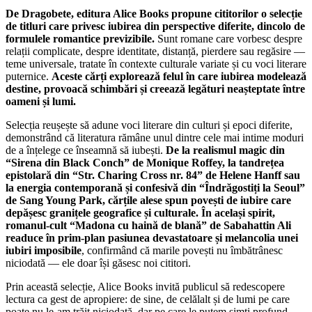
De Dragobete, editura Alice Books propune cititorilor o selecție
de titluri care privesc iubirea din perspective diferite, dincolo de
formulele romantice previzibile.
Sunt romane care vorbesc despre
relații complicate, despre identitate, distanță, pierdere sau regăsire —
teme universale, tratate în contexte culturale variate și cu voci literare
puternice.
Aceste cărți explorează felul în care iubirea modelează
destine, provoacă schimbări și creează legături neașteptate între
oameni și lumi.
Selecția reușește să adune voci literare din culturi și epoci diferite,
demonstrând că literatura rămâne unul dintre cele mai intime moduri
de a înțelege ce înseamnă să iubești.
De la realismul magic din
“Sirena din Black Conch” de Monique Roffey, la tandrețea
epistolară din “Str. Charing Cross nr. 84” de Helene Hanff sau
la energia contemporană și confesivă din “Îndrăgostiți la Seoul”
de Sang Young Park, cărțile alese spun povești de iubire care
depășesc granițele geografice și culturale. În același spirit,
romanul-cult “Madona cu haină de blană” de Sabahattin Ali
readuce în prim-plan pasiunea devastatoare și melancolia unei
iubiri imposibile
, confirmând că marile povești nu îmbătrânesc
niciodată — ele doar își găsesc noi cititori.
Prin această selecție, Alice Books invită publicul să redescopere
lectura ca gest de apropiere: de sine, de celălalt și de lumi pe care
poate nu le-am trăit niciodată, dar pe care le putem simți profund.