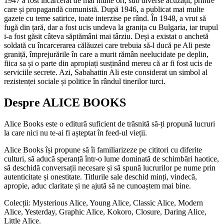
1947 a fost încarcerat de mai multe ori, sub diverse acuzații, printre
care și propagandă comunistă. După 1946, a publicat mai multe
gazete cu teme satirice, toate interzise pe rând. În 1948, a vrut să
fugă din țară, dar a fost ucis undeva la granița cu Bulgaria, iar trupul
i-a fost găsit câteva săptămâni mai târziu. Deși a existat o anchetă
soldată cu încarcerarea călăuzei care trebuia să-l ducă pe Ali peste
graniță, împrejurările în care a murit rămân neelucidate pe deplin,
fiica sa și o parte din apropiați susținând mereu că ar fi fost ucis de
serviciile secrete. Azi, Sabahattin Ali este considerat un simbol al
rezistenței sociale și politice în rândul tinerilor turci.
Despre ALICE BOOKS
Alice Books este o editură suficient de trăsnită să-ți propună lucruri
la care nici nu te-ai fi așteptat în feed-ul vieții.
Alice Books își propune să îi familiarizeze pe cititori cu diferite
culturi, să aducă speranță într-o lume dominată de schimbări haotice,
să deschidă conversații necesare și să spună lucrurilor pe nume prin
autenticitate și onestitate. Titlurile sale deschid minți, vindecă,
apropie, aduc claritate și ne ajută să ne cunoaștem mai bine.
Colecții: Mysterious Alice, Young Alice, Classic Alice, Modern
Alice, Yesterday, Graphic Alice, Kokoro, Closure, Daring Alice,
Little Alice.