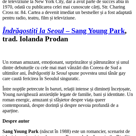
de televiziune la New York City, dar a avut parte de succes abia în
1970, odată cu publicarea celei mai cunoscute cărți, Str. Charing
Cross nr. 84. Cartea a devenit imediat un bestseller și a fost adaptată
pentru radio, teatru, film și televiziune.
Îndrăgostiți la Seoul
– Sang Young Park
,
trad. Iolanda Prodan
Un roman amuzant, emoționant, surprinzător și pătrunzător și unul
dintre debuturile cu cele mai mari vânzări din Coreea de Sud a
ultimilor ani,
Îndrăgostiți la Seoul
spune povestea unui tânăr gay
care caută fericirea în Seoulul singuratic.
Între nopțile petrecute în baruri, relații intense și dimineți încețoșate,
Young navighează anxietățile legate de familie, bani și identitate. Un
roman energic, amuzant și sfâșietor despre viața queer
contemporană, despre dorință și despre nevoia profundă de a
aparține.
Despre autor
Sang Young Park
(născut în 1988) este un romancier, scenarist de