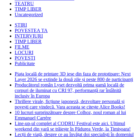
TEATRU
TIMP LIBER
Uncategorized
STIRI
POVESTEA TA
INTERVIURI
TIMP LIBER
FILME
LOCURI
POVESTI
Publicitate
Piața locală de printare 3D iese din faza de prototipare: Next
Layer 2026 se extinde la două zile și peste 800 de participanți
Producătorul român Lyset dezvoltă prima gamă locală de
corpuri de iluminat cu CRI 97, performanță rar întâlnită
inclusiv în Europa
Thrillere virale, ficțiune japoneză, dezvoltare personală și
povești care vindecă. Vara aceasta se citește Alice Books!
10 lucruri surprinzătoare despre Colhoz, noul roman al lui
Emmanuel Carrère
Line-up-ul complet al CODRU Festival este aici. Ultimul
weekend din vară se trăiește în Pădurea Verde, la Timișoara!
Lecții de viață, despre ce au învățat doi specialiști în domeniul