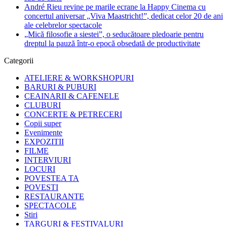
André Rieu revine pe marile ecrane la Happy Cinema cu
concertul aniversar „Viva Maastricht!”, dedicat celor 20 de ani
ale celebrelor spectacole
„Mică filosofie a siestei”, o seducătoare pledoarie pentru
dreptul la pauză într-o epocă obsedată de productivitate
Categorii
ATELIERE & WORKSHOPURI
BARURI & PUBURI
CEAINARII & CAFENELE
CLUBURI
CONCERTE & PETRECERI
Copii super
Evenimente
EXPOZITII
FILME
INTERVIURI
LOCURI
POVESTEA TA
POVESTI
RESTAURANTE
SPECTACOLE
Stiri
TARGURI & FESTIVALURI