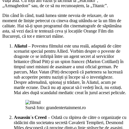
viața asta. Cu toții am văzut și lăcrimat la „Hachiko”,
„Armaghedon” sau, de ce să nu recunoaștem, la „Titanic”.
Din când în când, toată lumea simte nevoia de relaxare, de un
moment de liniște petrecut cu cineva drag uitându-se la un film de
calitate. Hai să-ți spun programul din cinematografe de săptămâna
asta, să vezi dacă te tentează ceva și locațiile Orange Film din
București, că tot e miercuri mâine.
Aliatul
– Povestea filmului este una reală, adaptată de către
scenarist special pentru Allied. Vorbim despre o poveste de
dragoste ce se infiripă între un agent secret al serviciilor
britanice (Brad Pitt) și un spion francez (Marion Cotillard) în
timpul unei misiuni de asasinare a unui oficial german. Pe
parcurs, Max Vatan (Pitt) descoperă că partenera sa lucrează
sub acoperire pentru naziști și începe să o investigheze.
Despre adrenalină, spionaj și trădare, în Aliatul, acum pe
marile ecrane. Dacă nu ați apucat să-l vedeți încă, nu ezitați.
Mai ales după scandalul mediatic creat în jurul acesei pelicule.
Sursă foto: grandentertainment.ro
Assassin´s Creed
– Odată cu răpirea de către o organizație cu
rădăcini din societatea secretă Cavalerii Templieri, Desmond
Miles descoperă că provine dintr-o linie străveche de asasini.