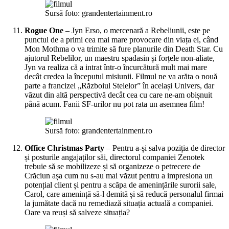
Sursă foto: grandentertainment.ro
Rogue One
– Jyn Erso, o mercenară a Rebeliunii, este pe
punctul de a primi cea mai mare provocare din viața ei, când
Mon Mothma o va trimite să fure planurile din Death Star. Cu
ajutorul Rebelilor, un maestru spadasin și forțele non-aliate,
Jyn va realiza că a intrat într-o încurcătură mult mai mare
decât credea la începutul misiunii. Filmul ne va arăta o nouă
parte a francizei „Războiul Stelelor” în același Univers, dar
văzut din altă perspectivă decât cea cu care ne-am obișnuit
până acum. Fanii SF-urilor nu pot rata un asemnea film!
Sursă foto: grandentertainment.ro
Office Christmas Party
– Pentru a-și salva poziția de director
și posturile angajaților săi, directorul companiei Zenotek
trebuie să se mobilizeze și să organizeze o petrecere de
Crăciun așa cum nu s-au mai văzut pentru a impresiona un
potențial client și pentru a scăpa de amenințările surorii sale,
Carol, care amenință să-l demită și să reducă personalul firmai
la jumătate dacă nu remediază situația actuală a companiei.
Oare va reuși să salveze situația?