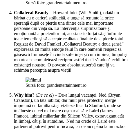
Sursă foto: grandentertainment.ro
Collateral Beauty
– Howard Inlet (Will Smith), odată un
bărbat cu o carieră strălucită, ajunge să renunţe la orice
speranţă după ce pierde una dintre cele mai importante
persoane din viaţa sa. La intervenţia surprinzătoare şi
emoţionantă a prietenilor lui, acesta este forţat să-şi înfrunte
toate temerile şi să accepte realitatea înainte de a pierde totul.
Regizat de David Frankel „Collateral Beauty: a doua şansă”
explorează cu multă emoţie felul în care oamenii reuşesc să
găsească frumuseţe în ciuda suferinţei şi cum iubirea, timpul şi
moartea se completează reciproc astfel încât să aducă echilibru
existenţei noastre. O poveste absolut superbă care îți va
schimba percepția asupra vieții!
Sursă foto: grandentertainment.ro
Why him?
(
De ce el
) – De-a lungul vacanței, Ned (Bryan
Cranston), un tată iubitor, dar mult prea protectiv, merge
împreună cu familia să-şi viziteze fiica la Stanford, unde se
întâlnește cu cel mai mare coșmar al său: Laird (James
Franco), iubitul miliardar din Silicon Valley, extravagant atât
în limbaj, cât şi în atitudine. Ned nu crede că Laird este
partenerul potrivit pentru fiica sa, iar de aici până la un război