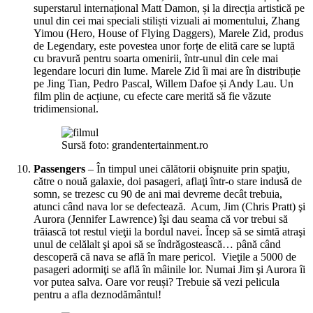
superstarul internațional Matt Damon, și la direcția artistică pe
unul din cei mai speciali stiliști vizuali ai momentului, Zhang
Yimou (Hero, House of Flying Daggers), Marele Zid, produs
de Legendary, este povestea unor forțe de elită care se luptă
cu bravură pentru soarta omenirii, într-unul din cele mai
legendare locuri din lume. Marele Zid îi mai are în distribuție
pe Jing Tian, Pedro Pascal, Willem Dafoe și Andy Lau. Un
film plin de acțiune, cu efecte care merită să fie văzute
tridimensional.
Sursă foto: grandentertainment.ro
Passengers
– În timpul unei călătorii obişnuite prin spaţiu,
către o nouă galaxie, doi pasageri, aflaţi într-o stare indusă de
somn, se trezesc cu 90 de ani mai devreme decât trebuia,
atunci când nava lor se defectează. Acum, Jim (Chris Pratt) şi
Aurora (Jennifer Lawrence) îşi dau seama că vor trebui să
trăiască tot restul vieţii la bordul navei. Încep să se simtă atraşi
unul de celălalt şi apoi să se îndrăgostească… până când
descoperă că nava se află în mare pericol. Vieţile a 5000 de
pasageri adormiţi se află în mâinile lor. Numai Jim şi Aurora îi
vor putea salva. Oare vor reuși? Trebuie să vezi pelicula
pentru a afla deznodământul!