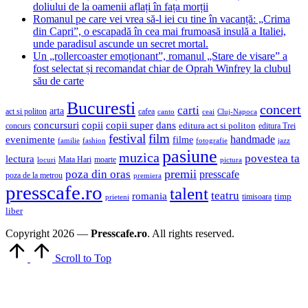
doliului de la oamenii aflați în fața morții
Romanul pe care vei vrea să-l iei cu tine în vacanță: „Crima
din Capri”, o escapadă în cea mai frumoasă insulă a Italiei,
unde paradisul ascunde un secret mortal.
Un „rollercoaster emoționant”, romanul „Stare de visare” a
fost selectat și recomandat chiar de Oprah Winfrey la clubul
său de carte
Bucuresti
concert
carti
arta
act si politon
cafea
canto
ceai
Cluj-Napoca
concursuri
copii
copii super
dans
concurs
editura act si politon
editura Trei
festival
film
evenimente
handmade
filme
familie
fashion
fotografie
jazz
pasiune
muzica
povestea ta
lectura
Mata Hari
moarte
locuri
pictura
premii
poza din oras
presscafe
poza de la metrou
premiera
presscafe.ro
talent
teatru
romania
timisoara
timp
prieteni
liber
Copyright 2026 —
Presscafe.ro
. All rights reserved.
Scroll to Top