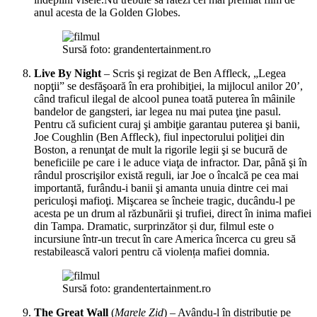
anul acesta de la Golden Globes.
Sursă foto: grandentertainment.ro
Live By Night
– Scris şi regizat de Ben Affleck, „Legea
nopţii” se desfăşoară în era prohibiţiei, la mijlocul anilor 20’,
când traficul ilegal de alcool punea toată puterea în mâinile
bandelor de gangsteri, iar legea nu mai putea ţine pasul.
Pentru că suficient curaj şi ambiţie garantau puterea şi banii,
Joe Coughlin (Ben Affleck), fiul inpectorului poliţiei din
Boston, a renunţat de mult la rigorile legii şi se bucură de
beneficiile pe care i le aduce viaţa de infractor. Dar, până şi în
rândul proscrişilor există reguli, iar Joe o încalcă pe cea mai
importantă, furându-i banii şi amanta unuia dintre cei mai
periculoşi mafioţi. Mişcarea se încheie tragic, ducându-l pe
acesta pe un drum al răzbunării şi trufiei, direct în inima mafiei
din Tampa. Dramatic, surprinzător și dur, filmul este o
incursiune într-un trecut în care America încerca cu greu să
restabilească valori pentru că violența mafiei domnia.
Sursă foto: grandentertainment.ro
The Great Wall
(
Marele Zid
) – Avându-l în distribuție pe