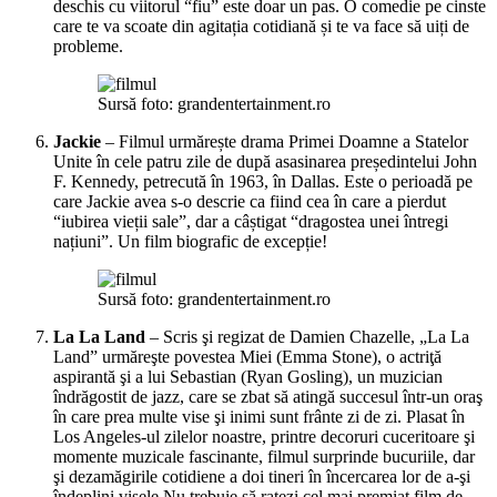
deschis cu viitorul “fiu” este doar un pas. O comedie pe cinste
care te va scoate din agitația cotidiană și te va face să uiți de
probleme.
Sursă foto: grandentertainment.ro
Jackie
– Filmul urmărește drama Primei Doamne a Statelor
Unite în cele patru zile de după asasinarea președintelui John
F. Kennedy, petrecută în 1963, în Dallas. Este o perioadă pe
care Jackie avea s-o descrie ca fiind cea în care a pierdut
“iubirea vieții sale”, dar a câștigat “dragostea unei întregi
națiuni”. Un film biografic de excepție!
Sursă foto: grandentertainment.ro
La La Land
– Scris şi regizat de Damien Chazelle, „La La
Land” urmăreşte povestea Miei (Emma Stone), o actriţă
aspirantă şi a lui Sebastian (Ryan Gosling), un muzician
îndrăgostit de jazz, care se zbat să atingă succesul într-un oraş
în care prea multe vise şi inimi sunt frânte zi de zi. Plasat în
Los Angeles-ul zilelor noastre, printre decoruri cuceritoare şi
momente muzicale fascinante, filmul surprinde bucuriile, dar
şi dezamăgirile cotidiene a doi tineri în încercarea lor de a-şi
îndeplini visele.Nu trebuie să ratezi cel mai premiat film de