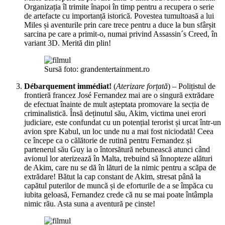
Organizația îl trimite înapoi în timp pentru a recupera o serie
de artefacte cu importanță istorică. Povestea tumultoasă a lui
Miles și aventurile prin care trece pentru a duce la bun sfârșit
sarcina pe care a primit-o, numai privind Assassin´s Creed, în
variant 3D. Merită din plin!
Sursă foto: grandentertainment.ro
Débarquement immédiat!
(
Aterizare forțată
) – Polițistul de
frontieră francez José Fernandez mai are o singură extrădare
de efectuat înainte de mult așteptata promovare la secția de
criminalistică. Însă deținutul său, Akim, victima unei erori
judiciare, este confundat cu un potențial terorist și urcat într-un
avion spre Kabul, un loc unde nu a mai fost niciodată! Ceea
ce începe ca o călătorie de rutină pentru Fernandez și
partenerul său Guy ia o întorsătură nebunească atunci când
avionul lor aterizează în Malta, trebuind să înnopteze alături
de Akim, care nu se dă în lături de la nimic pentru a scăpa de
extrădare! Bătut la cap constant de Akim, stresat până la
capătul puterilor de muncă și de eforturile de a se împăca cu
iubita geloasă, Fernandez crede că nu se mai poate întâmpla
nimic rău. Asta suna a aventură pe cinste!