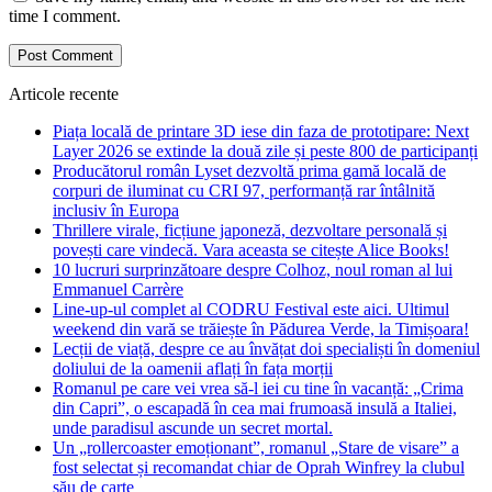
time I comment.
Articole recente
Piața locală de printare 3D iese din faza de prototipare: Next
Layer 2026 se extinde la două zile și peste 800 de participanți
Producătorul român Lyset dezvoltă prima gamă locală de
corpuri de iluminat cu CRI 97, performanță rar întâlnită
inclusiv în Europa
Thrillere virale, ficțiune japoneză, dezvoltare personală și
povești care vindecă. Vara aceasta se citește Alice Books!
10 lucruri surprinzătoare despre Colhoz, noul roman al lui
Emmanuel Carrère
Line-up-ul complet al CODRU Festival este aici. Ultimul
weekend din vară se trăiește în Pădurea Verde, la Timișoara!
Lecții de viață, despre ce au învățat doi specialiști în domeniul
doliului de la oamenii aflați în fața morții
Romanul pe care vei vrea să-l iei cu tine în vacanță: „Crima
din Capri”, o escapadă în cea mai frumoasă insulă a Italiei,
unde paradisul ascunde un secret mortal.
Un „rollercoaster emoționant”, romanul „Stare de visare” a
fost selectat și recomandat chiar de Oprah Winfrey la clubul
său de carte