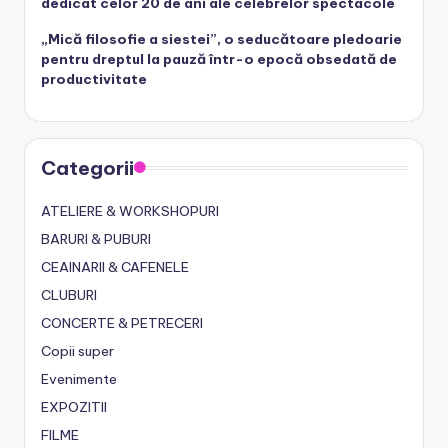
dedicat celor 20 de ani ale celebrelor spectacole
„Mică filosofie a siestei”, o seducătoare pledoarie
pentru dreptul la pauză într-o epocă obsedată de
productivitate
Categorii
ATELIERE & WORKSHOPURI
BARURI & PUBURI
CEAINARII & CAFENELE
CLUBURI
CONCERTE & PETRECERI
Copii super
Evenimente
EXPOZITII
FILME