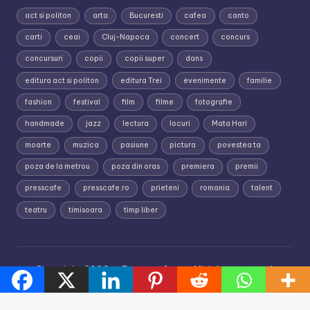
act si politon
arta
Bucuresti
cafea
canto
carti
ceai
Cluj-Napoca
concert
concurs
concursuri
copii
copii super
dans
editura act si politon
editura Trei
evenimente
familie
fashion
festival
film
filme
fotografie
handmade
jazz
lectura
locuri
Mata Hari
moarte
muzica
pasiune
pictura
povestea ta
poza de la metrou
poza din oras
premiera
premii
presscafe
presscafe.ro
prieteni
romania
talent
teatru
timisoara
timp liber
Copyright 2026 —
Presscafe.ro
. All rights reserved.