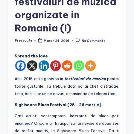
festivaluri de muzica
e
organizate in
.
r
Romania (I)
o
Presscafe
March 24, 2016
No Comments
Posted
by
Spread the love
Anul 2016 este generos in
festivaluri de muzica
pentru
toate gusturile. Tu trebuie doar sa ai chef distractie,
timp, bani si, in unele cazuri, o masinarie de teleportare.
Sighisoara Blues Festival (25 – 26 martie)
Cati artisti contemporani interpreti de blues poti
enumera? Oricare ar fi raspunsul, ai nevoie de doua seri
de rasfat auditiv, la
Sighisoara Blues Festival
. Da-ti