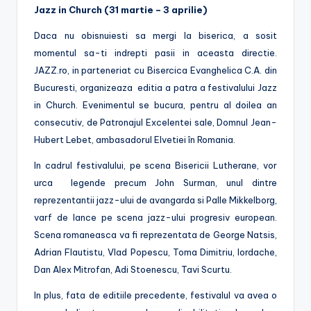
Jazz in Church (31 martie – 3 aprilie)
Daca nu obisnuiesti sa mergi la biserica, a sosit
momentul sa-ti indrepti pasii in aceasta directie.
JAZZ.ro, in parteneriat cu Bisercica Evanghelica C.A. din
Bucuresti, organizeaza editia a patra a festivalului Jazz
in Church. Evenimentul se bucura, pentru al doilea an
consecutiv, de Patronajul Excelentei sale, Domnul Jean-
Hubert Lebet, ambasadorul Elvetiei în Romania.
In cadrul festivalului, pe scena Bisericii Lutherane, vor
urca legende precum John Surman, unul dintre
reprezentantii jazz-ului de avangarda si Palle Mikkelborg,
varf de lance pe scena jazz-ului progresiv european.
Scena romaneasca va fi reprezentata de George Natsis,
Adrian Flautistu, Vlad Popescu, Toma Dimitriu, Iordache,
Dan Alex Mitrofan, Adi Stoenescu, Tavi Scurtu.
In plus, fata de editiile precedente, festivalul va avea o