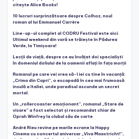
citește Alice Books!
10 lucruri surprinzătoare despre Colhoz, noul
roman al lui Emmanuel Carrère
Line-up-ul complet al CODRU Festival este aici.
Ultimul weekend din vară se trăiește în Pădurea
Verde, la Timișoara!
Lecții de viață, despre ce au învățat doi specialiști
în domeniul doliului de la oamenii aflați în fața morții
Romanul pe care vei vrea să-l iei cu tine în vacanță:
„Crima din Capri”, o escapadă în cea mai frumoasă
insulă a Italiei, unde paradisul ascunde un secret
mortal.
Un „rollercoaster emoționant”, romanul „Stare de
visare” a fost selectat și recomandat chiar de
Oprah Winfrey la clubul său de carte
André Rieu revine pe marile ecrane la Happy
Cinema cu concertul aniversar „Viva Maastricht!”,