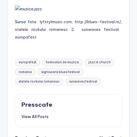
Sursa foto:
lyfstylmusic.com
,
http://blues-festival.ro/
,
stelele rockului romanesc 2
,
sunwaves festival
,
europafest
Tags:
europafest
festivaluri de muzica
jazz in church
romania
sighisoara blues festival
stelele rockului romanesc
sunwaves festival
Presscafe
View All Posts