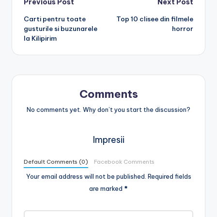
Post
Previous Post
Next Post
Carti pentru toate
Top 10 clisee din filmele
navigation
gusturile si buzunarele
horror
la Kilipirim
Comments
No comments yet. Why don’t you start the discussion?
Impresii
Default Comments (0)
Facebook Comments
Your email address will not be published.
Required fields
are marked
*