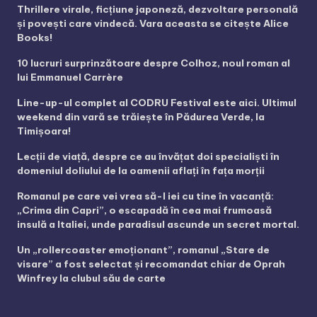
Thrillere virale, ficțiune japoneză, dezvoltare personală
și povești care vindecă. Vara aceasta se citește Alice
Books!
10 lucruri surprinzătoare despre Colhoz, noul roman al
lui Emmanuel Carrère
Line-up-ul complet al CODRU Festival este aici. Ultimul
weekend din vară se trăiește în Pădurea Verde, la
Timișoara!
Lecții de viață, despre ce au învățat doi specialiști în
domeniul doliului de la oamenii aflați în fața morții
Romanul pe care vei vrea să-l iei cu tine în vacanță:
„Crima din Capri”, o escapadă în cea mai frumoasă
insulă a Italiei, unde paradisul ascunde un secret mortal.
Un „rollercoaster emoționant”, romanul „Stare de
visare” a fost selectat și recomandat chiar de Oprah
Winfrey la clubul său de carte