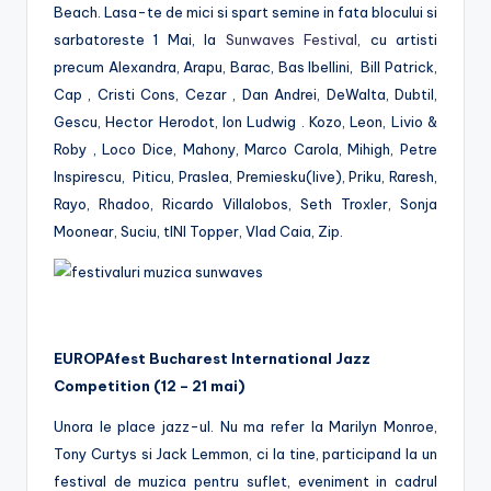
Beach. Lasa-te de mici si spart semine in fata blocului si
sarbatoreste 1 Mai, la
Sunwaves Festival
, cu artisti
precum Alexandra, Arapu, Barac, Bas Ibellini, Bill Patrick,
Cap , Cristi Cons, Cezar , Dan Andrei, DeWalta, Dubtil,
Gescu, Hector Herodot, Ion Ludwig . Kozo, Leon, Livio &
Roby , Loco Dice, Mahony, Marco Carola, Mihigh, Petre
Inspirescu, Piticu, Praslea, Premiesku(live), Priku, Raresh,
Rayo, Rhadoo, Ricardo Villalobos, Seth Troxler, Sonja
Moonear, Suciu, tINI Topper, Vlad Caia, Zip.
EUROPAfest Bucharest International Jazz
Competition (12 – 21 mai)
Unora le place jazz-ul. Nu ma refer la Marilyn Monroe,
Tony Curtys si Jack Lemmon, ci la tine, participand la un
festival de muzica pentru suflet, eveniment in cadrul