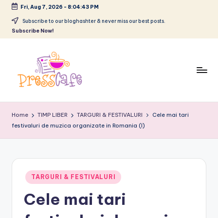
Fri, Aug 7, 2026
-
8:04:44 PM
Skip
Subscribe to our bloghashter & never miss our best posts.
Subscribe Now!
to
content
P
Cafeneau
r
experientelor
Home
TIMP LIBER
TARGURI & FESTIVALURI
Cele mai tari
urbane
festivaluri de muzica organizate in Romania (I)
e
s
s
c
Posted
TARGURI & FESTIVALURI
in
a
Cele mai tari
f