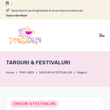
-
Skip
Subscribe to our bloghashter & never miss our best posts.
Subscribe Now!
to
content
P
Cafeneau
r
experientelor
TARGURI & FESTIVALURI
urbane
e
s
Home
TIMP LIBER
TARGURI & FESTIVALURI
Page 6
s
c
a
Posted
TARGURI & FESTIVALURI
f
in