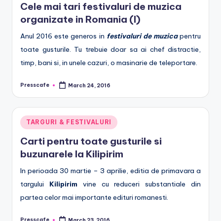
Cele mai tari festivaluri de muzica
e
organizate in Romania (I)
.
Anul 2016 este generos in
festivaluri de muzica
pentru
r
toate gusturile. Tu trebuie doar sa ai chef distractie,
o
timp, bani si, in unele cazuri, o masinarie de teleportare.
Presscafe
March 24, 2016
Posted
by
Posted
TARGURI & FESTIVALURI
in
Carti pentru toate gusturile si
buzunarele la Kilipirim
In perioada 30 martie – 3 aprilie, editia de primavara a
targului
Kilipirim
vine cu reduceri substantiale din
partea celor mai importante edituri romanesti.
Presscafe
March 23, 2016