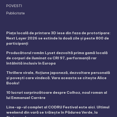
POVESTI
Publicitate
Piața locală de printare 3D iese din faza de prototipare:
Next Layer 2026 se extinde la două zile și peste 800 de
participanți
Producătorul român Lyset dezvoltă prima gamă locală
de corpuri de iluminat cu CRI 97, performanță rar
întâlnită inclusiv în Europa
Thrillere virale, ficțiune japoneză, dezvoltare personală
și povești care vindecă. Vara aceasta se citește Alice
Books!
10 lucruri surprinzătoare despre Colhoz, noul roman al
lui Emmanuel Carrère
Line-up-ul complet al CODRU Festival este aici. Ultimul
weekend din vară se trăiește în Pădurea Verde, la