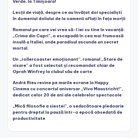
Verde, la Timișoara!
Lecții de viață, despre ce au învățat doi specialiști
în domeniul doliului de la oamenii aflați în fața morții
Romanul pe care vei vrea să-l iei cu tine în vacanță:
„Crima din Capri”, o escapadă în cea mai frumoasă
insulă a Italiei, unde paradisul ascunde un secret
mortal.
Un „rollercoaster emoționant”, romanul „Stare de
visare” a fost selectat și recomandat chiar de
Oprah Winfrey la clubul său de carte
André Rieu revine pe marile ecrane la Happy
Cinema cu concertul aniversar „Viva Maastricht!”,
dedicat celor 20 de ani ale celebrelor spectacole
„Mică filosofie a siestei”, o seducătoare pledoarie
pentru dreptul la pauză într-o epocă obsedată de
productivitate