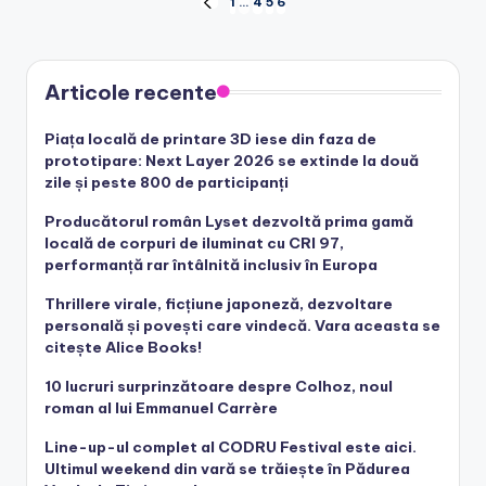
Posts
1
…
4
5
6
PREVIOUS
PAGE
pagination
Articole recente
Piața locală de printare 3D iese din faza de
prototipare: Next Layer 2026 se extinde la două
zile și peste 800 de participanți
Producătorul român Lyset dezvoltă prima gamă
locală de corpuri de iluminat cu CRI 97,
performanță rar întâlnită inclusiv în Europa
Thrillere virale, ficțiune japoneză, dezvoltare
personală și povești care vindecă. Vara aceasta se
citește Alice Books!
10 lucruri surprinzătoare despre Colhoz, noul
roman al lui Emmanuel Carrère
Line-up-ul complet al CODRU Festival este aici.
Ultimul weekend din vară se trăiește în Pădurea