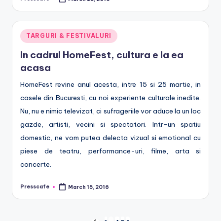
Posted
by
Posted
TARGURI & FESTIVALURI
in
In cadrul HomeFest, cultura e la ea
acasa
HomeFest revine anul acesta, intre 15 si 25 martie, in
casele din Bucuresti, cu noi experiente culturale inedite.
Nu, nu e nimic televizat, ci sufrageriile vor aduce la un loc
gazde, artisti, vecini si spectatori. Intr-un spatiu
domestic, ne vom putea delecta vizual si emotional cu
piese de teatru, performance-uri, filme, arta si
concerte.
Presscafe
March 15, 2016
Posted
by