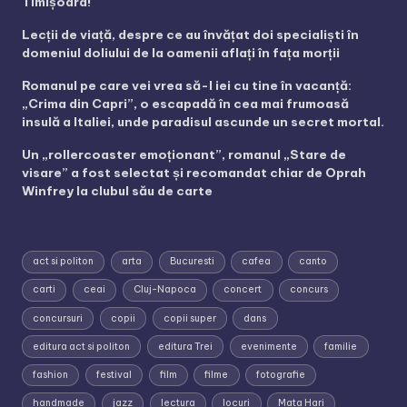
Timișoara!
Lecții de viață, despre ce au învățat doi specialiști în
domeniul doliului de la oamenii aflați în fața morții
Romanul pe care vei vrea să-l iei cu tine în vacanță:
„Crima din Capri”, o escapadă în cea mai frumoasă
insulă a Italiei, unde paradisul ascunde un secret mortal.
Un „rollercoaster emoționant”, romanul „Stare de
visare” a fost selectat și recomandat chiar de Oprah
Winfrey la clubul său de carte
act si politon
arta
Bucuresti
cafea
canto
carti
ceai
Cluj-Napoca
concert
concurs
concursuri
copii
copii super
dans
editura act si politon
editura Trei
evenimente
familie
fashion
festival
film
filme
fotografie
handmade
jazz
lectura
locuri
Mata Hari