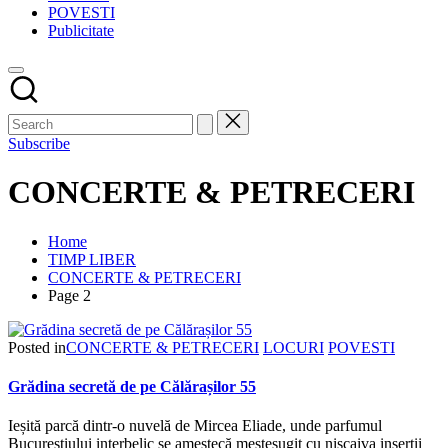
POVESTI
Publicitate
Subscribe
CONCERTE & PETRECERI
Home
TIMP LIBER
CONCERTE & PETRECERI
Page 2
Posted in
CONCERTE & PETRECERI
LOCURI
POVESTI
Grădina secretă de pe Călărașilor 55
Ieșită parcă dintr-o nuvelă de Mircea Eliade, unde parfumul
Bucureștiului interbelic se amestecă meșteșugit cu niscaiva inserții