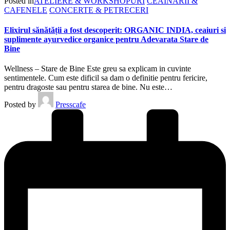
Posted in
ATELIERE & WORKSHOPURI
CEAINARII &
CAFENELE
CONCERTE & PETRECERI
Elixirul sănătății a fost descoperit: ORGANIC INDIA, ceaiuri si
suplimente ayurvedice organice pentru Adevarata Stare de
Bine
Wellness – Stare de Bine Este greu sa explicam in cuvinte
sentimentele. Cum este dificil sa dam o definitie pentru fericire,
pentru dragoste sau pentru starea de bine. Nu este…
Posted by
Presscafe