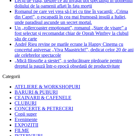
Lecții de viață, despre ce au învățat doi specialiști în domeniul
doliului de la oamenii aflați în fața morții
Romanul pe care vei vrea să-l iei cu tine în vacanță: „Crima
din Capri”, o escapadă în cea mai frumoasă insulă a Italiei,
unde paradisul ascunde un secret mortal.
Un „rollercoaster emoționant”, romanul „Stare de visare” a
fost selectat și recomandat chiar de Oprah Winfrey la clubul
său de carte
André Rieu revine pe marile ecrane la Happy Cinema cu
concertul aniversar „Viva Maastricht!”, dedicat celor 20 de ani
ale celebrelor spectacole
„Mică filosofie a siestei”, o seducătoare pledoarie pentru
dreptul la pauză într-o epocă obsedată de productivitate
Categorii
ATELIERE & WORKSHOPURI
BARURI & PUBURI
CEAINARII & CAFENELE
CLUBURI
CONCERTE & PETRECERI
Copii super
Evenimente
EXPOZITII
FILME
INTERVIURI