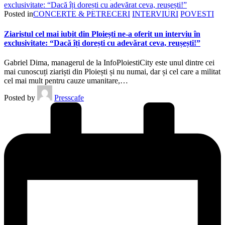
Posted in
CONCERTE & PETRECERI
INTERVIURI
POVESTI
Ziaristul cel mai iubit din Ploiești ne-a oferit un interviu în
exclusivitate: “Dacă îți dorești cu adevărat ceva, reușești!”
Gabriel Dima, managerul de la InfoPloiestiCity este unul dintre cei
mai cunoscuți ziariști din Ploiești și nu numai, dar și cel care a militat
cel mai mult pentru cauze umanitare,…
Posted by
Presscafe