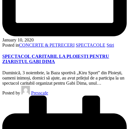
January 10, 2020
Posted in
CONCERTE & PETRECERI
SPECTACOLE
Stiri
SPECTACOL CARITABIL LA PLOIEȘTI PENTRU
ZIARISTUL GABI DIMA
Duminică, 3 noiembrie, la Baza sportivă „Kiru Sport” din Ploiești,
oameni inimoși, dornici să ajute, au avut prilejul de a participa la un
spectacol caritabil organizat pentru Gabi Dima, unul…
Posted by
Presscafe