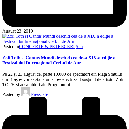
August 23, 2019
Posted in
CONCERTE & PETRECERI
Stiri
Zoli Toth și Cantus Mundi deschid cea de-a XIX-a ediţie a
Festivalului Internaţional Cerbul de Aur
Pe 22 și 23 august cei peste 10.000 de spectatori din Piața Sfatului
din Brașov vor asista la un show electrizant susținut de artistul Zoli
TOTH și ansambluri ale Programului…
Posted by
Presscafe