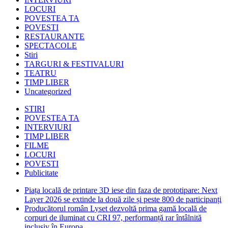
LOCURI
POVESTEA TA
POVESTI
RESTAURANTE
SPECTACOLE
Stiri
TARGURI & FESTIVALURI
TEATRU
TIMP LIBER
Uncategorized
STIRI
POVESTEA TA
INTERVIURI
TIMP LIBER
FILME
LOCURI
POVESTI
Publicitate
Piața locală de printare 3D iese din faza de prototipare: Next
Layer 2026 se extinde la două zile și peste 800 de participanți
Producătorul român Lyset dezvoltă prima gamă locală de
corpuri de iluminat cu CRI 97, performanță rar întâlnită
inclusiv în Europa