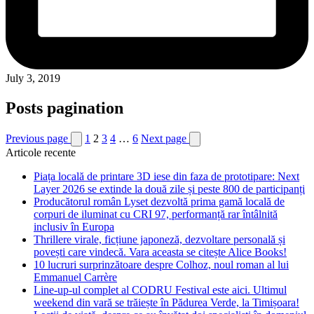
July 3, 2019
Posts pagination
Previous page
1
2
3
4
…
6
Next page
Articole recente
Piața locală de printare 3D iese din faza de prototipare: Next
Layer 2026 se extinde la două zile și peste 800 de participanți
Producătorul român Lyset dezvoltă prima gamă locală de
corpuri de iluminat cu CRI 97, performanță rar întâlnită
inclusiv în Europa
Thrillere virale, ficțiune japoneză, dezvoltare personală și
povești care vindecă. Vara aceasta se citește Alice Books!
10 lucruri surprinzătoare despre Colhoz, noul roman al lui
Emmanuel Carrère
Line-up-ul complet al CODRU Festival este aici. Ultimul
weekend din vară se trăiește în Pădurea Verde, la Timișoara!