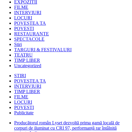
EXPOZITII
FILME
INTERVIURI
LOCURI
POVESTEA TA
POVESTI
RESTAURANTE
SPECTACOLE
Stiri
TARGURI & FESTIVALURI
TEATRU
TIMP LIBER
Uncategorized
STIRI
POVESTEA TA
INTERVIURI
TIMP LIBER
FILME
LOCURI
POVESTI
Publicitate
Producătorul român Lyset dezvoltă prima gamă locală de
corpuri de iluminat cu CRI 97, performanță rar întâlnită