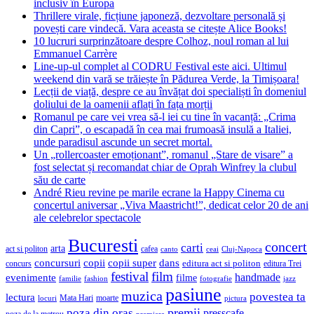
inclusiv în Europa
Thrillere virale, ficțiune japoneză, dezvoltare personală și
povești care vindecă. Vara aceasta se citește Alice Books!
10 lucruri surprinzătoare despre Colhoz, noul roman al lui
Emmanuel Carrère
Line-up-ul complet al CODRU Festival este aici. Ultimul
weekend din vară se trăiește în Pădurea Verde, la Timișoara!
Lecții de viață, despre ce au învățat doi specialiști în domeniul
doliului de la oamenii aflați în fața morții
Romanul pe care vei vrea să-l iei cu tine în vacanță: „Crima
din Capri”, o escapadă în cea mai frumoasă insulă a Italiei,
unde paradisul ascunde un secret mortal.
Un „rollercoaster emoționant”, romanul „Stare de visare” a
fost selectat și recomandat chiar de Oprah Winfrey la clubul
său de carte
André Rieu revine pe marile ecrane la Happy Cinema cu
concertul aniversar „Viva Maastricht!”, dedicat celor 20 de ani
ale celebrelor spectacole
Bucuresti
concert
carti
arta
act si politon
cafea
canto
ceai
Cluj-Napoca
concursuri
copii
copii super
dans
concurs
editura act si politon
editura Trei
festival
film
evenimente
handmade
filme
familie
fashion
fotografie
jazz
pasiune
muzica
povestea ta
lectura
Mata Hari
moarte
locuri
pictura
premii
poza din oras
presscafe