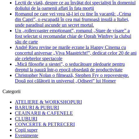
Lecții de viață, despre ce au învățat doi specialiști în domeniul
doliului de la oamenii aflați în fața morții
Romanul pe care vei vrea să-l iei cu tine în vacanță: „Crima
din Capri”, o escapadă în cea mai frumoasă insulă a Italiei,
unde paradisul ascunde un secret mortal.
Un „rollercoaster emoționant”, romanul „Stare de visare” a
fost selectat și recomandat chiar de Oprah Winfrey la clubul
său de carte
André Rieu revine pe marile ecrane la Happy Cinema cu
concertul aniversar „Viva Maastricht!”, dedicat celor 20 de ani
ale celebrelor spectacole
„Mică filosofie a siestei”, o seducătoare pledoarie pentru
dreptul la pauză într-o epocă obsedată de productivitate
Christopher Nolan o filmează, Stephen Fry o repovestește.
Două noi călătorii in universul „Odiseei” lui Homer
Categorii
ATELIERE & WORKSHOPURI
BARURI & PUBURI
CEAINARII & CAFENELE
CLUBURI
CONCERTE & PETRECERI
Copii super
Evenimente