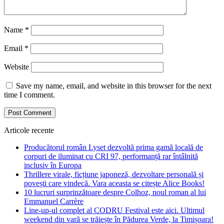
Name
*
Email
*
Website
Save my name, email, and website in this browser for the next
time I comment.
Articole recente
Producătorul român Lyset dezvoltă prima gamă locală de
corpuri de iluminat cu CRI 97, performanță rar întâlnită
inclusiv în Europa
Thrillere virale, ficțiune japoneză, dezvoltare personală și
povești care vindecă. Vara aceasta se citește Alice Books!
10 lucruri surprinzătoare despre Colhoz, noul roman al lui
Emmanuel Carrère
Line-up-ul complet al CODRU Festival este aici. Ultimul
weekend din vară se trăiește în Pădurea Verde, la Timișoara!