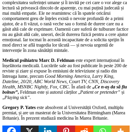
complexitatea suferinței umane și îi invită pe cei care o vor alege ca
lectură să privească dincolo de aparențe, cu mai puțină judecată și
mai multă empatie. Ele ne reamintesc că în spatele oricărui
comportament greu de înțeles există o nevoie profundă de a primi
ajutor, de a fi văzut, o rană veche sau o formă de durere care nu a
găsit altă cale de exprimare. Oamenii care suferă de tulburare factice
nu au găsit altă cale, uneori, decât durerea fizică pentru a cere ajutor
emoțional. Iar tocmai în această incapacitate de a solicita sprijin în
mod direct se află tragedia lor tăcută — și nevoia urgentă de
intervenție în zona sănătății mintale.
Medicul psihiatru Marc D. Feldman
este expert internațional în
înșelătoria medicală. Lucrările sale au fost publicate în peste 200 de
reviste și ziare și expuse în emisiuni de televiziune și radio din
întreaga lume, precum
Good Morning America, Larry King,
Dateline, 20/20, ABC World News, Court TV, CNN, Discovery
Health, MSNBC Nightly, Fox, CBC
.
În afară de
„
Ce n-aș da să fiu
bolnav”
,
Feldman este și autorul cărților
„
Patient or pretender”
și
„
Playing sick”.
Gregory P. Yates
este absolvent al Universității Oxford, multiplu
premiat, și are un masterat de la Universitatea Birmingham (Marea
Britanie). În prezent studiază medicina în Marea Britanie.