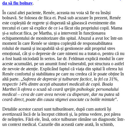
da să fiu bolnav
.
În cazul altei paciente, Renée, aceasta nu voia să fie ea însăși
bolnavă. Se folosea de fiica ei. Pusă sub acuzare în prezent, Renée
este copleșită de regrete și disperată să găsească evenimente din
trecutul ei care să explice de ce i-a făcut rău propriului copil. Mama
și-a sufocat fiica, pe Martha, și a intervenit în funcționarea
echipamentului de monitorizare din spital. Abuzul a avut loc într-un
moment în care Renée se simțea copleșită de responsabilitatea
rolului de mamă și incapabilă să-și gestioneze atât propriul stres
emoțional, cât și o depresie de care nimeni nu a tratat-o, pentru că nu
a fost luată niciodată în serios. Iar dr. Feldman explică modul în care
aceste acumulări, pe un anumit fond vulnerabil, pot structura o astfel
de nevoie de atenție. Explicând faptul că viața din spital îi oferea lui
Renée confortul și stabilitatea pe care nu credea că le poate obține în
altă parte. „
Suferea de depresie și tulburare factice, la fel ca 31%,
respectiv 14% dintre acești abuzatori medicali de copii. Boala
Marthei îi oferea o scuză să ceară sprijin psihologic personalului
medical – ceva de care avea nevoie cu disperare, dar nu putea să
ceară direct, poate din cauza stigmei asociate cu bolile mintale
”.
Detaliile acestor cazuri sunt tulburătoare, după cum autorii își
avertizează încă de la început cititorii și, la prima vedere, pot părea
de neînțeles. Fără ele, însă, orice tulburare rămâne un diagnostic într-
un context medical. Cazurile din această carte arată, în schimb,