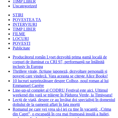
TIMP LIBER
Uncategorized
STIRI
POVESTEA TA
INTERVIURI
TIMP LIBER
FILME
LOCURI
POVESTI
Publicitate
Producătorul român Lyset dezvoltă prima gamă locală de
corpuri de iluminat cu CRI 97, performanță rar întâlnită
inclusiv în Europa
Thrillere virale, ficțiune japoneză, dezvoltare personală și
povești care vindecă. Vara aceasta se citește Alice Books!
10 lucruri surprinzătoare despre Colhoz, noul roman al lui
Emmanuel Carrère
Line-up-ul complet al CODRU Festival este aici. Ultimul
weekend din vară se trăiește în Pădurea Verde, la Timișoara!
Lecții de viață, despre ce au învățat doi specialiști în domeniul
doliului de la oamenii aflați în fața morții
Romanul pe care vei vrea să-l iei cu tine în vacanță: „Crima
din Capri”, o escapadă în cea mai frumoasă insulă a Italiei,