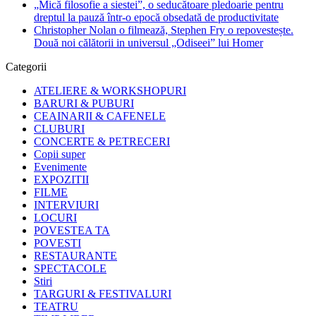
„Mică filosofie a siestei”, o seducătoare pledoarie pentru
dreptul la pauză într-o epocă obsedată de productivitate
Christopher Nolan o filmează, Stephen Fry o repovestește.
Două noi călătorii in universul „Odiseei” lui Homer
Categorii
ATELIERE & WORKSHOPURI
BARURI & PUBURI
CEAINARII & CAFENELE
CLUBURI
CONCERTE & PETRECERI
Copii super
Evenimente
EXPOZITII
FILME
INTERVIURI
LOCURI
POVESTEA TA
POVESTI
RESTAURANTE
SPECTACOLE
Stiri
TARGURI & FESTIVALURI
TEATRU