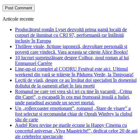
Articole recente
Producătorul român Lyset dezvoltă prima gamă locală de
corpuri de iluminat cu CRI 97, performanță rar întâlnită
inclusiv în Europa
Thrillere virale, ficțiune japoneză, dezvoltare personală și
povești care vindecă. Vara aceasta se citește Alice Books!
10 lucruri surprinzătoare despre Colhoz, noul roman al lui
Emmanuel Carrère
Line-up-ul complet al CODRU Festival este aici. Ultimul
weekend din vară se trăiește în Pădurea Verde, la Timișoara!
Lecții de viață, despre ce au învățat doi specialiști în domeniul
doliului de la oamenii aflați în fața morții
Romanul pe care vei vrea să-l iei cu tine în vacanță: „Crima
din Capri”, o escapadă în cea mai frumoasă insulă a Italiei,
unde paradisul ascunde un secret mortal.
Un „rollercoaster emoționant”, romanul „Stare de visare” a
fost selectat și recomandat chiar de Oprah Winfrey la clubul
său de carte
André Rieu revine pe marile ecrane la Happy Cinema cu
concertul aniversar „Viva Maastricht!”, dedicat celor 20 de ani
ale celebrelor spectacole