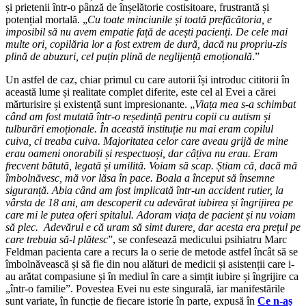
și prietenii într-o pânză de înșelătorie costisitoare, frustrantă și
potențial mortală. „
Cu toate minciunile și toată prefăcătoria, e
imposibil să nu avem empatie față de acești pacienți. De cele mai
multe ori, copilăria lor a fost extrem de dură, dacă nu propriu-zis
plină de abuzuri, cel puțin plină de neglijență emoțională
.”
Un astfel de caz, chiar primul cu care autorii își introduc cititorii în
această lume și realitate complet diferite, este cel al Evei a cărei
mărturisire și existență sunt impresionante. „
Viața mea s-a schimbat
când am fost mutată într-o reședință pentru copii cu autism și
tulburări emoționale. În această instituție nu mai eram copilul
cuiva, ci treaba cuiva. Majoritatea celor care aveau grijă de mine
erau oameni onorabili și respectuoși, dar câțiva nu erau. Eram
frecvent bătută, legată și umilită. Voiam să scap. Știam că, dacă mă
îmbolnăvesc, mă vor lăsa în pace. Boala a început să însemne
siguranță. Abia când am fost implicată într-un accident rutier, la
vârsta de 18 ani, am descoperit cu adevărat iubirea și îngrijirea pe
care mi le putea oferi spitalul. Adoram viața de pacient și nu voiam
să plec. Adevărul e că uram să simt durere, dar acesta era prețul pe
care trebuia să-l plătesc
”, se confesează medicului psihiatru Marc
Feldman pacienta care a recurs la o serie de metode astfel încât să se
îmbolnăvească și să fie din nou alături de medicii și asistenții care i-
au arătat compasiune și în mediul în care a simțit iubire și îngrijire ca
„într-o familie”. Povestea Evei nu este singurală, iar manifestările
sunt variate, în funcție de fiecare istorie în parte, expusă în
Ce n-aș