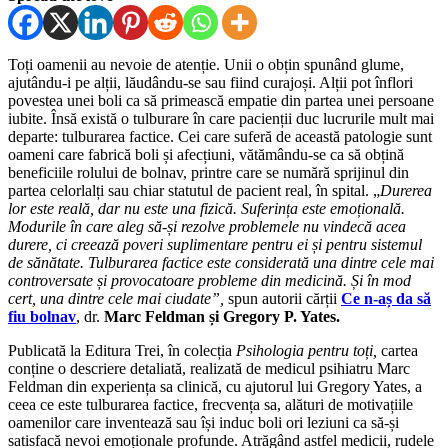
Toți oamenii au nevoie de atenție. Unii o obțin spunând glume,
ajutându-i pe alții, lăudându-se sau fiind curajoși. Alții pot înflori
povestea unei boli ca să primească empatie din partea unei persoane
iubite. Însă există o tulburare în care pacienții duc lucrurile mult mai
departe: tulburarea factice. Cei care suferă de această patologie sunt
oameni care fabrică boli și afecțiuni, vătămându-se ca să obțină
beneficiile rolului de bolnav, printre care se numără sprijinul din
partea celorlalți sau chiar statutul de pacient real, în spital. „
Durerea
lor este reală, dar nu este una fizică. Suferința este emoțională.
Modurile în care aleg să-și rezolve problemele nu vindecă acea
durere, ci creează poveri suplimentare pentru ei și pentru sistemul
de sănătate.
Tulburarea factice este considerată una dintre cele mai
controversate și provocatoare probleme din medicină. Și în mod
cert, una dintre cele mai ciudate”,
spun autorii cărții
Ce n-aș da să
fiu bolnav
, dr.
Marc Feldman și Gregory P. Yates.
Publicată la Editura Trei, în colecția
Psihologia pentru toți,
cartea
conține o descriere detaliată, realizată de medicul psihiatru Marc
Feldman din experiența sa clinică, cu ajutorul lui Gregory Yates, a
ceea ce este tulburarea factice, frecvența sa, alături de motivațiile
oamenilor care inventează sau își induc boli ori leziuni ca să-și
satisfacă nevoi emoționale profunde. Atrăgând astfel medicii, rudele