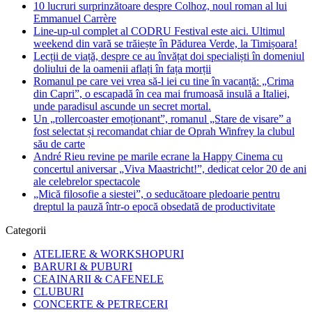
10 lucruri surprinzătoare despre Colhoz, noul roman al lui
Emmanuel Carrère
Line-up-ul complet al CODRU Festival este aici. Ultimul
weekend din vară se trăiește în Pădurea Verde, la Timișoara!
Lecții de viață, despre ce au învățat doi specialiști în domeniul
doliului de la oamenii aflați în fața morții
Romanul pe care vei vrea să-l iei cu tine în vacanță: „Crima
din Capri”, o escapadă în cea mai frumoasă insulă a Italiei,
unde paradisul ascunde un secret mortal.
Un „rollercoaster emoționant”, romanul „Stare de visare” a
fost selectat și recomandat chiar de Oprah Winfrey la clubul
său de carte
André Rieu revine pe marile ecrane la Happy Cinema cu
concertul aniversar „Viva Maastricht!”, dedicat celor 20 de ani
ale celebrelor spectacole
„Mică filosofie a siestei”, o seducătoare pledoarie pentru
dreptul la pauză într-o epocă obsedată de productivitate
Categorii
ATELIERE & WORKSHOPURI
BARURI & PUBURI
CEAINARII & CAFENELE
CLUBURI
CONCERTE & PETRECERI