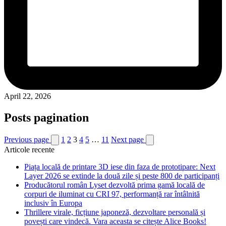
April 22, 2026
Posts pagination
Previous page
1
2
3
4
5
…
11
Next page
Articole recente
Piața locală de printare 3D iese din faza de prototipare: Next
Layer 2026 se extinde la două zile și peste 800 de participanți
Producătorul român Lyset dezvoltă prima gamă locală de
corpuri de iluminat cu CRI 97, performanță rar întâlnită
inclusiv în Europa
Thrillere virale, ficțiune japoneză, dezvoltare personală și
povești care vindecă. Vara aceasta se citește Alice Books!