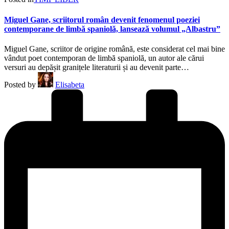
Miguel Gane, scriitorul român devenit fenomenul poeziei
contemporane de limbă spaniolă, lansează volumul „Albastru”
Miguel Gane, scriitor de origine română, este considerat cel mai bine
vândut poet contemporan de limbă spaniolă, un autor ale cărui
versuri au depășit granițele literaturii și au devenit parte…
Posted by
Elisabeta