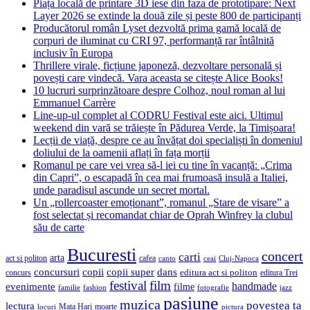
Piața locală de printare 3D iese din faza de prototipare: Next
Layer 2026 se extinde la două zile și peste 800 de participanți
Producătorul român Lyset dezvoltă prima gamă locală de
corpuri de iluminat cu CRI 97, performanță rar întâlnită
inclusiv în Europa
Thrillere virale, ficțiune japoneză, dezvoltare personală și
povești care vindecă. Vara aceasta se citește Alice Books!
10 lucruri surprinzătoare despre Colhoz, noul roman al lui
Emmanuel Carrère
Line-up-ul complet al CODRU Festival este aici. Ultimul
weekend din vară se trăiește în Pădurea Verde, la Timișoara!
Lecții de viață, despre ce au învățat doi specialiști în domeniul
doliului de la oamenii aflați în fața morții
Romanul pe care vei vrea să-l iei cu tine în vacanță: „Crima
din Capri”, o escapadă în cea mai frumoasă insulă a Italiei,
unde paradisul ascunde un secret mortal.
Un „rollercoaster emoționant”, romanul „Stare de visare” a
fost selectat și recomandat chiar de Oprah Winfrey la clubul
său de carte
Bucuresti
concert
carti
arta
act si politon
cafea
canto
ceai
Cluj-Napoca
concursuri
copii
copii super
dans
concurs
editura act si politon
editura Trei
festival
film
evenimente
handmade
filme
familie
fashion
fotografie
jazz
pasiune
muzica
povestea ta
lectura
Mata Hari
moarte
locuri
pictura