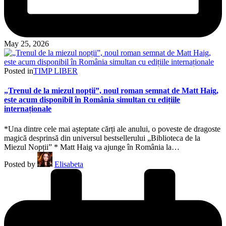
May 25, 2026
Posted in
TIMP LIBER
„Trenul de la miezul nopții”, noul roman semnat de Matt Haig,
este acum disponibil în România simultan cu edițiile
internaționale
*Una dintre cele mai așteptate cărți ale anului, o poveste de dragoste
magică desprinsă din universul bestsellerului „Biblioteca de la
Miezul Nopții” * Matt Haig va ajunge în România la…
Posted by
Elisabeta