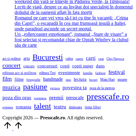
weekend din vară se trăiește în Pădurea Verde, la Timișoara!
Lecții de viață, despre ce au învățat doi specialiști în domeniul
doliului de la oamenii aflați în fața morții
Romanul pe care vei vrea să-l iei cu tine în vacanță: „Crima
din Capri”, o escapadă în cea mai frumoasă insulă a Italiei,
unde paradisul ascunde un secret mortal.
Un „rollercoaster emoționant”, romanul „Stare de visare” a
fost selectat și recomandat chiar de Oprah Winfrey la clubul
său de carte
Bucuresti
carti
arta
act si politon
cafea
canto
ceai
Cluj-Napoca
concert
concursuri
copii
copii super
dans
concurs
festival
evenimente
editura act si politon
editura Trei
familie
fashion
film
handmade
lectura
filme
Mata Hari
moarte
fotografie
jazz
locuri
pasiune
muzica
povestea ta
poza de la metrou
pictura
presscafe.ro
premii
poza din oras
presscafe
premiera
talent
teatru
romania
timisoara
timp liber
prieteni
Copyright 2026 —
Presscafe.ro
. All rights reserved.
Scroll
to
Top