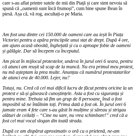
care s-au aflat printre sutele de mii din Piață și care simt nevoia să
spună că „oamenii sunt încă frumoși”, cum bine spune Bean în
piesă. Așa că, vă rog, ascultați-o pe Maria.
Am fost una dintre cei 150.000 de oameni care au ieșit în Piața
Victoriei pentru a apăra princiipile unui stat de drept. După 4 ore,
am ajuns acasă obosită, înghețată și cu o aproape fobie de oameni
și gălăgie. Dar să începem cu începutul.
Am picat în mijlocul protestelor, undeva în jurul orei 6 seara, pentru
că atunci am reușit să scap de la muncă. Nu era primul meu protest,
nu mă așteptam la prea multe. Anunțau că numărul protestatarilor
de atunci era de 40.000. Lejer, nu?
Totuși, nu. Cred că cel mai dificil lucru de făcut pentru oricine la un
protest e să-și găsească cunoștințele. Asta a fost cu siguranța și
pentru mine. Trebuia să fim un grup de 8 persoane, însă a fost
imposibil să ne întâlnim toți. Prima dată a fost ok. În jurul orei 6
jumate eram 4 fete care s-au găsit în mulțime și săreau și strigau
alături de ceilalți – “Cine nu sare, nu vrea schimbare!” cred că a
fost cel mai vocal slogan din toată strada.
După ce am dispărut aproximativ o oră cu o prietenă, ne-am