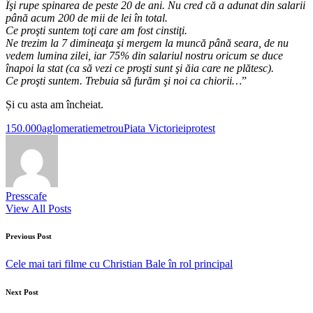
Îşi rupe spinarea de peste 20 de ani. Nu cred că a adunat din salarii
până acum 200 de mii de lei în total.
Ce proşti suntem toţi care am fost cinstiţi.
Ne trezim la 7 dimineaţa şi mergem la muncă până seara, de nu
vedem lumina zilei, iar 75% din salariul nostru oricum se duce
înapoi la stat (ca să vezi ce proşti sunt şi ăia care ne plătesc).
Ce proşti suntem. Trebuia să furăm şi noi ca chiorii…
”
Și cu asta am încheiat.
Tags:
150.000
aglomeratie
metrou
Piata Victoriei
protest
Presscafe
View All Posts
Post
Previous Post
navigation
Cele mai tari filme cu Christian Bale în rol principal
Next Post