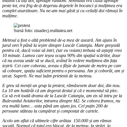
întâlnit cu alți doi, aproape random. Semnalul era căzut aproape
peste tot, era frig de-ți degerau degetele în bocanci și mulțimea era
complet asurzitoare. Nu ne-am mai găsit și cu ceilalți doi rămași în
mulțime.
Sursă foto: ziuadecj.realitatea.net
Metroul a fost o altă problemă de-a mea de aseară. Am ajuns în
jurul orei 9 până la ieșire dinspre Lascăr Catargiu. Mare greșeală
pentru că, dacă voiai să intri, (iar eu voiam) trebuia să aștepți vreo
10 minute. Lumea care ieșea ocupa 90% din spațiul scărilor, doar
că nu aveau unde să se ducă, având în vedere mulțimea din fața
ieșirii. Cei care coborau, aveau o fâșie de jumate de metru pe care
să coboare, spațiu suficient pentru o persoana. Am și coborât, am și
urcat. Superb. Ne mai luăm prietenii de la metrou.
E greu să menții un grup la protest, rămăsesem doar doi, din nou.
La 10 am hotărât că am degerat destul și că e momentul să plec.
Ca să evit toată drama de la Lascăr Catargiu, am zis să intru pe la
Bulevardul Aviatorilor, intrarea dinspre M2. Se cobora frumos, nu
era multă lume… asta până am ajuns jos. Cel puțin 200 de
persoane stăteau la cumpărat și compostat de cartele.
Acolo am aflat că ultimele cifre arătau 150.000 și am rămas
șocată. Normal că totul era blocat, de la metrou, la străzi, la