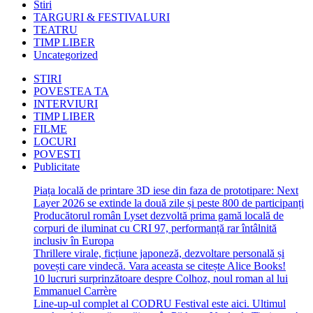
Stiri
TARGURI & FESTIVALURI
TEATRU
TIMP LIBER
Uncategorized
STIRI
POVESTEA TA
INTERVIURI
TIMP LIBER
FILME
LOCURI
POVESTI
Publicitate
Piața locală de printare 3D iese din faza de prototipare: Next
Layer 2026 se extinde la două zile și peste 800 de participanți
Producătorul român Lyset dezvoltă prima gamă locală de
corpuri de iluminat cu CRI 97, performanță rar întâlnită
inclusiv în Europa
Thrillere virale, ficțiune japoneză, dezvoltare personală și
povești care vindecă. Vara aceasta se citește Alice Books!
10 lucruri surprinzătoare despre Colhoz, noul roman al lui
Emmanuel Carrère
Line-up-ul complet al CODRU Festival este aici. Ultimul