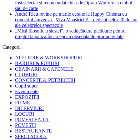
fost selectat și recomandat chiar de Oprah Winfrey la clubul
său de carte
André Rieu revine pe marile ecrane la Happy Cinema cu
concertul aniversar „Viva Maastricht!”, dedicat celor 20 de ani
ale celebrelor spectacole
„Mică filosofie a siestei”, o seducătoare pledoarie pentru
dreptul la pauză într-o epocă obsedată de productivitate
Categorii
ATELIERE & WORKSHOPURI
BARURI & PUBURI
CEAINARII & CAFENELE
CLUBURI
CONCERTE & PETRECERI
Copii super
Evenimente
EXPOZITII
FILME
INTERVIURI
LOCURI
POVESTEA TA
POVESTI
RESTAURANTE
SPECTACOLE