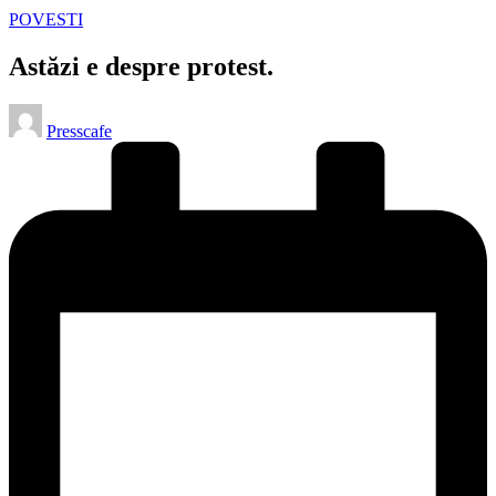
Posted
POVESTI
in
Astăzi e despre protest.
Posted
Presscafe
by