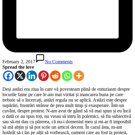
February 2, 2017
No Comments
Spread the love
Deși astăzi era ziua în care vă povesteam plină de entuziasm despre
locurile faine pe care le-am mai vizitat și mancarea buna pe care
trebuie să o încercați, astăzi regula nu se aplică. Astăzi este despre
supărări, frustrări strânse de prea mult timp și exasperare. Într-un
cuvânt, despre protest. N-am avut de gând să vă mai spun și eu încă
o dată ce au spus toți, nu vreau să intru în polemici, să fiu subiectivă
sau să-mi dau cu părerea, că nu-i domeniul meu și mi-ar fi imposibil
să mă abțin și să pot scrie un articol decent. În cazul ăsta, m-am
hotărât să-i las pe alții să vorbească, oameni care au fost la protest,