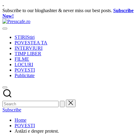
Skip
-
to
Subscribe to our bloghashter & never miss our best posts.
Subscribe
content
Now!
Presscafe.ro
Cafeneau
experientelor
STIRI
Stiri
urbane
POVESTEA TA
INTERVIURI
TIMP LIBER
FILME
LOCURI
POVESTI
Publicitate
Subscribe
Home
POVESTI
Astăzi e despre protest.