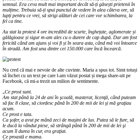
semnal. Era ceva mult mai important decât să-ți găsești prietenii în
mulțime. Trebuia să-ți spui punctul de vedere în alea câteva ore, să
lupți pentru ce vrei, să strigi alături de cei care vor schimbarea, la
fel ca tine.
Au stat la protest 4 ore incredibil de scurte, înghețate, aglomerate și
gălăgioase și sigur m-am ales cu o durere de cap după. Dar am fost
fericită când am ajuns și voi fi și în seara asta, când mă voi întoarce
în stradă. Am fost una dintre cei 150.000 care încă încearcă.
Nu cred că mai e nevoie de alte cuvinte. Maria a spus tot. Simt totuși
să închei cu un text pe care l-am văzut postat și mega share-uit pe
Facebook, că mi-a trezit un milion de sentimente.
„
Ce prost sunt.
Am stat până la 24 de ani în şcoală, masterat, licenţă, când puteam
să fac 8 clase, să ciordesc până în 200 de mii de lei şi mă graţiau
acum.
C
e prost e tata.
Ca şofer, a avut pe mână zeci de maşini de lux. Putea să le fure, să
le ducă la vândut piese, să strângă până în 200 de mii de lei şi
acum îl durea în cur, era graţiat.
Ce proastă e mama.