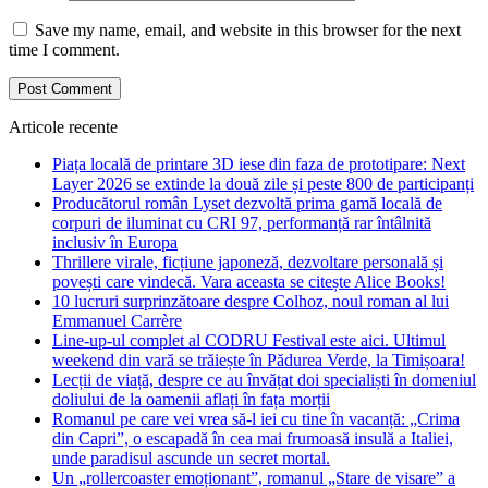
Save my name, email, and website in this browser for the next
time I comment.
Articole recente
Piața locală de printare 3D iese din faza de prototipare: Next
Layer 2026 se extinde la două zile și peste 800 de participanți
Producătorul român Lyset dezvoltă prima gamă locală de
corpuri de iluminat cu CRI 97, performanță rar întâlnită
inclusiv în Europa
Thrillere virale, ficțiune japoneză, dezvoltare personală și
povești care vindecă. Vara aceasta se citește Alice Books!
10 lucruri surprinzătoare despre Colhoz, noul roman al lui
Emmanuel Carrère
Line-up-ul complet al CODRU Festival este aici. Ultimul
weekend din vară se trăiește în Pădurea Verde, la Timișoara!
Lecții de viață, despre ce au învățat doi specialiști în domeniul
doliului de la oamenii aflați în fața morții
Romanul pe care vei vrea să-l iei cu tine în vacanță: „Crima
din Capri”, o escapadă în cea mai frumoasă insulă a Italiei,
unde paradisul ascunde un secret mortal.
Un „rollercoaster emoționant”, romanul „Stare de visare” a