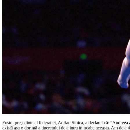
Fostul președinte al federației, Adrian Stoica, a declarat că: ”Andreea 
există așa o dorință a tineretului de a intra în treaba aceasta. Am dej