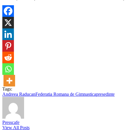
Tags:
Andreea Raducan
Federatia Romana de Gimnastica
presedinte
Presscafe
View All Posts