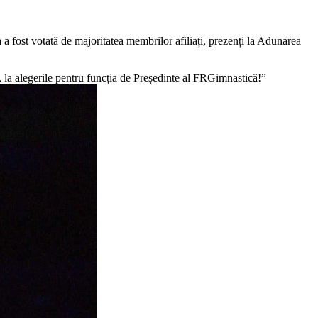
a a fost votată de majoritatea membrilor afiliați, prezenți la Adunarea
a alegerile pentru funcția de Președinte al FRGimnastică!”