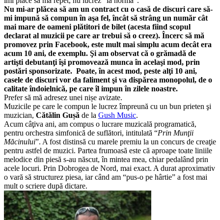
îmi place să mă repet, nu lucrez “la normă”.
Nu mi-ar plăcea să am un contract cu o casă de discuri care să-
mi impună să compun în aşa fel, încât să strâng un număr cât
mai mare de oameni plătitori de bilet (acesta fiind scopul
declarat al muzicii pe care ar trebui să o creez). Încerc să mă
promovez prin Facebook, este mult mai simplu acum decât era
acum 10 ani, de exemplu. Şi am observat că o grămadă de
artişti debutanţi îşi promovează munca în acelaşi mod, prin
postări sponsorizate.
Poate, în acest mod, peste alţi 10 ani,
casele de discuri vor da faliment şi va dispărea monopolul, de o
calitate îndoielnică, pe care îl impun în zilele noastre.
Prefer să mă adresez unei nișe avizate.
Muzicile pe care le compun le lucrez împreună cu un bun prieten şi
muzician,
Cătălin Gușă
de la
Gush Music
.
Acum câţiva ani, am compus o lucrare muzicală programatică,
pentru orchestra simfonică de suflători, intitulată “
Prin Munţii
Măcinului
”. A fost distinsă cu marele premiu la un concurs de creaţie
pentru astfel de muzici. Partea frumoasă este că aproape toate liniile
melodice din piesă s-au născut, în mintea mea, chiar pedalând prin
acele locuri. Prin Dobrogea de Nord, mai exact. A durat aproximativ
o vară să structurez piesa, iar când am “pus-o pe hârtie” a fost mai
mult o scriere după dictare.