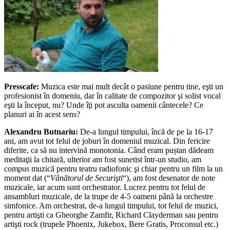
Presscafe:
Muzica este mai mult decât o pasiune pentru tine, eşti un
profesionist în domeniu, dar în calitate de compozitor şi solist vocal
eşti la început, nu? Unde îţi pot asculta oamenii cântecele? Ce
planuri ai în acest sens?
Alexandru Butnariu:
De-a lungul timpului, încă de pe la 16-17
ani, am avut tot felul de joburi în domeniul muzical. Din fericire
diferite, ca să nu intervină monotonia. Când eram puștan dădeam
meditaţii la chitară, ulterior am fost sunetist într-un studio, am
compus muzică pentru teatru radiofonic şi chiar pentru un film la un
moment dat (“
Vânătorul de Securişti
“), am fost desenator de note
muzicale, iar acum sunt orchestrator. Lucrez pentru tot felul de
ansambluri muzicale, de la trupe de 4-5 oameni până la orchestre
simfonice. Am orchestrat, de-a lungul timpului, tot felul de muzici,
pentru artişti ca Gheorghe Zamfir, Richard Clayderman sau pentru
artişti rock (trupele Phoenix, Jukebox, Bere Gratis, Proconsul etc.)