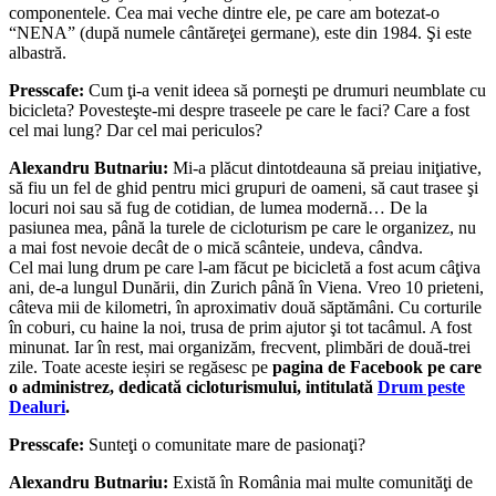
componentele. Cea mai veche dintre ele, pe care am botezat-o
“NENA” (după numele cântăreţei germane), este din 1984. Şi este
albastră.
Presscafe:
Cum ţi-a venit ideea să porneşti pe drumuri neumblate cu
bicicleta? Povesteşte-mi despre traseele pe care le faci? Care a fost
cel mai lung? Dar cel mai periculos?
Alexandru Butnariu:
Mi-a plăcut dintotdeauna să preiau iniţiative,
să fiu un fel de ghid pentru mici grupuri de oameni, să caut trasee şi
locuri noi sau să fug de cotidian, de lumea modernă… De la
pasiunea mea, până la turele de cicloturism pe care le organizez, nu
a mai fost nevoie decât de o mică scânteie, undeva, cândva.
Cel mai lung drum pe care l-am făcut pe bicicletă a fost acum câţiva
ani, de-a lungul Dunării, din Zurich până în Viena. Vreo 10 prieteni,
câteva mii de kilometri, în aproximativ două săptămâni. Cu corturile
în coburi, cu haine la noi, trusa de prim ajutor şi tot tacâmul. A fost
minunat. Iar în rest, mai organizăm, frecvent, plimbări de două-trei
zile. Toate aceste ieșiri se regăsesc pe
pagina de Facebook pe care
o administrez, dedicată cicloturismului, intitulată
Drum peste
Dealuri
.
Presscafe:
Sunteţi o comunitate mare de pasionaţi?
Alexandru Butnariu:
Există în România mai multe comunităţi de