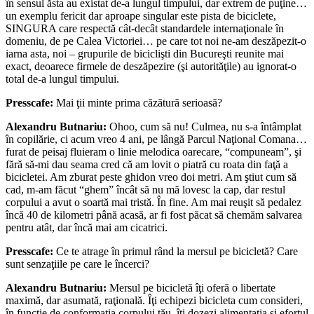
în sensul ăsta au existat de-a lungul timpului, dar extrem de puţine…
un exemplu fericit dar aproape singular este pista de biciclete,
SINGURA care respectă cât-decât standardele internaţionale în
domeniu, de pe Calea Victoriei… pe care tot noi ne-am deszăpezit-o
iarna asta, noi – grupurile de biciclişti din Bucureşti reunite mai
exact, deoarece firmele de deszăpezire (şi autorităţile) au ignorat-o
total de-a lungul timpului.
Presscafe:
Mai ţii minte prima căzătură serioasă?
Alexandru Butnariu:
Ohoo, cum să nu! Culmea, nu s-a întâmplat
în copilărie, ci acum vreo 4 ani, pe lângă Parcul Naţional Comana…
furat de peisaj fluieram o linie melodica oarecare, “compuneam”, şi
fără să-mi dau seama cred că am lovit o piatră cu roata din faţă a
bicicletei. Am zburat peste ghidon vreo doi metri. Am ştiut cum să
cad, m-am făcut “ghem” încât să nu mă lovesc la cap, dar restul
corpului a avut o soartă mai tristă. În fine. Am mai reuşit să pedalez
încă 40 de kilometri până acasă, ar fi fost păcat să chemăm salvarea
pentru atât, dar încă mai am cicatrici.
Presscafe:
Ce te atrage în primul rând la mersul pe bicicletă? Care
sunt senzaţiile pe care le încerci?
Alexandru Butnariu:
Mersul pe bicicletă îţi oferă o libertate
maximă, dar asumată, raţională. Îţi echipezi bicicleta cum consideri,
în funcţie de conformaţia corpului tău, îţi dozezi alimentaţia şi efortul