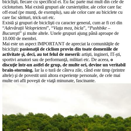
biciclişti, fiecare cu specificul ei. Eu fac parte mai mult din cele de
cicloturism. Mai există grupuri ale cursieriștilor, ale celor care fac
off-road (pe munţi, de exemplu), sau ale celor care au biciclete cu
care fac sărituri, trick-uri etc.
Există şi grupuri de biciclişti cu caracter general, cum ar fi cei din
“
Adevăraţii Veloprieteni
”, “
Viaţa mea, bicla
”, “
Pushbike
–
Bucureşti
” şi multe altele. Unele grupuri ajung până aproape de
10.000 de membri.
Mai este un aspect IMPORTANT de apreciat la comunităţile de
biciclişti:
pasionaţii de ciclism provin din toate domeniile de
activitate şi, deci, au tot felul de meserii:
artişti, ingineri, IT-ști,
sportivi amatori sau de performanţă, militari etc. De aceea,
o
discuţie într-un astfel de grup, de multe ori, devine un veritabil
brain-storming.
Iar la o tură de câteva zile, când este timp (printre
altele) şi de povestit unii altora experienţe personale, de cele mai
multe ori afli poveşti de viaţă minunate, fascinante.