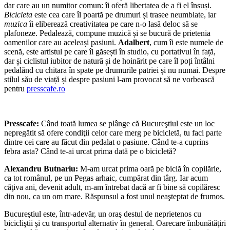
dar care au un numitor comun: îi oferă libertatea de a fi el însuși.
Bicicleta
este cea care îl poartă pe drumuri și trasee neumblate, iar
muzica
îi eliberează creativitatea pe care n-o lasă deloc să se
plafoneze. Pedalează, compune muzică și se bucură de prietenia
oamenilor care au aceleași pasiuni.
Adalbert
, cum îi este numele de
scenă, este artistul pe care îl găsești în studio, cu portativul în față,
dar și ciclistul iubitor de natură și de hoinărit pe care îl poți întâlni
pedalând cu chitara în spate pe drumurile patriei și nu numai. Despre
stilul său de viață și despre pasiuni l-am provocat să ne vorbească
pentru
presscafe.ro
Presscafe:
Când toată lumea se plânge că Bucureştiul este un loc
nepregătit să ofere condiţii celor care merg pe bicicletă, tu faci parte
dintre cei care au făcut din pedalat o pasiune. Când te-a cuprins
febra asta? Când te-ai urcat prima dată pe o bicicletă?
Alexandru Butnariu:
M-am urcat prima oară pe biclă în copilărie,
ca tot românul, pe un Pegas arhaic, cumpărat din târg. Iar acum
câţiva ani, devenit adult, m-am întrebat dacă ar fi bine să copilăresc
din nou, ca un om mare. Răspunsul a fost unul neaşteptat de frumos.
Bucureştiul este, într-adevăr, un oraş destul de neprietenos cu
bicicliştii şi cu transportul alternativ în general. Oarecare îmbunătăţiri