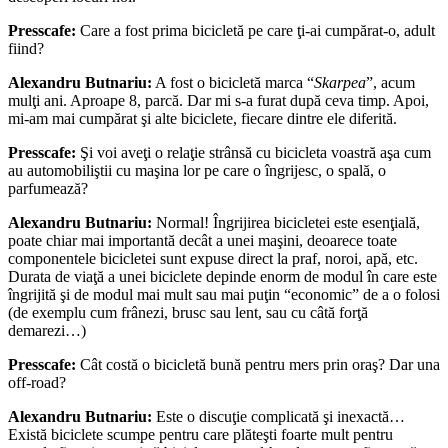
Presscafe:
Care a fost prima bicicletă pe care ţi-ai cumpărat-o, adult
fiind?
Alexandru Butnariu:
A fost o bicicletă marca “
Skarpea
”, acum
mulţi ani. Aproape 8, parcă. Dar mi s-a furat după ceva timp. Apoi,
mi-am mai cumpărat şi alte biciclete, fiecare dintre ele diferită.
Presscafe:
Şi voi aveţi o relaţie strânsă cu bicicleta voastră aşa cum
au automobiliştii cu maşina lor pe care o îngrijesc, o spală, o
parfumează?
Alexandru Butnariu:
Normal! Îngrijirea bicicletei este esenţială,
poate chiar mai importantă decât a unei maşini, deoarece toate
componentele bicicletei sunt expuse direct la praf, noroi, apă, etc.
Durata de viaţă a unei biciclete depinde enorm de modul în care este
îngrijită şi de modul mai mult sau mai puţin “economic” de a o folosi
(de exemplu cum frânezi, brusc sau lent, sau cu câtă forţă
demarezi…)
Presscafe:
Cât costă o bicicletă bună pentru mers prin oraş? Dar una
off-road?
Alexandru Butnariu:
Este o discuţie complicată şi inexactă…
Există biciclete scumpe pentru care plăteşti foarte mult pentru