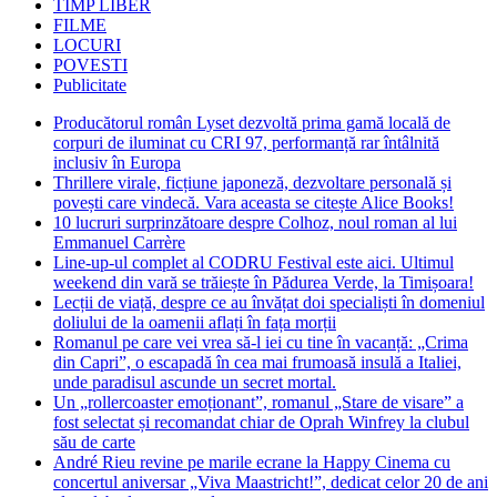
TIMP LIBER
FILME
LOCURI
POVESTI
Publicitate
Producătorul român Lyset dezvoltă prima gamă locală de
corpuri de iluminat cu CRI 97, performanță rar întâlnită
inclusiv în Europa
Thrillere virale, ficțiune japoneză, dezvoltare personală și
povești care vindecă. Vara aceasta se citește Alice Books!
10 lucruri surprinzătoare despre Colhoz, noul roman al lui
Emmanuel Carrère
Line-up-ul complet al CODRU Festival este aici. Ultimul
weekend din vară se trăiește în Pădurea Verde, la Timișoara!
Lecții de viață, despre ce au învățat doi specialiști în domeniul
doliului de la oamenii aflați în fața morții
Romanul pe care vei vrea să-l iei cu tine în vacanță: „Crima
din Capri”, o escapadă în cea mai frumoasă insulă a Italiei,
unde paradisul ascunde un secret mortal.
Un „rollercoaster emoționant”, romanul „Stare de visare” a
fost selectat și recomandat chiar de Oprah Winfrey la clubul
său de carte
André Rieu revine pe marile ecrane la Happy Cinema cu
concertul aniversar „Viva Maastricht!”, dedicat celor 20 de ani