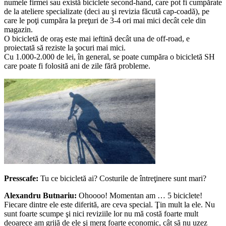
numele firmei sau există biciclete second-hand, care pot fi cumpărate
de la ateliere specializate (deci au şi revizia făcută cap-coadă), pe
care le poţi cumpăra la preţuri de 3-4 ori mai mici decât cele din
magazin.
O bicicletă de oraş este mai ieftină decât una de off-road, e
proiectată să reziste la şocuri mai mici.
Cu 1.000-2.000 de lei, în general, se poate cumpăra o bicicletă SH
care poate fi folosită ani de zile fără probleme.
Presscafe:
Tu ce bicicletă ai? Costurile de întreţinere sunt mari?
Alexandru Butnariu:
Ohoooo! Momentan am … 5 biciclete!
Fiecare dintre ele este diferită, are ceva special. Ţin mult la ele. Nu
sunt foarte scumpe şi nici reviziile lor nu mă costă foarte mult
deoarece am grijă de ele şi merg foarte economic, cât să nu uzez