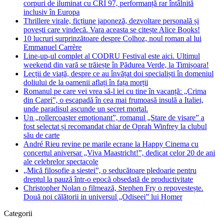
corpuri de iluminat cu CRI 97, performanță rar întâlnită
inclusiv în Europa
Thrillere virale, ficțiune japoneză, dezvoltare personală și
povești care vindecă. Vara aceasta se citește Alice Books!
10 lucruri surprinzătoare despre Colhoz, noul roman al lui
Emmanuel Carrère
Line-up-ul complet al CODRU Festival este aici. Ultimul
weekend din vară se trăiește în Pădurea Verde, la Timișoara!
Lecții de viață, despre ce au învățat doi specialiști în domeniul
doliului de la oamenii aflați în fața morții
Romanul pe care vei vrea să-l iei cu tine în vacanță: „Crima
din Capri”, o escapadă în cea mai frumoasă insulă a Italiei,
unde paradisul ascunde un secret mortal.
Un „rollercoaster emoționant”, romanul „Stare de visare” a
fost selectat și recomandat chiar de Oprah Winfrey la clubul
său de carte
André Rieu revine pe marile ecrane la Happy Cinema cu
concertul aniversar „Viva Maastricht!”, dedicat celor 20 de ani
ale celebrelor spectacole
„Mică filosofie a siestei”, o seducătoare pledoarie pentru
dreptul la pauză într-o epocă obsedată de productivitate
Christopher Nolan o filmează, Stephen Fry o repovestește.
Două noi călătorii in universul „Odiseei” lui Homer
Categorii