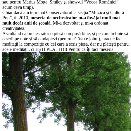
sau pentru Marius Moga, Smiley şi show-ul “Vocea României”,
acum ceva timp).
Chiar dacă am terminat Conservatorul la secţia “Muzica şi Cultură
Pop”, în 2010,
meseria de orchestrator m-a învăţat mult mai
mult decât anii de şcoală.
Mi-a dezvoltat şi mi-a ordonat
creativitatea.
Ascultând ca orchestrator o piesă compusă bine, şi pe care trebuie să
o scrii pe note şi să o adaptezi (pentru că ăsta e jobul), practic faci
meditaţii la compoziţie cu cel care a scris piesa, dar nu plăteşti pentru
acele meditaţii, ci EŞTI PLĂTIT!!! Pentru că îţi faci meseria.