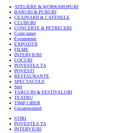
ATELIERE & WORKSHOPURI
BARURI & PUBURI
CEAINARII & CAFENELE
CLUBURI
CONCERTE & PETRECERI
Copii super
Evenimente
EXPOZITII
FILME
INTERVIURI
LOCURI
POVESTEA TA
POVESTI
RESTAURANTE
SPECTACOLE
Stiri
TARGURI & FESTIVALURI
TEATRU
TIMP LIBER
Uncategorized
STIRI
POVESTEA TA
INTERVIURI