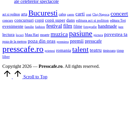
ale celebrelor spectacole
Bucuresti
concert
carti
arta
act si politon
cafea
canto
ceai
Cluj-Napoca
concursuri
copii
copii super
dans
concurs
editura act si politon
editura Trei
festival
film
evenimente
handmade
filme
familie
fashion
fotografie
jazz
pasiune
muzica
povestea ta
lectura
Mata Hari
moarte
locuri
pictura
premii
poza din oras
presscafe
poza de la metrou
premiera
presscafe.ro
talent
teatru
romania
timisoara
timp
prieteni
liber
Copyright 2026 —
Presscafe.ro
. All rights reserved.
Scroll to Top