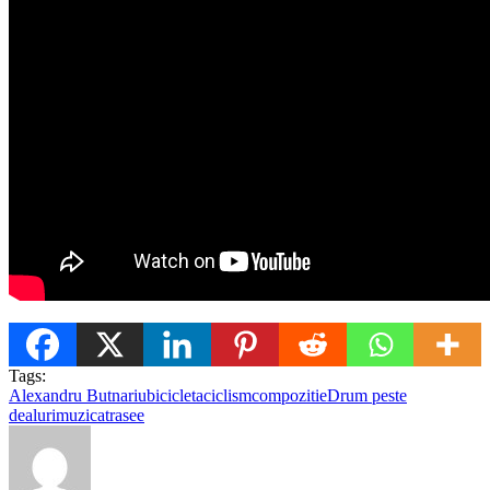
Tags:
Alexandru Butnariu
bicicleta
ciclism
compozitie
Drum peste
dealuri
muzica
trasee