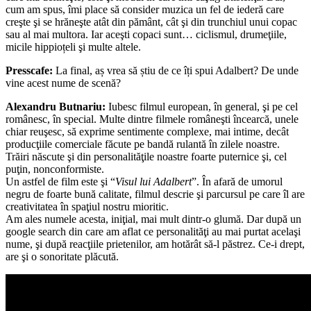
cum am spus, îmi place să consider muzica un fel de iederă care
creşte şi se hrăneşte atât din pământ, cât şi din trunchiul unui copac
sau al mai multora. Iar aceşti copaci sunt… ciclismul, drumeţiile,
micile hippioțeli şi multe altele.
Presscafe:
La final, aș vrea să știu de ce îți spui Adalbert? De unde
vine acest nume de scenă?
Alexandru Butnariu:
Iubesc filmul european, în general, şi pe cel
românesc, în special. Multe dintre filmele româneşti încearcă, unele
chiar reuşesc, să exprime sentimente complexe, mai intime, decât
producţiile comerciale făcute pe bandă rulantă în zilele noastre.
Trăiri născute şi din personalităţile noastre foarte puternice şi, cel
puţin, nonconformiste.
Un astfel de film este şi “
Visul lui Adalbert
”. În afară de umorul
negru de foarte bună calitate, filmul descrie şi parcursul pe care îl are
creativitatea în spaţiul nostru mioritic.
Am ales numele acesta, iniţial, mai mult dintr-o glumă. Dar după un
google search din care am aflat ce personalităţi au mai purtat acelaşi
nume, şi după reacţiile prietenilor, am hotărât să-l păstrez. Ce-i drept,
are şi o sonoritate plăcută.