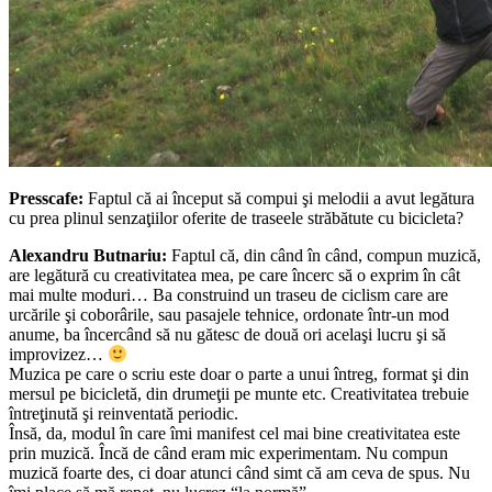
Presscafe:
Faptul că ai început să compui şi melodii a avut legătura
cu prea plinul senzaţiilor oferite de traseele străbătute cu bicicleta?
Alexandru Butnariu:
Faptul că, din când în când, compun muzică,
are legătură cu creativitatea mea, pe care încerc să o exprim în cât
mai multe moduri… Ba construind un traseu de ciclism care are
urcările şi coborârile, sau pasajele tehnice, ordonate într-un mod
anume, ba încercând să nu gătesc de două ori acelaşi lucru şi să
improvizez…
Muzica pe care o scriu este doar o parte a unui întreg, format şi din
mersul pe bicicletă, din drumeţii pe munte etc. Creativitatea trebuie
întreţinută şi reinventată periodic.
Însă, da, modul în care îmi manifest cel mai bine creativitatea este
prin muzică. Încă de când eram mic experimentam. Nu compun
muzică foarte des, ci doar atunci când simt că am ceva de spus. Nu