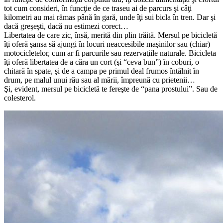
tot cum consideri, în funcţie de ce traseu ai de parcurs şi câţi
kilometri au mai rămas până în gară, unde îţi sui bicla în tren. Dar şi
dacă greşeşti, dacă nu estimezi corect…
Libertatea de care zic, însă, merită din plin trăită. Mersul pe bicicletă
îţi oferă şansa să ajungi în locuri neaccesibile maşinilor sau (chiar)
motocicletelor, cum ar fi parcurile sau rezervaţiile naturale. Bicicleta
îţi oferă libertatea de a căra un cort (şi “ceva bun”) în coburi, o
chitară în spate, şi de a campa pe primul deal frumos întâlnit în
drum, pe malul unui rău sau al mării, împreună cu prietenii…
Şi, evident, mersul pe bicicletă te fereşte de “pana prostului”. Sau de
colesterol.