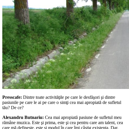
Presscafe:
Dintre toate activităţile pe care le desfăşori şi dintre
pasiunile pe care le ai pe care o simţi cea mai apropiată de sufletul
tău? De ce?
Alexandru Butnariu:
Cea mai apropiată pasiune de sufletul meu
rămâne muzica. Este şi prima, este şi cea pentru care am talent, cea
care mă defineşte, este şi modul în care îmi câştig existenţa. Dar,