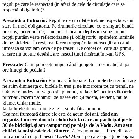
reguli pe care le respectaţi (în afară de cele de circulaţie care se
respectă obligatoriu)?
Alexandru Butnariu:
Regulile de circulaţie trebuie respectate, din
start, în mod obligatoriu. Pe drumurile circulate, cu o singură bandă
pe sens, mergem în “şir indian”. Dacă ne deplasăm şi pe timpul
nopţii purtăm veste reflectorizante şi, obligatoriu, aprindem luminile
de pe biciclete. În rest, mai facem regrupări la intersecţii sau când
urmează să vizităm ceva de pe traseu. De obicei cel care stă primul,
şi care nu trebuie depăşit, are traseul turei încărcat într-un GPS.
Presscafe:
Cum petreceţi timpul când ajungeţi la destinaţie, după
ore întregi de pedalat?
Alexandru Butnariu:
Frumoasă întrebare! La turele de o zi, în care
ne suim dimineaţa cu biclele în tren şi ne întoarcem tot cu trenul, ne
strângem undeva în vagon şi “punem ţara la cale” pentru viitoarele
plimbări, facem “schimb” de trasee etc. Şi facem, evident, multe
glume. Chiar multe.
Iar la turele de mai multe zile… sunt atâtea amintiri…
Cea mai frumoasă dintre ele este de acum doi ani, când
am
organizat un eveniment cicloturistic la care au participat peste
30 de biciclişti, şi am campat toţi pe plaja de la Vadu.
Am avut
chitări la noi şi caiete de cântece.
A fost minunat… Poze din acea
tură apar şi în clipul piesei “
Cortul Meu
”, pe care o găsiți pe pagina