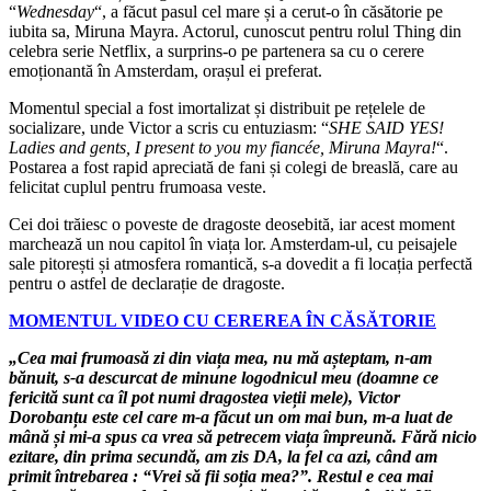
“
Wednesday
“, a făcut pasul cel mare și a cerut-o în căsătorie pe
iubita sa, Miruna Mayra. Actorul, cunoscut pentru rolul Thing din
celebra serie Netflix, a surprins-o pe partenera sa cu o cerere
emoționantă în Amsterdam, orașul ei preferat.
Momentul special a fost imortalizat și distribuit pe rețelele de
socializare, unde Victor a scris cu entuziasm: “
SHE SAID YES!
Ladies and gents, I present to you my fiancée, Miruna Mayra!
“.
Postarea a fost rapid apreciată de fani și colegi de breaslă, care au
felicitat cuplul pentru frumoasa veste.
Cei doi trăiesc o poveste de dragoste deosebită, iar acest moment
marchează un nou capitol în viața lor. Amsterdam-ul, cu peisajele
sale pitorești și atmosfera romantică, s-a dovedit a fi locația perfectă
pentru o astfel de declarație de dragoste.
MOMENTUL VIDEO CU CEREREA ÎN CĂSĂTORIE
„Cea mai frumoasă zi din viața mea, nu mă așteptam, n-am
bănuit, s-a descurcat de minune logodnicul meu (doamne ce
fericită sunt ca îl pot numi dragostea vieții mele), Victor
Dorobanțu este cel care m-a făcut un om mai bun, m-a luat de
mână și mi-a spus ca vrea să petrecem viața împreună. Fără nicio
ezitare, din prima secundă, am zis DA, la fel ca azi, când am
primit întrebarea : “Vrei să fii soția mea?”. Restul e cea mai