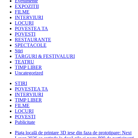
Evenimente
EXPOZITII
FILME
INTERVIURI
LOCURI
POVESTEA TA
POVESTI
RESTAURANTE
SPECTACOLE
Stiri
TARGURI & FESTIVALURI
TEATRU
TIMP LIBER
Uncategorized
STIRI
POVESTEA TA
INTERVIURI
TIMP LIBER
FILME
LOCURI
POVESTI
Publicitate
Piața locală de printare 3D iese din faza de prototipare: Next