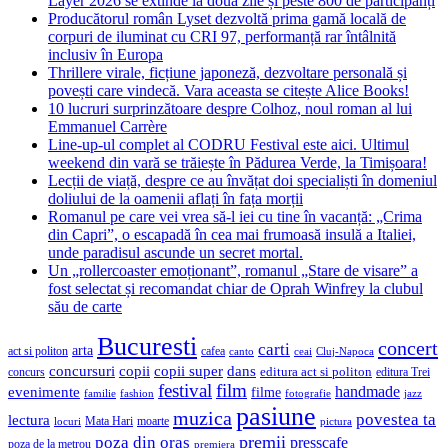
Layer 2026 se extinde la două zile și peste 800 de participanți
Producătorul român Lyset dezvoltă prima gamă locală de
corpuri de iluminat cu CRI 97, performanță rar întâlnită
inclusiv în Europa
Thrillere virale, ficțiune japoneză, dezvoltare personală și
povești care vindecă. Vara aceasta se citește Alice Books!
10 lucruri surprinzătoare despre Colhoz, noul roman al lui
Emmanuel Carrère
Line-up-ul complet al CODRU Festival este aici. Ultimul
weekend din vară se trăiește în Pădurea Verde, la Timișoara!
Lecții de viață, despre ce au învățat doi specialiști în domeniul
doliului de la oamenii aflați în fața morții
Romanul pe care vei vrea să-l iei cu tine în vacanță: „Crima
din Capri”, o escapadă în cea mai frumoasă insulă a Italiei,
unde paradisul ascunde un secret mortal.
Un „rollercoaster emoționant”, romanul „Stare de visare” a
fost selectat și recomandat chiar de Oprah Winfrey la clubul
său de carte
Bucuresti
concert
carti
arta
act si politon
cafea
canto
ceai
Cluj-Napoca
concursuri
copii
copii super
dans
concurs
editura act si politon
editura Trei
festival
film
evenimente
handmade
filme
familie
fashion
fotografie
jazz
pasiune
muzica
povestea ta
lectura
Mata Hari
moarte
locuri
pictura
premii
poza din oras
presscafe
poza de la metrou
premiera