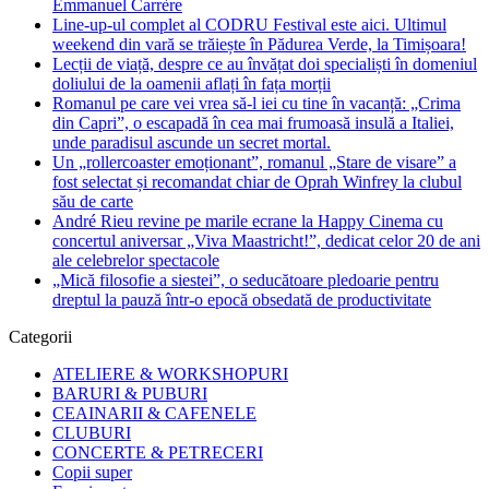
Emmanuel Carrère
Line-up-ul complet al CODRU Festival este aici. Ultimul
weekend din vară se trăiește în Pădurea Verde, la Timișoara!
Lecții de viață, despre ce au învățat doi specialiști în domeniul
doliului de la oamenii aflați în fața morții
Romanul pe care vei vrea să-l iei cu tine în vacanță: „Crima
din Capri”, o escapadă în cea mai frumoasă insulă a Italiei,
unde paradisul ascunde un secret mortal.
Un „rollercoaster emoționant”, romanul „Stare de visare” a
fost selectat și recomandat chiar de Oprah Winfrey la clubul
său de carte
André Rieu revine pe marile ecrane la Happy Cinema cu
concertul aniversar „Viva Maastricht!”, dedicat celor 20 de ani
ale celebrelor spectacole
„Mică filosofie a siestei”, o seducătoare pledoarie pentru
dreptul la pauză într-o epocă obsedată de productivitate
Categorii
ATELIERE & WORKSHOPURI
BARURI & PUBURI
CEAINARII & CAFENELE
CLUBURI
CONCERTE & PETRECERI
Copii super