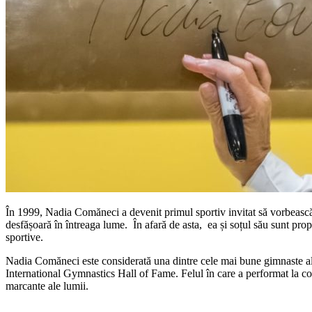
În 1999, Nadia Comăneci a devenit primul sportiv invitat să vorbească 
desfășoară în întreaga lume. În afară de asta, ea și soțul său sunt pr
sportive.
Nadia Comăneci este considerată una dintre cele mai bune gimnaste ale
International Gymnastics Hall of Fame. Felul în care a performat la comp
marcante ale lumii.