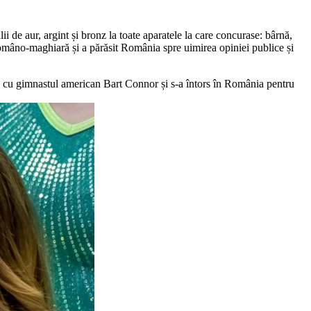
 de aur, argint și bronz la toate aparatele la care concurase: bârnă,
româno-maghiară și a părăsit România spre uimirea opiniei publice și
994 cu gimnastul american Bart Connor și s-a întors în România pentru