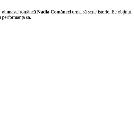
iu, gimnasta româncă
Nadia Comăneci
urma să scrie istorie. Ea obținut
cu performanța sa.