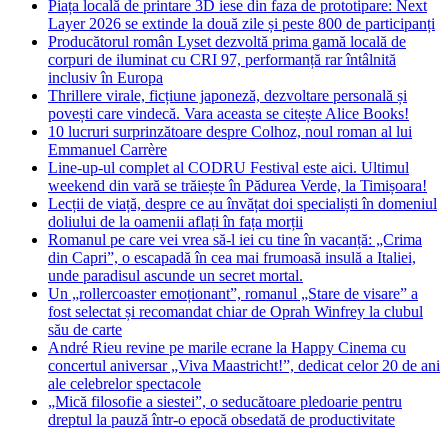
Piața locală de printare 3D iese din faza de prototipare: Next
Layer 2026 se extinde la două zile și peste 800 de participanți
Producătorul român Lyset dezvoltă prima gamă locală de
corpuri de iluminat cu CRI 97, performanță rar întâlnită
inclusiv în Europa
Thrillere virale, ficțiune japoneză, dezvoltare personală și
povești care vindecă. Vara aceasta se citește Alice Books!
10 lucruri surprinzătoare despre Colhoz, noul roman al lui
Emmanuel Carrère
Line-up-ul complet al CODRU Festival este aici. Ultimul
weekend din vară se trăiește în Pădurea Verde, la Timișoara!
Lecții de viață, despre ce au învățat doi specialiști în domeniul
doliului de la oamenii aflați în fața morții
Romanul pe care vei vrea să-l iei cu tine în vacanță: „Crima
din Capri”, o escapadă în cea mai frumoasă insulă a Italiei,
unde paradisul ascunde un secret mortal.
Un „rollercoaster emoționant”, romanul „Stare de visare” a
fost selectat și recomandat chiar de Oprah Winfrey la clubul
său de carte
André Rieu revine pe marile ecrane la Happy Cinema cu
concertul aniversar „Viva Maastricht!”, dedicat celor 20 de ani
ale celebrelor spectacole
„Mică filosofie a siestei”, o seducătoare pledoarie pentru
dreptul la pauză într-o epocă obsedată de productivitate