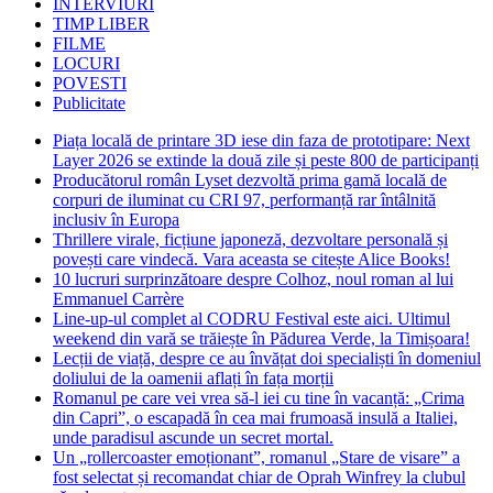
INTERVIURI
TIMP LIBER
FILME
LOCURI
POVESTI
Publicitate
Piața locală de printare 3D iese din faza de prototipare: Next
Layer 2026 se extinde la două zile și peste 800 de participanți
Producătorul român Lyset dezvoltă prima gamă locală de
corpuri de iluminat cu CRI 97, performanță rar întâlnită
inclusiv în Europa
Thrillere virale, ficțiune japoneză, dezvoltare personală și
povești care vindecă. Vara aceasta se citește Alice Books!
10 lucruri surprinzătoare despre Colhoz, noul roman al lui
Emmanuel Carrère
Line-up-ul complet al CODRU Festival este aici. Ultimul
weekend din vară se trăiește în Pădurea Verde, la Timișoara!
Lecții de viață, despre ce au învățat doi specialiști în domeniul
doliului de la oamenii aflați în fața morții
Romanul pe care vei vrea să-l iei cu tine în vacanță: „Crima
din Capri”, o escapadă în cea mai frumoasă insulă a Italiei,
unde paradisul ascunde un secret mortal.
Un „rollercoaster emoționant”, romanul „Stare de visare” a
fost selectat și recomandat chiar de Oprah Winfrey la clubul