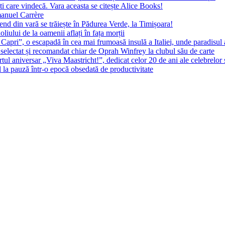
ști care vindecă. Vara aceasta se citește Alice Books!
manuel Carrère
d din vară se trăiește în Pădurea Verde, la Timișoara!
oliului de la oamenii aflați în fața morții
 Capri”, o escapadă în cea mai frumoasă insulă a Italiei, unde paradisul
 selectat și recomandat chiar de Oprah Winfrey la clubul său de carte
l aniversar „Viva Maastricht!”, dedicat celor 20 de ani ale celebrelor 
l la pauză într-o epocă obsedată de productivitate