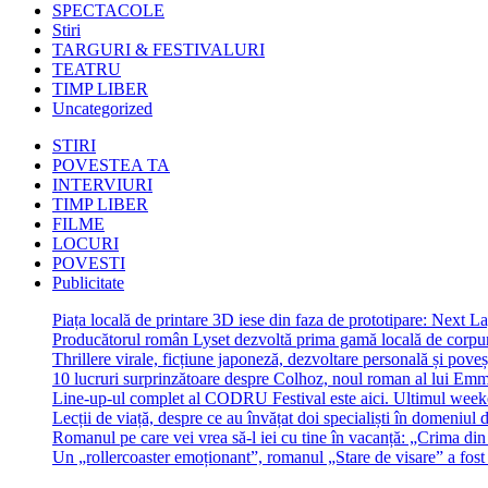
SPECTACOLE
Stiri
TARGURI & FESTIVALURI
TEATRU
TIMP LIBER
Uncategorized
STIRI
POVESTEA TA
INTERVIURI
TIMP LIBER
FILME
LOCURI
POVESTI
Publicitate
Piața locală de printare 3D iese din faza de prototipare: Next La
Producătorul român Lyset dezvoltă prima gamă locală de corpuri
Thrillere virale, ficțiune japoneză, dezvoltare personală și pove
10 lucruri surprinzătoare despre Colhoz, noul roman al lui Em
Line-up-ul complet al CODRU Festival este aici. Ultimul weeken
Lecții de viață, despre ce au învățat doi specialiști în domeniul d
Romanul pe care vei vrea să-l iei cu tine în vacanță: „Crima din
Un „rollercoaster emoționant”, romanul „Stare de visare” a fost