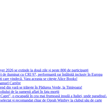
yer 2026 se extinde la două zile și peste 800 de participanți
 de iluminat cu CRI 97, performanță rar întâlnită inclusiv în Europa
ști care vindecă. Vara aceasta se citește Alice Books!
manuel Carrère
d din vară se trăiește în Pădurea Verde, la Timișoara!
oliului de la oamenii aflați în fața morții
 Capri”, o escapadă în cea mai frumoasă insulă a Italiei, unde paradisul
 selectat și recomandat chiar de Oprah Winfrey la clubul său de carte