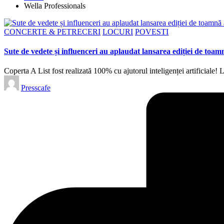
Wella Professionals
Posted
CONCERTE & PETRECERI
LOCURI
POVESTI
in
Sute de vedete și influenceri au aplaudat lansarea ediției de toa
Coperta A List fost realizată 100% cu ajutorul inteligenței artificial
Posted
Presscafe
by