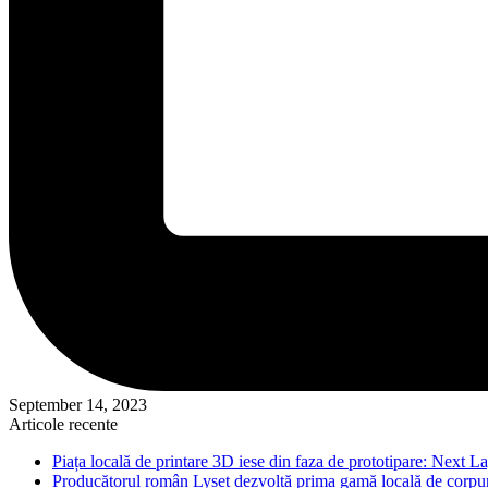
September 14, 2023
Articole recente
Piața locală de printare 3D iese din faza de prototipare: Next La
Producătorul român Lyset dezvoltă prima gamă locală de corpuri