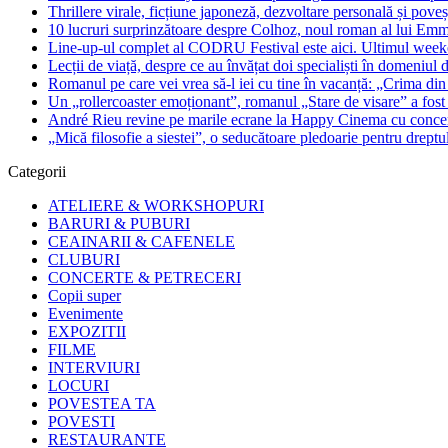
Thrillere virale, ficțiune japoneză, dezvoltare personală și pove
10 lucruri surprinzătoare despre Colhoz, noul roman al lui Em
Line-up-ul complet al CODRU Festival este aici. Ultimul weeken
Lecții de viață, despre ce au învățat doi specialiști în domeniul d
Romanul pe care vei vrea să-l iei cu tine în vacanță: „Crima din
Un „rollercoaster emoționant”, romanul „Stare de visare” a fost
André Rieu revine pe marile ecrane la Happy Cinema cu concertu
„Mică filosofie a siestei”, o seducătoare pledoarie pentru dreptu
Categorii
ATELIERE & WORKSHOPURI
BARURI & PUBURI
CEAINARII & CAFENELE
CLUBURI
CONCERTE & PETRECERI
Copii super
Evenimente
EXPOZITII
FILME
INTERVIURI
LOCURI
POVESTEA TA
POVESTI
RESTAURANTE