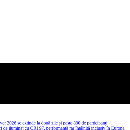
yer 2026 se extinde la două zile și peste 800 de participanți
 de iluminat cu CRI 97, performanță rar întâlnită inclusiv în Europa