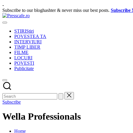
Skip
-
to
Subscribe to our bloghashter & never miss our best posts.
Subscribe
content
Presscafe.ro
Cafeneau
experientelor
STIRI
Stiri
urbane
POVESTEA TA
INTERVIURI
TIMP LIBER
FILME
LOCURI
POVESTI
Publicitate
Subscribe
Wella Professionals
Home