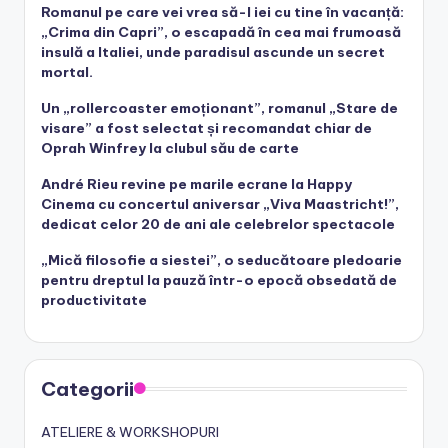
Romanul pe care vei vrea să-l iei cu tine în vacanță:
„Crima din Capri”, o escapadă în cea mai frumoasă
insulă a Italiei, unde paradisul ascunde un secret
mortal.
Un „rollercoaster emoționant”, romanul „Stare de
visare” a fost selectat și recomandat chiar de
Oprah Winfrey la clubul său de carte
André Rieu revine pe marile ecrane la Happy
Cinema cu concertul aniversar „Viva Maastricht!”,
dedicat celor 20 de ani ale celebrelor spectacole
„Mică filosofie a siestei”, o seducătoare pledoarie
pentru dreptul la pauză într-o epocă obsedată de
productivitate
Categorii
ATELIERE & WORKSHOPURI