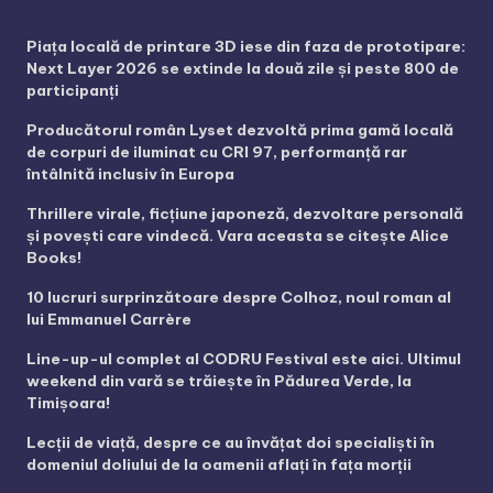
Piața locală de printare 3D iese din faza de prototipare:
Next Layer 2026 se extinde la două zile și peste 800 de
participanți
Producătorul român Lyset dezvoltă prima gamă locală
de corpuri de iluminat cu CRI 97, performanță rar
întâlnită inclusiv în Europa
Thrillere virale, ficțiune japoneză, dezvoltare personală
și povești care vindecă. Vara aceasta se citește Alice
Books!
10 lucruri surprinzătoare despre Colhoz, noul roman al
lui Emmanuel Carrère
Line-up-ul complet al CODRU Festival este aici. Ultimul
weekend din vară se trăiește în Pădurea Verde, la
Timișoara!
Lecții de viață, despre ce au învățat doi specialiști în
domeniul doliului de la oamenii aflați în fața morții