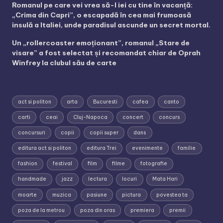
Romanul pe care vei vrea să-l iei cu tine în vacanță:
„Crima din Capri”, o escapadă în cea mai frumoasă
insulă a Italiei, unde paradisul ascunde un secret mortal.
Un „rollercoaster emoționant”, romanul „Stare de
visare” a fost selectat și recomandat chiar de Oprah
Winfrey la clubul său de carte
act si politon
arta
Bucuresti
cafea
canto
carti
ceai
Cluj-Napoca
concert
concurs
concursuri
copii
copii super
dans
editura act si politon
editura Trei
evenimente
familie
fashion
festival
film
filme
fotografie
handmade
jazz
lectura
locuri
Mata Hari
moarte
muzica
pasiune
pictura
povestea ta
poza de la metrou
poza din oras
premiera
premii