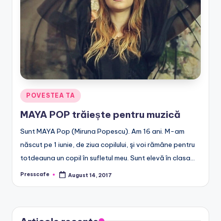
e
.
r
o
Posted
POVESTEA TA
in
MAYA POP trăiește pentru muzică
Sunt MAYA Pop (Miruna Popescu). Am 16 ani. M-am
născut pe 1 iunie, de ziua copilului, şi voi rămâne pentru
totdeauna un copil în sufletul meu. Sunt elevă în clasa…
Presscafe
August 14, 2017
Posted
by