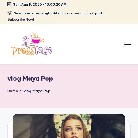
Sun, Aug 9, 2026
-
10:00:20 AM
Skip
Subscribe to our bloghashter & never miss our best posts.
Subscribe Now!
to
content
P
Cafeneau
r
experientelor
vlog Maya Pop
urbane
e
s
Home
vlog Maya Pop
s
c
a
f