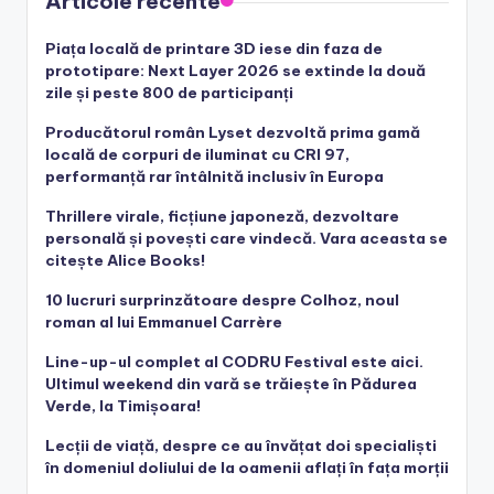
Articole recente
Piața locală de printare 3D iese din faza de
prototipare: Next Layer 2026 se extinde la două
zile și peste 800 de participanți
Producătorul român Lyset dezvoltă prima gamă
locală de corpuri de iluminat cu CRI 97,
performanță rar întâlnită inclusiv în Europa
Thrillere virale, ficțiune japoneză, dezvoltare
personală și povești care vindecă. Vara aceasta se
citește Alice Books!
10 lucruri surprinzătoare despre Colhoz, noul
roman al lui Emmanuel Carrère
Line-up-ul complet al CODRU Festival este aici.
Ultimul weekend din vară se trăiește în Pădurea
Verde, la Timișoara!
Lecții de viață, despre ce au învățat doi specialiști
în domeniul doliului de la oamenii aflați în fața morții