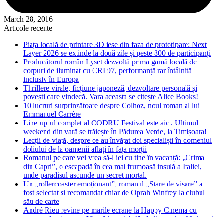
March 28, 2016
Articole recente
Piața locală de printare 3D iese din faza de prototipare: Next
Layer 2026 se extinde la două zile și peste 800 de participanți
Producătorul român Lyset dezvoltă prima gamă locală de
corpuri de iluminat cu CRI 97, performanță rar întâlnită
inclusiv în Europa
Thrillere virale, ficțiune japoneză, dezvoltare personală și
povești care vindecă. Vara aceasta se citește Alice Books!
10 lucruri surprinzătoare despre Colhoz, noul roman al lui
Emmanuel Carrère
Line-up-ul complet al CODRU Festival este aici. Ultimul
weekend din vară se trăiește în Pădurea Verde, la Timișoara!
Lecții de viață, despre ce au învățat doi specialiști în domeniul
doliului de la oamenii aflați în fața morții
Romanul pe care vei vrea să-l iei cu tine în vacanță: „Crima
din Capri”, o escapadă în cea mai frumoasă insulă a Italiei,
unde paradisul ascunde un secret mortal.
Un „rollercoaster emoționant”, romanul „Stare de visare” a
fost selectat și recomandat chiar de Oprah Winfrey la clubul
său de carte
André Rieu revine pe marile ecrane la Happy Cinema cu