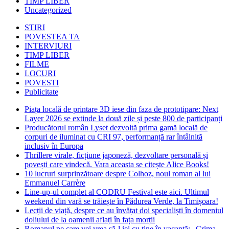
TIMP LIBER
Uncategorized
STIRI
POVESTEA TA
INTERVIURI
TIMP LIBER
FILME
LOCURI
POVESTI
Publicitate
Piața locală de printare 3D iese din faza de prototipare: Next
Layer 2026 se extinde la două zile și peste 800 de participanți
Producătorul român Lyset dezvoltă prima gamă locală de
corpuri de iluminat cu CRI 97, performanță rar întâlnită
inclusiv în Europa
Thrillere virale, ficțiune japoneză, dezvoltare personală și
povești care vindecă. Vara aceasta se citește Alice Books!
10 lucruri surprinzătoare despre Colhoz, noul roman al lui
Emmanuel Carrère
Line-up-ul complet al CODRU Festival este aici. Ultimul
weekend din vară se trăiește în Pădurea Verde, la Timișoara!
Lecții de viață, despre ce au învățat doi specialiști în domeniul
doliului de la oamenii aflați în fața morții
Romanul pe care vei vrea să-l iei cu tine în vacanță: „Crima