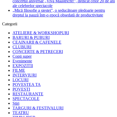
concertul aniversar „Viva Maastricht!”, dedicat celor 20 de ani
ale celebrelor spectacole
„Mică filosofie a siestei”, o seducătoare pledoarie pentru
dreptul la pauză într-o epocă obsedată de productivitate
Categorii
ATELIERE & WORKSHOPURI
BARURI & PUBURI
CEAINARII & CAFENELE
CLUBURI
CONCERTE & PETRECERI
Copii super
Evenimente
EXPOZITII
FILME
INTERVIURI
LOCURI
POVESTEA TA
POVESTI
RESTAURANTE
SPECTACOLE
Stiri
TARGURI & FESTIVALURI
TEATRU