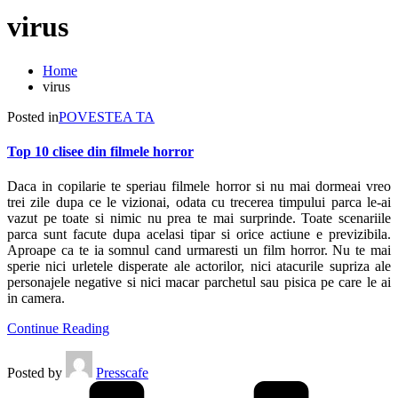
virus
Home
virus
Posted in
POVESTEA TA
Top 10 clisee din filmele horror
Daca in copilarie te speriau filmele horror si nu mai dormeai vreo
trei zile dupa ce le vizionai, odata cu trecerea timpului parca le-ai
vazut pe toate si nimic nu prea te mai surprinde. Toate scenariile
parca sunt facute dupa acelasi tipar si orice actiune e previzibila.
Aproape ca te ia somnul cand urmaresti un film horror. Nu te mai
sperie nici urletele disperate ale actorilor, nici atacurile supriza ale
personajele negative si nici macar parchetul sau pisica pe care le ai
in camera.
Continue Reading
Posted by
Presscafe