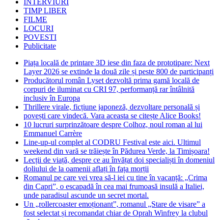
INTERVIURI
TIMP LIBER
FILME
LOCURI
POVESTI
Publicitate
Piața locală de printare 3D iese din faza de prototipare: Next
Layer 2026 se extinde la două zile și peste 800 de participanți
Producătorul român Lyset dezvoltă prima gamă locală de
corpuri de iluminat cu CRI 97, performanță rar întâlnită
inclusiv în Europa
Thrillere virale, ficțiune japoneză, dezvoltare personală și
povești care vindecă. Vara aceasta se citește Alice Books!
10 lucruri surprinzătoare despre Colhoz, noul roman al lui
Emmanuel Carrère
Line-up-ul complet al CODRU Festival este aici. Ultimul
weekend din vară se trăiește în Pădurea Verde, la Timișoara!
Lecții de viață, despre ce au învățat doi specialiști în domeniul
doliului de la oamenii aflați în fața morții
Romanul pe care vei vrea să-l iei cu tine în vacanță: „Crima
din Capri”, o escapadă în cea mai frumoasă insulă a Italiei,
unde paradisul ascunde un secret mortal.
Un „rollercoaster emoționant”, romanul „Stare de visare” a
fost selectat și recomandat chiar de Oprah Winfrey la clubul