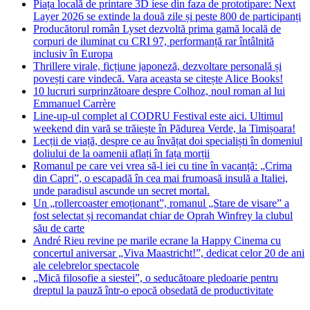
Piața locală de printare 3D iese din faza de prototipare: Next
Layer 2026 se extinde la două zile și peste 800 de participanți
Producătorul român Lyset dezvoltă prima gamă locală de
corpuri de iluminat cu CRI 97, performanță rar întâlnită
inclusiv în Europa
Thrillere virale, ficțiune japoneză, dezvoltare personală și
povești care vindecă. Vara aceasta se citește Alice Books!
10 lucruri surprinzătoare despre Colhoz, noul roman al lui
Emmanuel Carrère
Line-up-ul complet al CODRU Festival este aici. Ultimul
weekend din vară se trăiește în Pădurea Verde, la Timișoara!
Lecții de viață, despre ce au învățat doi specialiști în domeniul
doliului de la oamenii aflați în fața morții
Romanul pe care vei vrea să-l iei cu tine în vacanță: „Crima
din Capri”, o escapadă în cea mai frumoasă insulă a Italiei,
unde paradisul ascunde un secret mortal.
Un „rollercoaster emoționant”, romanul „Stare de visare” a
fost selectat și recomandat chiar de Oprah Winfrey la clubul
său de carte
André Rieu revine pe marile ecrane la Happy Cinema cu
concertul aniversar „Viva Maastricht!”, dedicat celor 20 de ani
ale celebrelor spectacole
„Mică filosofie a siestei”, o seducătoare pledoarie pentru
dreptul la pauză într-o epocă obsedată de productivitate