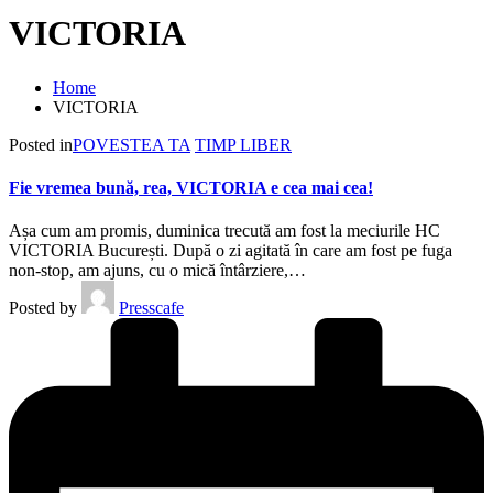
VICTORIA
Home
VICTORIA
Posted in
POVESTEA TA
TIMP LIBER
Fie vremea bună, rea, VICTORIA e cea mai cea!
Așa cum am promis, duminica trecută am fost la meciurile HC
VICTORIA București. După o zi agitată în care am fost pe fuga
non-stop, am ajuns, cu o mică întârziere,…
Posted by
Presscafe