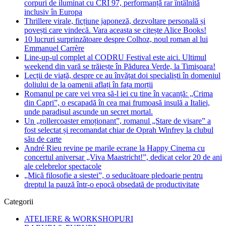
corpuri de iluminat cu CRI 97, performanță rar întâlnită
inclusiv în Europa
Thrillere virale, ficțiune japoneză, dezvoltare personală și
povești care vindecă. Vara aceasta se citește Alice Books!
10 lucruri surprinzătoare despre Colhoz, noul roman al lui
Emmanuel Carrère
Line-up-ul complet al CODRU Festival este aici. Ultimul
weekend din vară se trăiește în Pădurea Verde, la Timișoara!
Lecții de viață, despre ce au învățat doi specialiști în domeniul
doliului de la oamenii aflați în fața morții
Romanul pe care vei vrea să-l iei cu tine în vacanță: „Crima
din Capri”, o escapadă în cea mai frumoasă insulă a Italiei,
unde paradisul ascunde un secret mortal.
Un „rollercoaster emoționant”, romanul „Stare de visare” a
fost selectat și recomandat chiar de Oprah Winfrey la clubul
său de carte
André Rieu revine pe marile ecrane la Happy Cinema cu
concertul aniversar „Viva Maastricht!”, dedicat celor 20 de ani
ale celebrelor spectacole
„Mică filosofie a siestei”, o seducătoare pledoarie pentru
dreptul la pauză într-o epocă obsedată de productivitate
Categorii
ATELIERE & WORKSHOPURI