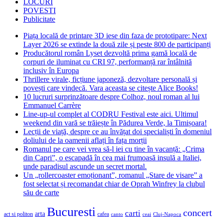
LOCURI
POVESTI
Publicitate
Piața locală de printare 3D iese din faza de prototipare: Next
Layer 2026 se extinde la două zile și peste 800 de participanți
Producătorul român Lyset dezvoltă prima gamă locală de
corpuri de iluminat cu CRI 97, performanță rar întâlnită
inclusiv în Europa
Thrillere virale, ficțiune japoneză, dezvoltare personală și
povești care vindecă. Vara aceasta se citește Alice Books!
10 lucruri surprinzătoare despre Colhoz, noul roman al lui
Emmanuel Carrère
Line-up-ul complet al CODRU Festival este aici. Ultimul
weekend din vară se trăiește în Pădurea Verde, la Timișoara!
Lecții de viață, despre ce au învățat doi specialiști în domeniul
doliului de la oamenii aflați în fața morții
Romanul pe care vei vrea să-l iei cu tine în vacanță: „Crima
din Capri”, o escapadă în cea mai frumoasă insulă a Italiei,
unde paradisul ascunde un secret mortal.
Un „rollercoaster emoționant”, romanul „Stare de visare” a
fost selectat și recomandat chiar de Oprah Winfrey la clubul
său de carte
Bucuresti
concert
carti
arta
act si politon
cafea
canto
ceai
Cluj-Napoca