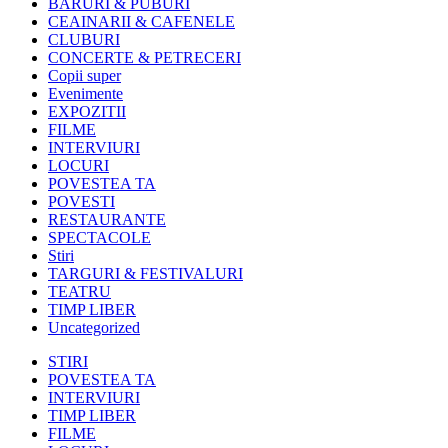
BARURI & PUBURI
CEAINARII & CAFENELE
CLUBURI
CONCERTE & PETRECERI
Copii super
Evenimente
EXPOZITII
FILME
INTERVIURI
LOCURI
POVESTEA TA
POVESTI
RESTAURANTE
SPECTACOLE
Stiri
TARGURI & FESTIVALURI
TEATRU
TIMP LIBER
Uncategorized
STIRI
POVESTEA TA
INTERVIURI
TIMP LIBER
FILME