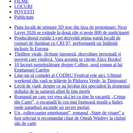
FILME
LOCURI
POVESTI
Publicitate
Piața locală de printare 3D iese din faza de prototipare: Next
Layer 2026 se extinde la două zile și peste 800 de participanți
Producătorul român Lyset dezvoltă prima gamă locală de
corpuri de iluminat cu CRI 97, performanță rar întâlnită
inclusiv în Europa
Thrillere virale, ficțiune japoneză, dezvoltare personală și
povești care vindecă. Vara aceasta se citește Alice Books!
10 lucruri surprinzătoare despre Colhoz, noul roman al lui
Emmanuel Carrère
Line-up-ul complet al CODRU Festival este aici. Ultimul
weekend din vară se trăiește în Pădurea Verde, la Timișoara!
Lecții de viață, despre ce au învățat doi specialiști în domeniul
doliului de la oamenii aflați în fața morții
Romanul pe care vei vrea să-l iei cu tine în vacanță: „Crima
din Capri”, o escapadă în cea mai frumoasă insulă a Italiei,
unde paradisul ascunde un secret mortal.
Un „rollercoaster emoționant”, romanul „Stare de visare” a
fost selectat și recomandat chiar de Oprah Winfrey la clubul
său de carte