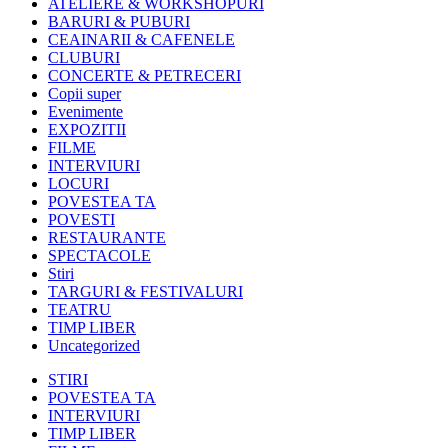
ATELIERE & WORKSHOPURI
BARURI & PUBURI
CEAINARII & CAFENELE
CLUBURI
CONCERTE & PETRECERI
Copii super
Evenimente
EXPOZITII
FILME
INTERVIURI
LOCURI
POVESTEA TA
POVESTI
RESTAURANTE
SPECTACOLE
Stiri
TARGURI & FESTIVALURI
TEATRU
TIMP LIBER
Uncategorized
STIRI
POVESTEA TA
INTERVIURI
TIMP LIBER