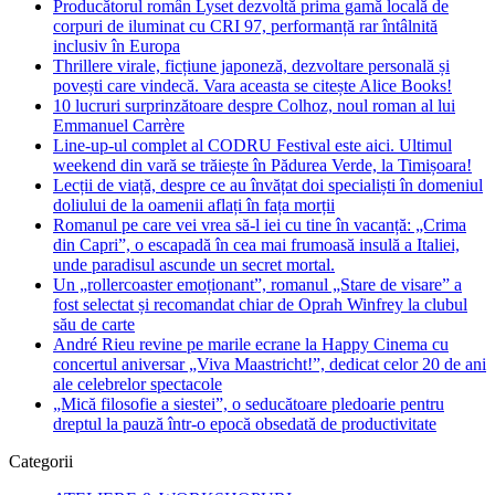
Producătorul român Lyset dezvoltă prima gamă locală de
corpuri de iluminat cu CRI 97, performanță rar întâlnită
inclusiv în Europa
Thrillere virale, ficțiune japoneză, dezvoltare personală și
povești care vindecă. Vara aceasta se citește Alice Books!
10 lucruri surprinzătoare despre Colhoz, noul roman al lui
Emmanuel Carrère
Line-up-ul complet al CODRU Festival este aici. Ultimul
weekend din vară se trăiește în Pădurea Verde, la Timișoara!
Lecții de viață, despre ce au învățat doi specialiști în domeniul
doliului de la oamenii aflați în fața morții
Romanul pe care vei vrea să-l iei cu tine în vacanță: „Crima
din Capri”, o escapadă în cea mai frumoasă insulă a Italiei,
unde paradisul ascunde un secret mortal.
Un „rollercoaster emoționant”, romanul „Stare de visare” a
fost selectat și recomandat chiar de Oprah Winfrey la clubul
său de carte
André Rieu revine pe marile ecrane la Happy Cinema cu
concertul aniversar „Viva Maastricht!”, dedicat celor 20 de ani
ale celebrelor spectacole
„Mică filosofie a siestei”, o seducătoare pledoarie pentru
dreptul la pauză într-o epocă obsedată de productivitate
Categorii