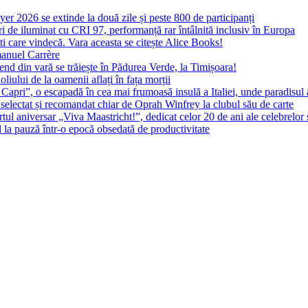
yer 2026 se extinde la două zile și peste 800 de participanți
 de iluminat cu CRI 97, performanță rar întâlnită inclusiv în Europa
ști care vindecă. Vara aceasta se citește Alice Books!
manuel Carrère
d din vară se trăiește în Pădurea Verde, la Timișoara!
oliului de la oamenii aflați în fața morții
 Capri”, o escapadă în cea mai frumoasă insulă a Italiei, unde paradisul
 selectat și recomandat chiar de Oprah Winfrey la clubul său de carte
l aniversar „Viva Maastricht!”, dedicat celor 20 de ani ale celebrelor 
l la pauză într-o epocă obsedată de productivitate