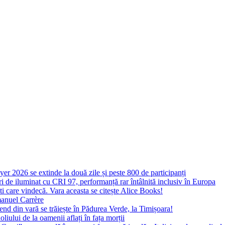
yer 2026 se extinde la două zile și peste 800 de participanți
 de iluminat cu CRI 97, performanță rar întâlnită inclusiv în Europa
ști care vindecă. Vara aceasta se citește Alice Books!
manuel Carrère
d din vară se trăiește în Pădurea Verde, la Timișoara!
oliului de la oamenii aflați în fața morții