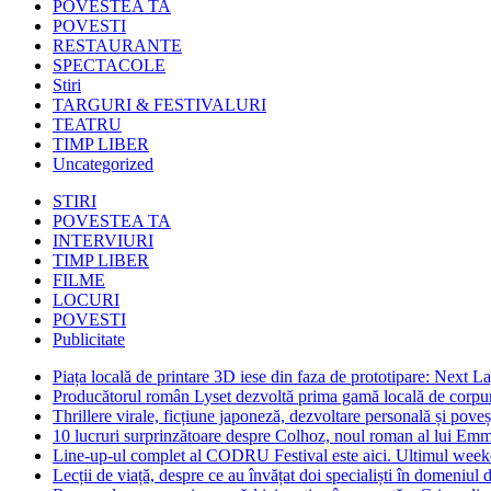
POVESTEA TA
POVESTI
RESTAURANTE
SPECTACOLE
Stiri
TARGURI & FESTIVALURI
TEATRU
TIMP LIBER
Uncategorized
STIRI
POVESTEA TA
INTERVIURI
TIMP LIBER
FILME
LOCURI
POVESTI
Publicitate
Piața locală de printare 3D iese din faza de prototipare: Next La
Producătorul român Lyset dezvoltă prima gamă locală de corpuri
Thrillere virale, ficțiune japoneză, dezvoltare personală și pove
10 lucruri surprinzătoare despre Colhoz, noul roman al lui Em
Line-up-ul complet al CODRU Festival este aici. Ultimul weeken
Lecții de viață, despre ce au învățat doi specialiști în domeniul d