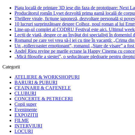
Piața locală de printare 3D iese din faza de prototipare: Next La
Producătorul român Lyset dezvoltă prima gamă locală de corpuri
Thrillere virale, ficțiune japoneză, dezvoltare personală și pove
10 lucruri surprinzătoare despre Colhoz, noul roman al lui Em
Line-up-ul complet al CODRU Festival este aici. Ultimul weeken
Lecții de viață, despre ce au învățat doi specialiști în domeniul d
Romanul pe care vei vrea să-l iei cu tine în vacanță: „Crima din
Un „rollercoaster emoționant”, romanul „Stare de visare” a fost
André Rieu revine pe marile ecrane la Happy Cinema cu concertu
„Mică filosofie a siestei”, o seducătoare pledoarie pentru dreptu
Categorii
ATELIERE & WORKSHOPURI
BARURI & PUBURI
CEAINARII & CAFENELE
CLUBURI
CONCERTE & PETRECERI
Copii super
Evenimente
EXPOZITII
FILME
INTERVIURI
LOCURI