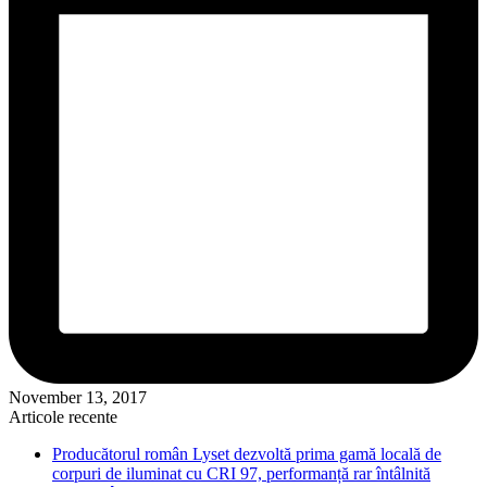
November 13, 2017
Articole recente
Producătorul român Lyset dezvoltă prima gamă locală de
corpuri de iluminat cu CRI 97, performanță rar întâlnită