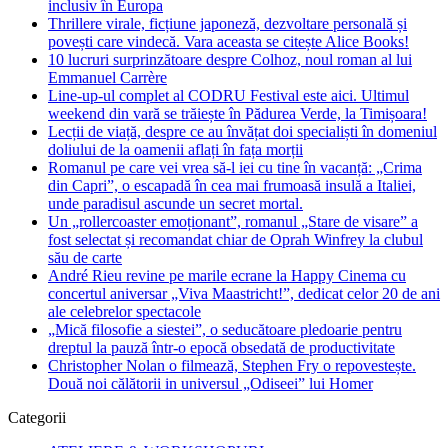
inclusiv în Europa
Thrillere virale, ficțiune japoneză, dezvoltare personală și
povești care vindecă. Vara aceasta se citește Alice Books!
10 lucruri surprinzătoare despre Colhoz, noul roman al lui
Emmanuel Carrère
Line-up-ul complet al CODRU Festival este aici. Ultimul
weekend din vară se trăiește în Pădurea Verde, la Timișoara!
Lecții de viață, despre ce au învățat doi specialiști în domeniul
doliului de la oamenii aflați în fața morții
Romanul pe care vei vrea să-l iei cu tine în vacanță: „Crima
din Capri”, o escapadă în cea mai frumoasă insulă a Italiei,
unde paradisul ascunde un secret mortal.
Un „rollercoaster emoționant”, romanul „Stare de visare” a
fost selectat și recomandat chiar de Oprah Winfrey la clubul
său de carte
André Rieu revine pe marile ecrane la Happy Cinema cu
concertul aniversar „Viva Maastricht!”, dedicat celor 20 de ani
ale celebrelor spectacole
„Mică filosofie a siestei”, o seducătoare pledoarie pentru
dreptul la pauză într-o epocă obsedată de productivitate
Christopher Nolan o filmează, Stephen Fry o repovestește.
Două noi călătorii in universul „Odiseei” lui Homer
Categorii