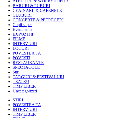
ATELIERE & WORKSHOPURI
BARURI & PUBURI
CEAINARII & CAFENELE
CLUBURI
CONCERTE & PETRECERI
Copii super
Evenimente
EXPOZITII
FILME
INTERVIURI
LOCURI
POVESTEA TA
POVESTI
RESTAURANTE
SPECTACOLE
Stiri
TARGURI & FESTIVALURI
TEATRU
TIMP LIBER
Uncategorized
STIRI
POVESTEA TA
INTERVIURI
TIMP LIBER