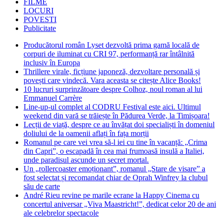
FILME
LOCURI
POVESTI
Publicitate
Producătorul român Lyset dezvoltă prima gamă locală de
corpuri de iluminat cu CRI 97, performanță rar întâlnită
inclusiv în Europa
Thrillere virale, ficțiune japoneză, dezvoltare personală și
povești care vindecă. Vara aceasta se citește Alice Books!
10 lucruri surprinzătoare despre Colhoz, noul roman al lui
Emmanuel Carrère
Line-up-ul complet al CODRU Festival este aici. Ultimul
weekend din vară se trăiește în Pădurea Verde, la Timișoara!
Lecții de viață, despre ce au învățat doi specialiști în domeniul
doliului de la oamenii aflați în fața morții
Romanul pe care vei vrea să-l iei cu tine în vacanță: „Crima
din Capri”, o escapadă în cea mai frumoasă insulă a Italiei,
unde paradisul ascunde un secret mortal.
Un „rollercoaster emoționant”, romanul „Stare de visare” a
fost selectat și recomandat chiar de Oprah Winfrey la clubul
său de carte
André Rieu revine pe marile ecrane la Happy Cinema cu
concertul aniversar „Viva Maastricht!”, dedicat celor 20 de ani
ale celebrelor spectacole