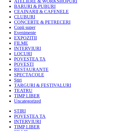
ATELIERE & WORKSHOPURI
BARURI & PUBURI
CEAINARII & CAFENELE
CLUBURI
CONCERTE & PETRECERI
Copii super
Evenimente
EXPOZITII
FILME
INTERVIURI
LOCURI
POVESTEA TA
POVESTI
RESTAURANTE
SPECTACOLE
Stiri
TARGURI & FESTIVALURI
TEATRU
TIMP LIBER
Uncategorized
STIRI
POVESTEA TA
INTERVIURI
TIMP LIBER