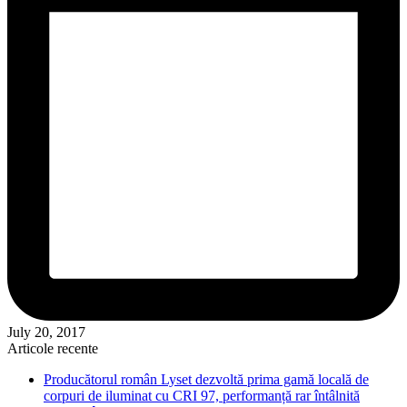
July 20, 2017
Articole recente
Producătorul român Lyset dezvoltă prima gamă locală de
corpuri de iluminat cu CRI 97, performanță rar întâlnită