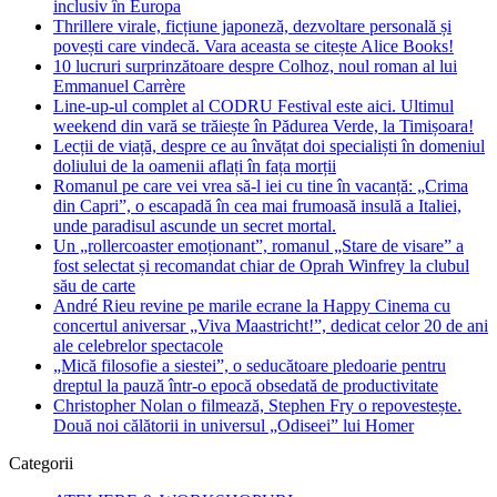
inclusiv în Europa
Thrillere virale, ficțiune japoneză, dezvoltare personală și
povești care vindecă. Vara aceasta se citește Alice Books!
10 lucruri surprinzătoare despre Colhoz, noul roman al lui
Emmanuel Carrère
Line-up-ul complet al CODRU Festival este aici. Ultimul
weekend din vară se trăiește în Pădurea Verde, la Timișoara!
Lecții de viață, despre ce au învățat doi specialiști în domeniul
doliului de la oamenii aflați în fața morții
Romanul pe care vei vrea să-l iei cu tine în vacanță: „Crima
din Capri”, o escapadă în cea mai frumoasă insulă a Italiei,
unde paradisul ascunde un secret mortal.
Un „rollercoaster emoționant”, romanul „Stare de visare” a
fost selectat și recomandat chiar de Oprah Winfrey la clubul
său de carte
André Rieu revine pe marile ecrane la Happy Cinema cu
concertul aniversar „Viva Maastricht!”, dedicat celor 20 de ani
ale celebrelor spectacole
„Mică filosofie a siestei”, o seducătoare pledoarie pentru
dreptul la pauză într-o epocă obsedată de productivitate
Christopher Nolan o filmează, Stephen Fry o repovestește.
Două noi călătorii in universul „Odiseei” lui Homer
Categorii