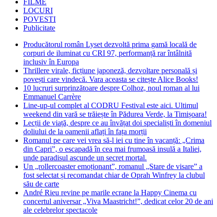
FILME
LOCURI
POVESTI
Publicitate
Producătorul român Lyset dezvoltă prima gamă locală de
corpuri de iluminat cu CRI 97, performanță rar întâlnită
inclusiv în Europa
Thrillere virale, ficțiune japoneză, dezvoltare personală și
povești care vindecă. Vara aceasta se citește Alice Books!
10 lucruri surprinzătoare despre Colhoz, noul roman al lui
Emmanuel Carrère
Line-up-ul complet al CODRU Festival este aici. Ultimul
weekend din vară se trăiește în Pădurea Verde, la Timișoara!
Lecții de viață, despre ce au învățat doi specialiști în domeniul
doliului de la oamenii aflați în fața morții
Romanul pe care vei vrea să-l iei cu tine în vacanță: „Crima
din Capri”, o escapadă în cea mai frumoasă insulă a Italiei,
unde paradisul ascunde un secret mortal.
Un „rollercoaster emoționant”, romanul „Stare de visare” a
fost selectat și recomandat chiar de Oprah Winfrey la clubul
său de carte
André Rieu revine pe marile ecrane la Happy Cinema cu
concertul aniversar „Viva Maastricht!”, dedicat celor 20 de ani
ale celebrelor spectacole