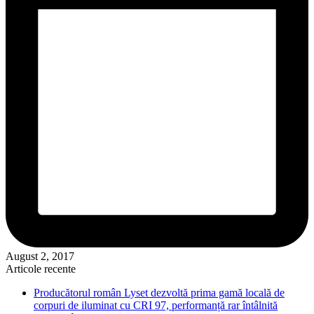
August 2, 2017
Articole recente
Producătorul român Lyset dezvoltă prima gamă locală de
corpuri de iluminat cu CRI 97, performanță rar întâlnită