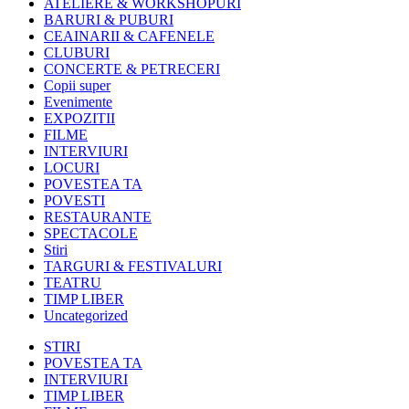
ATELIERE & WORKSHOPURI
BARURI & PUBURI
CEAINARII & CAFENELE
CLUBURI
CONCERTE & PETRECERI
Copii super
Evenimente
EXPOZITII
FILME
INTERVIURI
LOCURI
POVESTEA TA
POVESTI
RESTAURANTE
SPECTACOLE
Stiri
TARGURI & FESTIVALURI
TEATRU
TIMP LIBER
Uncategorized
STIRI
POVESTEA TA
INTERVIURI
TIMP LIBER