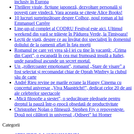
inclusiv în Europa
Thrillere virale, ficțiune japoneză, dezvoltare personală și
povești care vindecă. Vara aceasta se citește Alice Books!
10 lucruri surprinzătoare despre Colhoz, noul roman al lui
Emmanuel Carrère
Line-up-ul complet al CODRU Festival este aici. Ultimul
weekend din vară se trăiește în Pădurea Verde, la Timișoara!
Lecții de viață, despre ce au învățat doi specialiști în domeniul
doliului de la oamenii aflați în fața morții
Romanul pe care vei vrea să-l iei cu tine în vacanță: „Crima
din Capri”, o escapadă în cea mai frumoasă insulă a Italiei,
unde paradisul ascunde un secret mortal.
Un „rollercoaster emoționant”, romanul „Stare de visare” a
fost selectat și recomandat chiar de Oprah Winfrey la clubul
său de carte
André Rieu revine pe marile ecrane la Happy Cinema cu
concertul aniversar „Viva Maastricht!”, dedicat celor 20 de ani
ale celebrelor spectacole
„Mică filosofie a siestei”, o seducătoare pledoarie pentru
dreptul la pauză într-o epocă obsedată de productivitate
Christopher Nolan o filmează, Stephen Fry o repovestește.
Două noi călătorii in universul „Odiseei” lui Homer
Categorii