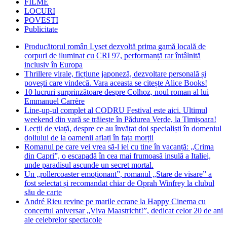
FILME
LOCURI
POVESTI
Publicitate
Producătorul român Lyset dezvoltă prima gamă locală de
corpuri de iluminat cu CRI 97, performanță rar întâlnită
inclusiv în Europa
Thrillere virale, ficțiune japoneză, dezvoltare personală și
povești care vindecă. Vara aceasta se citește Alice Books!
10 lucruri surprinzătoare despre Colhoz, noul roman al lui
Emmanuel Carrère
Line-up-ul complet al CODRU Festival este aici. Ultimul
weekend din vară se trăiește în Pădurea Verde, la Timișoara!
Lecții de viață, despre ce au învățat doi specialiști în domeniul
doliului de la oamenii aflați în fața morții
Romanul pe care vei vrea să-l iei cu tine în vacanță: „Crima
din Capri”, o escapadă în cea mai frumoasă insulă a Italiei,
unde paradisul ascunde un secret mortal.
Un „rollercoaster emoționant”, romanul „Stare de visare” a
fost selectat și recomandat chiar de Oprah Winfrey la clubul
său de carte
André Rieu revine pe marile ecrane la Happy Cinema cu
concertul aniversar „Viva Maastricht!”, dedicat celor 20 de ani
ale celebrelor spectacole