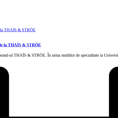
ist de la THAÏS & STRÖE
brand-ul THAÏS & STRÖE. În urma studiilor de specialitate la Universit