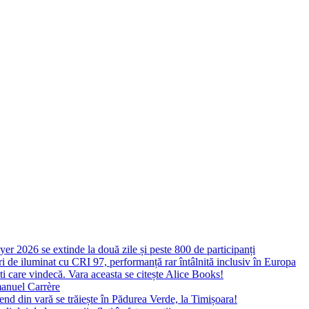
yer 2026 se extinde la două zile și peste 800 de participanți
 de iluminat cu CRI 97, performanță rar întâlnită inclusiv în Europa
ști care vindecă. Vara aceasta se citește Alice Books!
manuel Carrère
d din vară se trăiește în Pădurea Verde, la Timișoara!