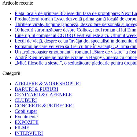
Articole recente
Piața locală de printare 3D iese din faza de prototipare: Next La
Producătorul român Lyset dezvoltă prima gamă locală de corpuri
Thrillere virale, ficțiune japoneză, dezvoltare personală și pove
10 lucruri surprinzătoare despre Colhoz, noul roman al lui Em
Line-up-ul complet al CODRU Festival este aici. Ultimul weeken
Lecții de viață, despre ce au învățat doi specialiști în domeniul d
Romanul pe care vei vrea să-l iei cu tine în vacanță: „Crima din
Un „rollercoaster emoționant”, romanul „Stare de visare” a fost
André Rieu revine pe marile ecrane la Happy Cinema cu concertu
„Mică filosofie a siestei”, o seducătoare pledoarie pentru dreptu
Categorii
ATELIERE & WORKSHOPURI
BARURI & PUBURI
CEAINARII & CAFENELE
CLUBURI
CONCERTE & PETRECERI
Copii super
Evenimente
EXPOZITII
FILME
INTERVIURI