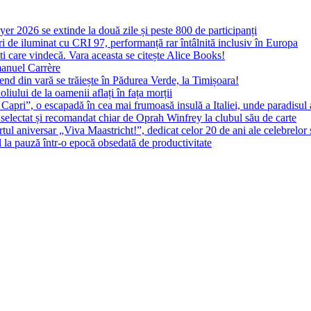
yer 2026 se extinde la două zile și peste 800 de participanți
 de iluminat cu CRI 97, performanță rar întâlnită inclusiv în Europa
ști care vindecă. Vara aceasta se citește Alice Books!
manuel Carrère
d din vară se trăiește în Pădurea Verde, la Timișoara!
oliului de la oamenii aflați în fața morții
 Capri”, o escapadă în cea mai frumoasă insulă a Italiei, unde paradisul
 selectat și recomandat chiar de Oprah Winfrey la clubul său de carte
l aniversar „Viva Maastricht!”, dedicat celor 20 de ani ale celebrelor 
l la pauză într-o epocă obsedată de productivitate