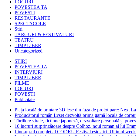
LOCURI
POVESTEA TA
POVESTI
RESTAURANTE
SPECTACOLE
Stiri
TARGURI & FESTIVALURI
TEATRU
TIMP LIBER
Uncategorized
STIRI
POVESTEA TA
INTERVIURI
TIMP LIBER
FILME
LOCURI
POVESTI
Publicitate
Piața locală de printare 3D iese din faza de prototipare: Next La
Producătorul român Lyset dezvoltă prima gamă locală de corpuri
Thrillere virale, ficțiune japoneză, dezvoltare personală și pove
10 lucruri surprinzătoare despre Colhoz, noul roman al lui Em
Line-up-ul complet al CODRU Festival este aici. Ultimul weeken