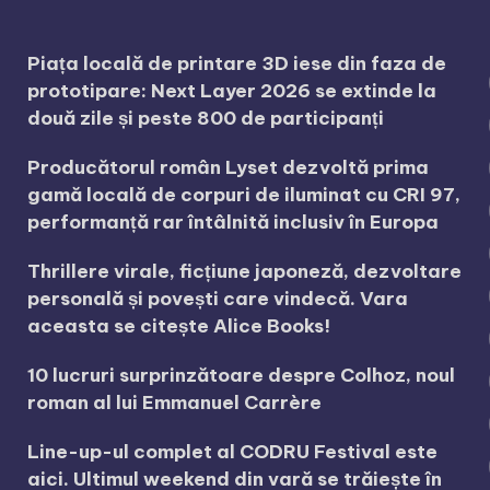
Piața locală de printare 3D iese din faza de
prototipare: Next Layer 2026 se extinde la
două zile și peste 800 de participanți
Producătorul român Lyset dezvoltă prima
gamă locală de corpuri de iluminat cu CRI 97,
performanță rar întâlnită inclusiv în Europa
Thrillere virale, ficțiune japoneză, dezvoltare
personală și povești care vindecă. Vara
aceasta se citește Alice Books!
10 lucruri surprinzătoare despre Colhoz, noul
roman al lui Emmanuel Carrère
Line-up-ul complet al CODRU Festival este
aici. Ultimul weekend din vară se trăiește în