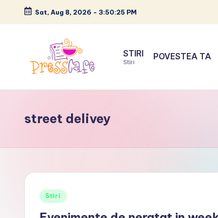
Sat, Aug 8, 2026
-
3:50:26 PM
Skip
to
STIRI
POVESTEA TA
content
Stiri
P
Cafeneau
r
experientelor
street delivey
urbane
e
s
s
c
Posted
Stiri
a
in
Evenimente de neratat in weeke