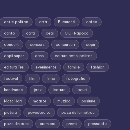
act si politon
arta
Bucuresti
cafea
canto
carti
ceai
Cluj-Napoca
concert
concurs
concursuri
copii
copii super
dans
editura act si politon
editura Trei
evenimente
familie
fashion
festival
film
filme
fotografie
handmade
jazz
lectura
locuri
Mata Hari
moarte
muzica
pasiune
pictura
povestea ta
poza de la metrou
poza din oras
premiera
premii
presscafe