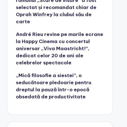
romanul „Stare de visare” a fost
selectat și recomandat chiar de
Oprah Winfrey la clubul său de
carte
André Rieu revine pe marile ecrane
la Happy Cinema cu concertul
aniversar „Viva Maastricht!”,
dedicat celor 20 de ani ale
celebrelor spectacole
„Mică filosofie a siestei”, o
seducătoare pledoarie pentru
dreptul la pauză într-o epocă
obsedată de productivitate