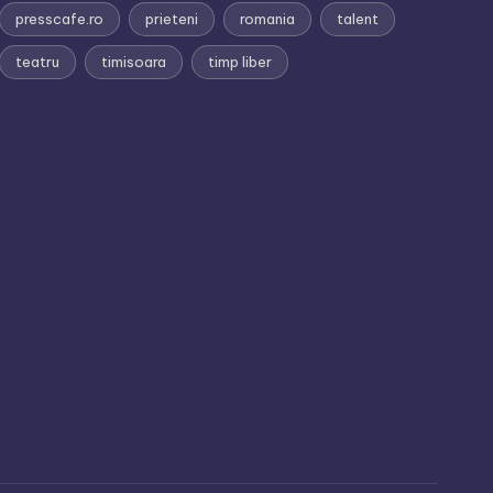
presscafe.ro
prieteni
romania
talent
teatru
timisoara
timp liber