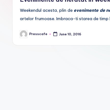
f
Weekendul acesta, plin de
evenimente de n
e
artelor frumoase. Imbraca-ti starea de timp l
.
Presscafe
r
June 10, 2016
Posted
by
o