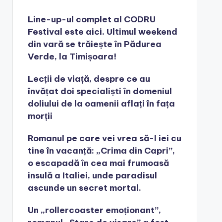
Line-up-ul complet al CODRU
Festival este aici. Ultimul weekend
din vară se trăiește în Pădurea
Verde, la Timișoara!
Lecții de viață, despre ce au
învățat doi specialiști în domeniul
doliului de la oamenii aflați în fața
morții
Romanul pe care vei vrea să-l iei cu
tine în vacanță: „Crima din Capri”,
o escapadă în cea mai frumoasă
insulă a Italiei, unde paradisul
ascunde un secret mortal.
Un „rollercoaster emoționant”,