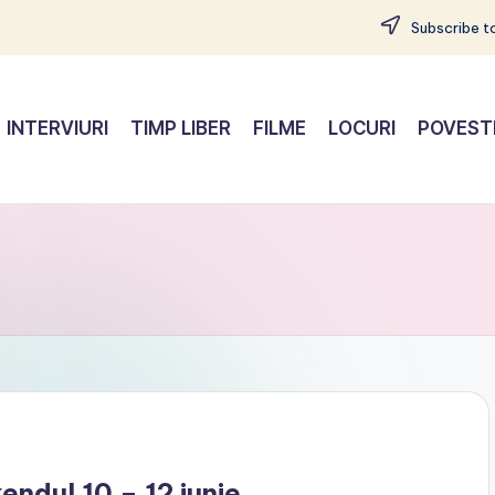
Subscribe to
INTERVIURI
TIMP LIBER
FILME
LOCURI
POVEST
ndul 10 – 12 iunie