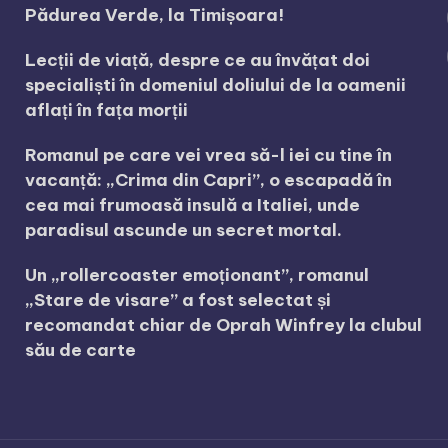
Pădurea Verde, la Timișoara!
Lecții de viață, despre ce au învățat doi
specialiști în domeniul doliului de la oamenii
aflați în fața morții
Romanul pe care vei vrea să-l iei cu tine în
vacanță: „Crima din Capri”, o escapadă în
cea mai frumoasă insulă a Italiei, unde
paradisul ascunde un secret mortal.
Un „rollercoaster emoționant”, romanul
„Stare de visare” a fost selectat și
recomandat chiar de Oprah Winfrey la clubul
său de carte