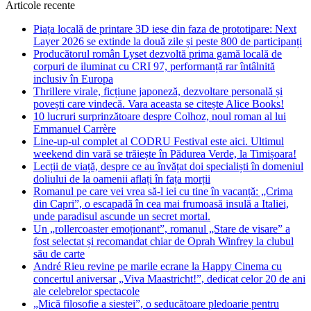
Articole recente
Piața locală de printare 3D iese din faza de prototipare: Next
Layer 2026 se extinde la două zile și peste 800 de participanți
Producătorul român Lyset dezvoltă prima gamă locală de
corpuri de iluminat cu CRI 97, performanță rar întâlnită
inclusiv în Europa
Thrillere virale, ficțiune japoneză, dezvoltare personală și
povești care vindecă. Vara aceasta se citește Alice Books!
10 lucruri surprinzătoare despre Colhoz, noul roman al lui
Emmanuel Carrère
Line-up-ul complet al CODRU Festival este aici. Ultimul
weekend din vară se trăiește în Pădurea Verde, la Timișoara!
Lecții de viață, despre ce au învățat doi specialiști în domeniul
doliului de la oamenii aflați în fața morții
Romanul pe care vei vrea să-l iei cu tine în vacanță: „Crima
din Capri”, o escapadă în cea mai frumoasă insulă a Italiei,
unde paradisul ascunde un secret mortal.
Un „rollercoaster emoționant”, romanul „Stare de visare” a
fost selectat și recomandat chiar de Oprah Winfrey la clubul
său de carte
André Rieu revine pe marile ecrane la Happy Cinema cu
concertul aniversar „Viva Maastricht!”, dedicat celor 20 de ani
ale celebrelor spectacole
„Mică filosofie a siestei”, o seducătoare pledoarie pentru