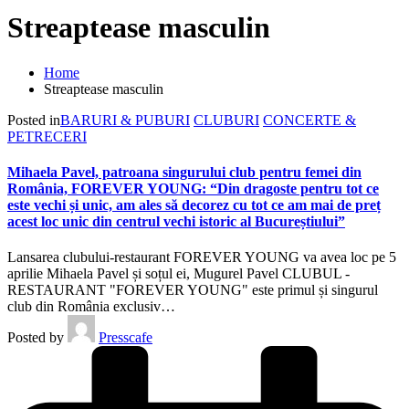
Streaptease masculin
Home
Streaptease masculin
Posted in
BARURI & PUBURI
CLUBURI
CONCERTE &
PETRECERI
Mihaela Pavel, patroana singurului club pentru femei din
România, FOREVER YOUNG: “Din dragoste pentru tot ce
este vechi și unic, am ales să decorez cu tot ce am mai de preț
acest loc unic din centrul vechi istoric al Bucureștiului”
Lansarea clubului-restaurant FOREVER YOUNG va avea loc pe 5
aprilie Mihaela Pavel și soțul ei, Mugurel Pavel CLUBUL -
RESTAURANT "FOREVER YOUNG" este primul și singurul
club din România exclusiv…
Posted by
Presscafe