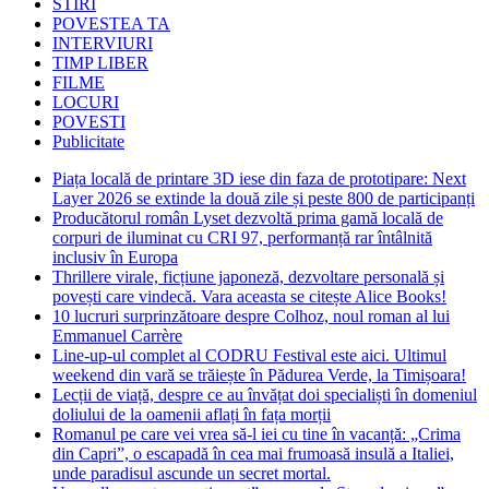
STIRI
POVESTEA TA
INTERVIURI
TIMP LIBER
FILME
LOCURI
POVESTI
Publicitate
Piața locală de printare 3D iese din faza de prototipare: Next
Layer 2026 se extinde la două zile și peste 800 de participanți
Producătorul român Lyset dezvoltă prima gamă locală de
corpuri de iluminat cu CRI 97, performanță rar întâlnită
inclusiv în Europa
Thrillere virale, ficțiune japoneză, dezvoltare personală și
povești care vindecă. Vara aceasta se citește Alice Books!
10 lucruri surprinzătoare despre Colhoz, noul roman al lui
Emmanuel Carrère
Line-up-ul complet al CODRU Festival este aici. Ultimul
weekend din vară se trăiește în Pădurea Verde, la Timișoara!
Lecții de viață, despre ce au învățat doi specialiști în domeniul
doliului de la oamenii aflați în fața morții
Romanul pe care vei vrea să-l iei cu tine în vacanță: „Crima
din Capri”, o escapadă în cea mai frumoasă insulă a Italiei,
unde paradisul ascunde un secret mortal.