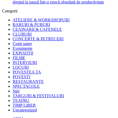
dreptul la pauză într-o epocă obsedată de productivitate
Categorii
ATELIERE & WORKSHOPURI
BARURI & PUBURI
CEAINARII & CAFENELE
CLUBURI
CONCERTE & PETRECERI
Copii super
Evenimente
EXPOZITII
FILME
INTERVIURI
LOCURI
POVESTEA TA
POVESTI
RESTAURANTE
SPECTACOLE
Stiri
TARGURI & FESTIVALURI
TEATRU
TIMP LIBER
Uncategorized