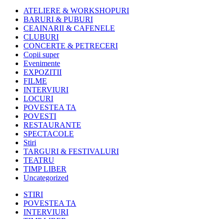
ATELIERE & WORKSHOPURI
BARURI & PUBURI
CEAINARII & CAFENELE
CLUBURI
CONCERTE & PETRECERI
Copii super
Evenimente
EXPOZITII
FILME
INTERVIURI
LOCURI
POVESTEA TA
POVESTI
RESTAURANTE
SPECTACOLE
Stiri
TARGURI & FESTIVALURI
TEATRU
TIMP LIBER
Uncategorized
STIRI
POVESTEA TA
INTERVIURI