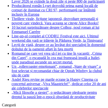
Layer 2026 se extinde la două zile și peste 800 de participanți
Producătorul român Lyset dezvoltă prima gamă locală de
corpuri de iluminat cu CRI 97, performanță rar întâlnită
inclusiv în Europa
Thrillere virale, ficțiune japoneză, dezvoltare personală și
povești care vindecă. Vara aceasta se citește Alice Books!
10 lucruri surprinzătoare despre Colhoz, noul roman al lui
Emmanuel Carrère
Line-up-ul complet al CODRU Festival este aici. Ultimul
weekend din vară se trăiește în Pădurea Verde, la Timișoara!
Lecții de viață, despre ce au învățat doi specialiști în domeniul
doliului de la oamenii aflați în fața morții
Romanul pe care vei vrea să-l iei cu tine în vacanță: „Crima
din Capri”, o escapadă în cea mai frumoasă insulă a Italiei,
unde paradisul ascunde un secret mortal.
Un „rollercoaster emoționant”, romanul „Stare de visare” a
fost selectat și recomandat chiar de Oprah Winfrey la clubul
său de carte
André Rieu revine pe marile ecrane la Happy Cinema cu
concertul aniversar „Viva Maastricht!”, dedicat celor 20 de ani
ale celebrelor spectacole
„Mică filosofie a siestei”, o seducătoare pledoarie pentru
dreptul la pauză într-o epocă obsedată de productivitate
Categorii