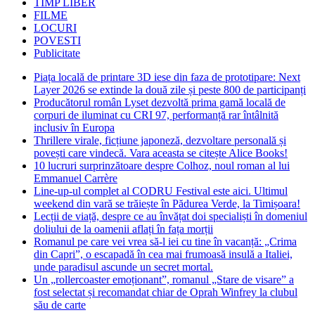
TIMP LIBER
FILME
LOCURI
POVESTI
Publicitate
Piața locală de printare 3D iese din faza de prototipare: Next
Layer 2026 se extinde la două zile și peste 800 de participanți
Producătorul român Lyset dezvoltă prima gamă locală de
corpuri de iluminat cu CRI 97, performanță rar întâlnită
inclusiv în Europa
Thrillere virale, ficțiune japoneză, dezvoltare personală și
povești care vindecă. Vara aceasta se citește Alice Books!
10 lucruri surprinzătoare despre Colhoz, noul roman al lui
Emmanuel Carrère
Line-up-ul complet al CODRU Festival este aici. Ultimul
weekend din vară se trăiește în Pădurea Verde, la Timișoara!
Lecții de viață, despre ce au învățat doi specialiști în domeniul
doliului de la oamenii aflați în fața morții
Romanul pe care vei vrea să-l iei cu tine în vacanță: „Crima
din Capri”, o escapadă în cea mai frumoasă insulă a Italiei,
unde paradisul ascunde un secret mortal.
Un „rollercoaster emoționant”, romanul „Stare de visare” a
fost selectat și recomandat chiar de Oprah Winfrey la clubul
său de carte