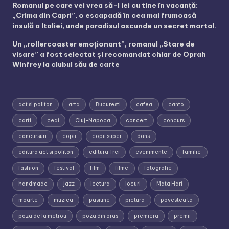
Romanul pe care vei vrea să-l iei cu tine în vacanță:
„Crima din Capri”, o escapadă în cea mai frumoasă
insulă a Italiei, unde paradisul ascunde un secret mortal.
Un „rollercoaster emoționant”, romanul „Stare de
visare” a fost selectat și recomandat chiar de Oprah
Winfrey la clubul său de carte
act si politon
arta
Bucuresti
cafea
canto
carti
ceai
Cluj-Napoca
concert
concurs
concursuri
copii
copii super
dans
editura act si politon
editura Trei
evenimente
familie
fashion
festival
film
filme
fotografie
handmade
jazz
lectura
locuri
Mata Hari
moarte
muzica
pasiune
pictura
povestea ta
poza de la metrou
poza din oras
premiera
premii