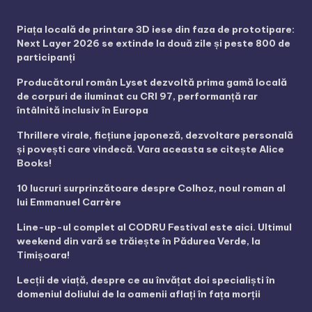
Piața locală de printare 3D iese din faza de prototipare:
Next Layer 2026 se extinde la două zile și peste 800 de
participanți
Producătorul român Lyset dezvoltă prima gamă locală
de corpuri de iluminat cu CRI 97, performanță rar
întâlnită inclusiv în Europa
Thrillere virale, ficțiune japoneză, dezvoltare personală
și povești care vindecă. Vara aceasta se citește Alice
Books!
10 lucruri surprinzătoare despre Colhoz, noul roman al
lui Emmanuel Carrère
Line-up-ul complet al CODRU Festival este aici. Ultimul
weekend din vară se trăiește în Pădurea Verde, la
Timișoara!
Lecții de viață, despre ce au învățat doi specialiști în
domeniul doliului de la oamenii aflați în fața morții