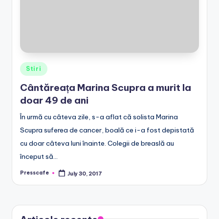
r
o
Posted
Stiri
in
Cântăreața Marina Scupra a murit la
doar 49 de ani
În urmă cu câteva zile, s-a aflat că solista Marina
Scupra suferea de cancer, boală ce i-a fost depistată
cu doar câteva luni înainte. Colegii de breaslă au
început să…
Presscafe
July 30, 2017
Posted
by