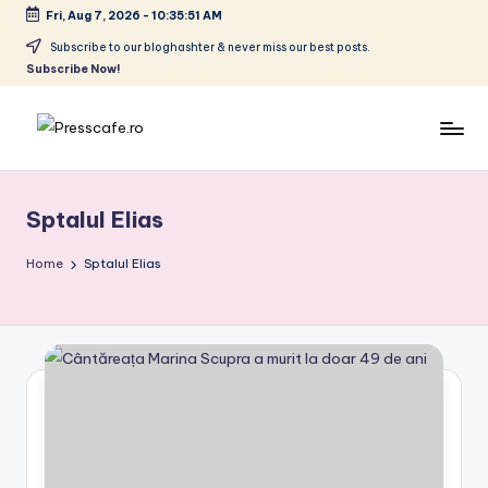
Fri, Aug 7, 2026
-
10:35:52 AM
Skip
Subscribe to our bloghashter & never miss our best posts.
Subscribe Now!
to
content
P
Cafeneau
r
experientelor
Sptalul Elias
urbane
e
s
Home
Sptalul Elias
s
c
a
f
e
.