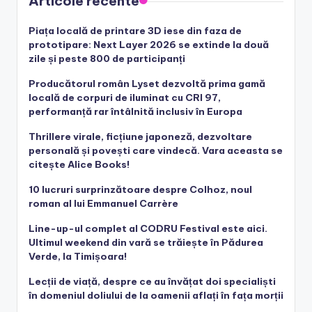
Articole recente
Piața locală de printare 3D iese din faza de
prototipare: Next Layer 2026 se extinde la două
zile și peste 800 de participanți
Producătorul român Lyset dezvoltă prima gamă
locală de corpuri de iluminat cu CRI 97,
performanță rar întâlnită inclusiv în Europa
Thrillere virale, ficțiune japoneză, dezvoltare
personală și povești care vindecă. Vara aceasta se
citește Alice Books!
10 lucruri surprinzătoare despre Colhoz, noul
roman al lui Emmanuel Carrère
Line-up-ul complet al CODRU Festival este aici.
Ultimul weekend din vară se trăiește în Pădurea
Verde, la Timișoara!
Lecții de viață, despre ce au învățat doi specialiști
în domeniul doliului de la oamenii aflați în fața morții