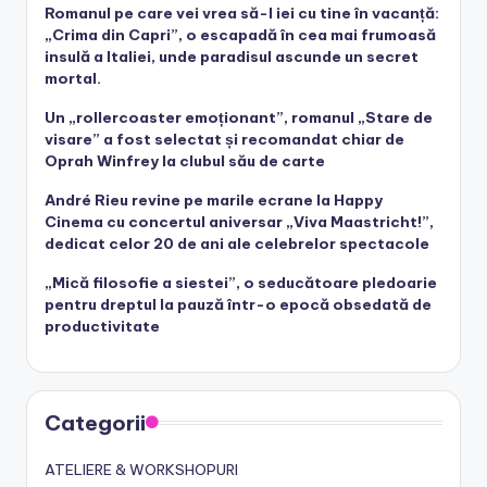
Romanul pe care vei vrea să-l iei cu tine în vacanță:
„Crima din Capri”, o escapadă în cea mai frumoasă
insulă a Italiei, unde paradisul ascunde un secret
mortal.
Un „rollercoaster emoționant”, romanul „Stare de
visare” a fost selectat și recomandat chiar de
Oprah Winfrey la clubul său de carte
André Rieu revine pe marile ecrane la Happy
Cinema cu concertul aniversar „Viva Maastricht!”,
dedicat celor 20 de ani ale celebrelor spectacole
„Mică filosofie a siestei”, o seducătoare pledoarie
pentru dreptul la pauză într-o epocă obsedată de
productivitate
Categorii
ATELIERE & WORKSHOPURI