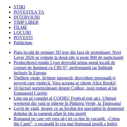
STIRI
POVESTEA TA
INTERVIURI
TIMP LIBER
FILME
LOCURI
POVESTI
Publicitate
Piața locală de printare 3D iese din faza de prototipare: Next
Layer 2026 se extinde la două zile și peste 800 de participanți
Producătorul român Lyset dezvoltă prima gamă locală de
corpuri de iluminat cu CRI 97, performanță rar întâlnită
inclusiv în Europa
Thrillere virale, ficțiune japoneză, dezvoltare personală și
povești care vindecă. Vara aceasta se citește Alice Books!
10 lucruri surprinzătoare despre Colhoz, noul roman al lui
Emmanuel Carrère
Line-up-ul complet al CODRU Festival este aici. Ultimul
weekend din vară se trăiește în Pădurea Verde, la Timișoara!
Lecții de viață, despre ce au învățat doi specialiști în domeniul
doliului de la oamenii aflați în fața morții
Romanul pe care vei vrea să-l iei cu tine în vacanță: „Crima
din Capri”, o escapadă în cea mai frumoasă insulă a Italiei,