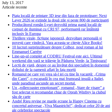
July 13, 2017
Articole recente
Piața locală de printare 3D iese din faza de prototipare: Next
Layer 2026 se extinde la două zile și peste 800 de participanți
Producătorul român Lyset dezvoltă prima gamă locală de
corpuri de iluminat cu CRI 97, performanță rar întâlnită
inclusiv în Europa
Thrillere virale, ficțiune japoneză, dezvoltare personală și
povești care vindecă. Vara aceasta se citește Alice Books!
10 lucruri surprinzătoare despre Colhoz, noul roman al lui
Emmanuel Carrère
Line-up-ul complet al CODRU Festival este aici. Ultimul
weekend din vară se trăiește în Pădurea Verde, la Timișoara!
Lecții de viață, despre ce au învățat doi specialiști în domeniul
doliului de la oamenii aflați în fața morții
Romanul pe care vei vrea să-l iei cu tine în vacanță: „Crima
din Capri”, o escapadă în cea mai frumoasă insulă a Italiei,
unde paradisul ascunde un secret mortal.
Un „rollercoaster emoționant”, romanul „Stare de visare” a
fost selectat și recomandat chiar de Oprah Winfrey la clubul
său de carte
André Rieu revine pe marile ecrane la Happy Cinema cu
concertul aniversar „Viva Maastricht!”, dedicat celor 20 de ani
ale celebrelor spectacole