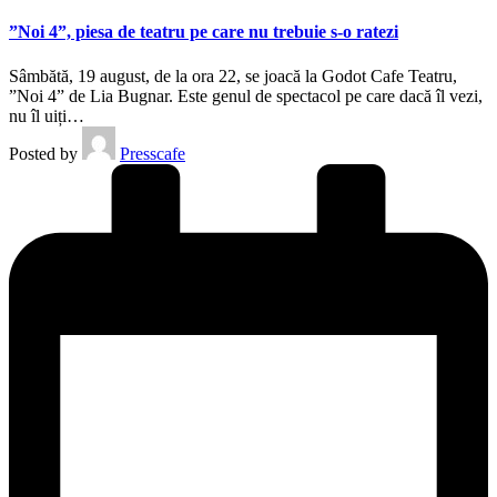
”Noi 4”, piesa de teatru pe care nu trebuie s-o ratezi
Sâmbătă, 19 august, de la ora 22, se joacă la Godot Cafe Teatru,
”Noi 4” de Lia Bugnar. Este genul de spectacol pe care dacă îl vezi,
nu îl uiți…
Posted by
Presscafe