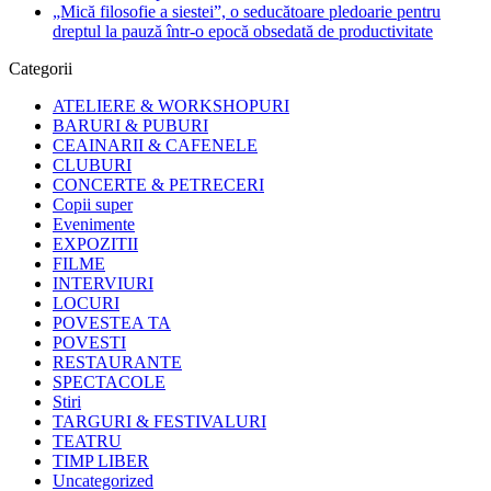
„Mică filosofie a siestei”, o seducătoare pledoarie pentru
dreptul la pauză într-o epocă obsedată de productivitate
Categorii
ATELIERE & WORKSHOPURI
BARURI & PUBURI
CEAINARII & CAFENELE
CLUBURI
CONCERTE & PETRECERI
Copii super
Evenimente
EXPOZITII
FILME
INTERVIURI
LOCURI
POVESTEA TA
POVESTI
RESTAURANTE
SPECTACOLE
Stiri
TARGURI & FESTIVALURI
TEATRU
TIMP LIBER
Uncategorized