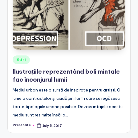
e
.
r
o
Posted
Stiri
in
Ilustrațiile reprezentând boli mintale
fac înconjurul lumii
Mediul urban este o sursă de inspirație pentru artiști. O
lume a contrastelor și ciudățeniilor în care se regăsesc
toate tipologiile umane posibile. Dezavantajele acestui
mediu sunt resimțite însă la…
Presscafe
July 5, 2017
Posted
by