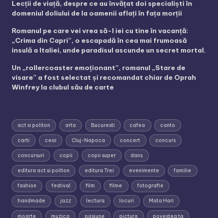
Lecții de viață, despre ce au învățat doi specialiști în
domeniul doliului de la oamenii aflați în fața morții
Romanul pe care vei vrea să-l iei cu tine în vacanță:
„Crima din Capri”, o escapadă în cea mai frumoasă
insulă a Italiei, unde paradisul ascunde un secret mortal.
Un „rollercoaster emoționant”, romanul „Stare de
visare” a fost selectat și recomandat chiar de Oprah
Winfrey la clubul său de carte
act si politon
arta
Bucuresti
cafea
canto
carti
ceai
Cluj-Napoca
concert
concurs
concursuri
copii
copii super
dans
editura act si politon
editura Trei
evenimente
familie
fashion
festival
film
filme
fotografie
handmade
jazz
lectura
locuri
Mata Hari
moarte
muzica
pasiune
pictura
povestea ta