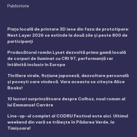
Publicitate
Piața locală de printare 3D iese din faza de prototipare:
Next Layer 2026 se extinde la două zile și peste 800 de
participanți
Producătorul român Lyset dezvoltă prima gamă locală
de corpuri de iluminat cu CRI 97, performanță rar
întâlnită inclusiv în Europa
Thrillere virale, ficțiune japoneză, dezvoltare personală
și povești care vindecă. Vara aceasta se citește Alice
Books!
10 lucruri surprinzătoare despre Colhoz, noul roman al
lui Emmanuel Carrère
Line-up-ul complet al CODRU Festival este aici. Ultimul
weekend din vară se trăiește în Pădurea Verde, la
Timișoara!