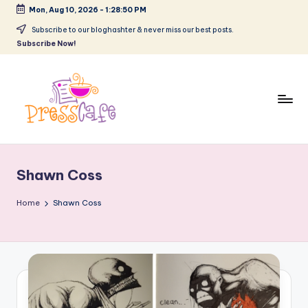
Mon, Aug 10, 2026
-
1:28:51 PM
Skip
Subscribe to our bloghashter & never miss our best posts.
Subscribe Now!
to
content
P
Cafeneau
r
experientelor
Shawn Coss
urbane
e
s
Home
Shawn Coss
s
c
a
f