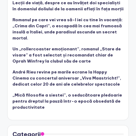
Lecții de viață, despre ce au învățat doi specialiști
în domeniul doliului de la oamenii aflați în fața morții
Romanul pe care vei vrea să-l iei cu tine în vacanță:
„Crima din Capri”, o escapadă în cea mai frumoasă
insulă a Italiei, unde paradisul ascunde un secret
mortal.
Un „rollercoaster emoționant”, romanul „Stare de
visare” a fost selectat și recomandat chiar de
Oprah Winfrey la clubul său de carte
André Rieu revine pe marile ecrane la Happy
Cinema cu concertul aniversar „Viva Maastricht!”,
dedicat celor 20 de ani ale celebrelor spectacole
„Mică filosofie a siestei”, o seducătoare pledoarie
pentru dreptul la pauză într-o epocă obsedată de
productivitate
Categorii