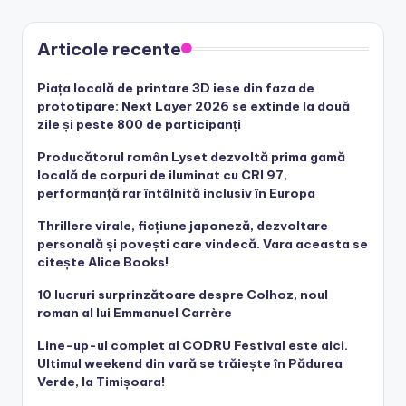
Articole recente
Piața locală de printare 3D iese din faza de
prototipare: Next Layer 2026 se extinde la două
zile și peste 800 de participanți
Producătorul român Lyset dezvoltă prima gamă
locală de corpuri de iluminat cu CRI 97,
performanță rar întâlnită inclusiv în Europa
Thrillere virale, ficțiune japoneză, dezvoltare
personală și povești care vindecă. Vara aceasta se
citește Alice Books!
10 lucruri surprinzătoare despre Colhoz, noul
roman al lui Emmanuel Carrère
Line-up-ul complet al CODRU Festival este aici.
Ultimul weekend din vară se trăiește în Pădurea
Verde, la Timișoara!