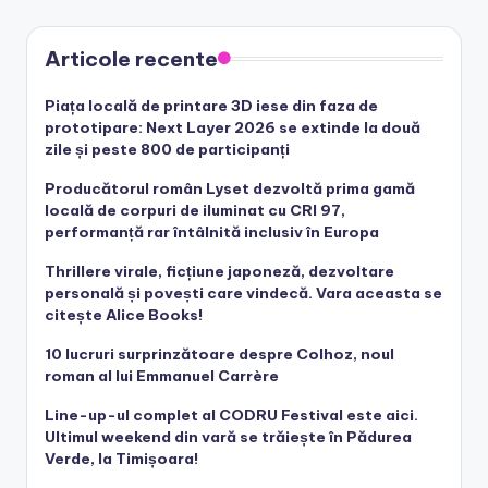
Articole recente
Piața locală de printare 3D iese din faza de
prototipare: Next Layer 2026 se extinde la două
zile și peste 800 de participanți
Producătorul român Lyset dezvoltă prima gamă
locală de corpuri de iluminat cu CRI 97,
performanță rar întâlnită inclusiv în Europa
Thrillere virale, ficțiune japoneză, dezvoltare
personală și povești care vindecă. Vara aceasta se
citește Alice Books!
10 lucruri surprinzătoare despre Colhoz, noul
roman al lui Emmanuel Carrère
Line-up-ul complet al CODRU Festival este aici.
Ultimul weekend din vară se trăiește în Pădurea
Verde, la Timișoara!