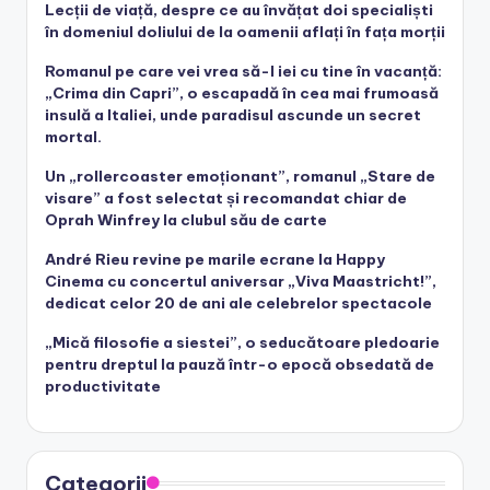
Lecții de viață, despre ce au învățat doi specialiști
în domeniul doliului de la oamenii aflați în fața morții
Romanul pe care vei vrea să-l iei cu tine în vacanță:
„Crima din Capri”, o escapadă în cea mai frumoasă
insulă a Italiei, unde paradisul ascunde un secret
mortal.
Un „rollercoaster emoționant”, romanul „Stare de
visare” a fost selectat și recomandat chiar de
Oprah Winfrey la clubul său de carte
André Rieu revine pe marile ecrane la Happy
Cinema cu concertul aniversar „Viva Maastricht!”,
dedicat celor 20 de ani ale celebrelor spectacole
„Mică filosofie a siestei”, o seducătoare pledoarie
pentru dreptul la pauză într-o epocă obsedată de
productivitate
Categorii