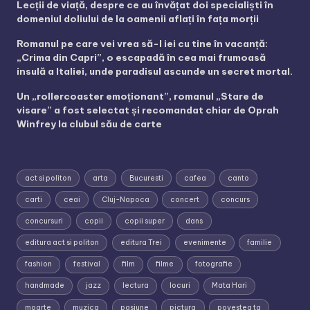
Lecții de viață, despre ce au învățat doi specialiști în
domeniul doliului de la oamenii aflați în fața morții
Romanul pe care vei vrea să-l iei cu tine în vacanță:
„Crima din Capri”, o escapadă în cea mai frumoasă
insulă a Italiei, unde paradisul ascunde un secret mortal.
Un „rollercoaster emoționant”, romanul „Stare de
visare” a fost selectat și recomandat chiar de Oprah
Winfrey la clubul său de carte
act si politon
arta
Bucuresti
cafea
canto
carti
ceai
Cluj-Napoca
concert
concurs
concursuri
copii
copii super
dans
editura act si politon
editura Trei
evenimente
familie
fashion
festival
film
filme
fotografie
handmade
jazz
lectura
locuri
Mata Hari
moarte
muzica
pasiune
pictura
povestea ta