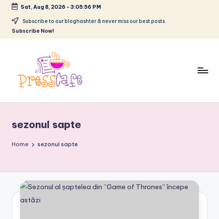
Sat, Aug 8, 2026
-
3:05:56 PM
Skip
Subscribe to our bloghashter & never miss our best posts.
Subscribe Now!
to
content
P
Cafeneau
r
experientelor
sezonul sapte
urbane
e
s
Home
sezonul sapte
s
c
a
f