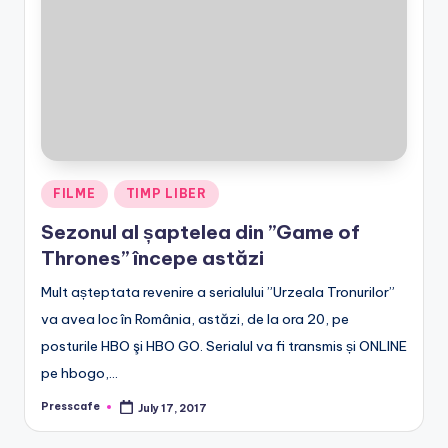
e
.
r
o
Posted
FILME
TIMP LIBER
in
Sezonul al șaptelea din ”Game of
Thrones” începe astăzi
Mult așteptata revenire a serialului ”Urzeala Tronurilor”
va avea loc în România, astăzi, de la ora 20, pe
posturile HBO şi HBO GO. Serialul va fi transmis și ONLINE
pe hbogo,…
Presscafe
July 17, 2017
Posted
by