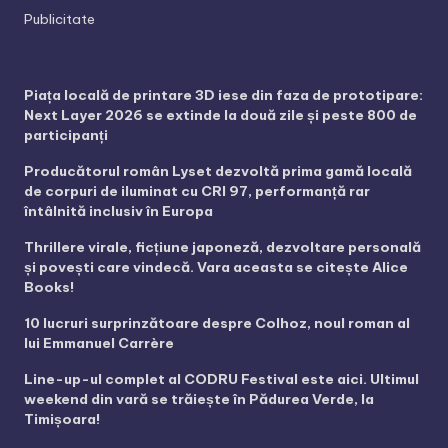
Publicitate
Piața locală de printare 3D iese din faza de prototipare:
Next Layer 2026 se extinde la două zile și peste 800 de
participanți
Producătorul român Lyset dezvoltă prima gamă locală
de corpuri de iluminat cu CRI 97, performanță rar
întâlnită inclusiv în Europa
Thrillere virale, ficțiune japoneză, dezvoltare personală
și povești care vindecă. Vara aceasta se citește Alice
Books!
10 lucruri surprinzătoare despre Colhoz, noul roman al
lui Emmanuel Carrère
Line-up-ul complet al CODRU Festival este aici. Ultimul
weekend din vară se trăiește în Pădurea Verde, la
Timișoara!