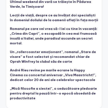
Ultimul weekend din vară se trăiește în Pădurea
Verde, la Timișoara!
Lecții de viață, despre ce au învățat doi specialiști
în domeniul doliului de la oamenii aflați în fața morții
Romanul pe care vei vrea să-l iei cu tine în vacanță:
„Crima din Capri”, o escapadă în cea mai frumoasă
insulă a Italiei, unde paradisul ascunde un secret
mortal.
Un „rollercoaster emoționant”, romanul „Stare de
visare” a fost selectat și recomandat chiar de
Oprah Winfrey la clubul său de carte
André Rieu revine pe marile ecrane la Happy
Cinema cu concertul aniversar „Viva Maastricht!”,
dedicat celor 20 de ani ale celebrelor spectacole
„Mică filosofie a siestei”, o seducătoare pledoarie
pentru dreptul la pauză într-o epocă obsedată de
productivitate