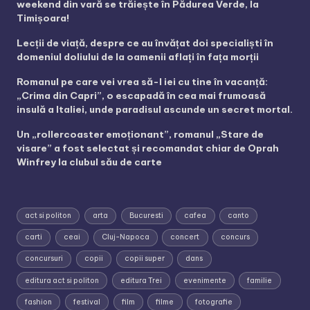
weekend din vară se trăiește în Pădurea Verde, la
Timișoara!
Lecții de viață, despre ce au învățat doi specialiști în
domeniul doliului de la oamenii aflați în fața morții
Romanul pe care vei vrea să-l iei cu tine în vacanță:
„Crima din Capri”, o escapadă în cea mai frumoasă
insulă a Italiei, unde paradisul ascunde un secret mortal.
Un „rollercoaster emoționant”, romanul „Stare de
visare” a fost selectat și recomandat chiar de Oprah
Winfrey la clubul său de carte
act si politon
arta
Bucuresti
cafea
canto
carti
ceai
Cluj-Napoca
concert
concurs
concursuri
copii
copii super
dans
editura act si politon
editura Trei
evenimente
familie
fashion
festival
film
filme
fotografie