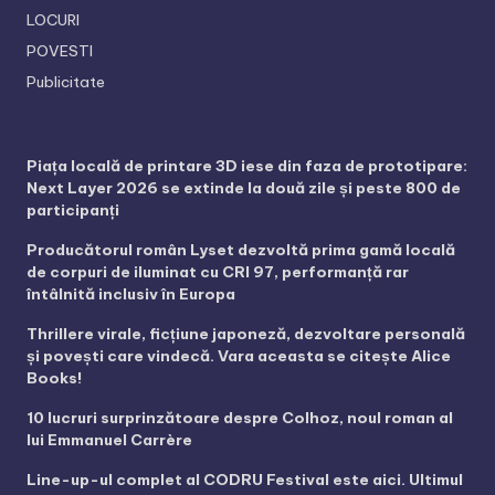
LOCURI
POVESTI
Publicitate
Piața locală de printare 3D iese din faza de prototipare:
Next Layer 2026 se extinde la două zile și peste 800 de
participanți
Producătorul român Lyset dezvoltă prima gamă locală
de corpuri de iluminat cu CRI 97, performanță rar
întâlnită inclusiv în Europa
Thrillere virale, ficțiune japoneză, dezvoltare personală
și povești care vindecă. Vara aceasta se citește Alice
Books!
10 lucruri surprinzătoare despre Colhoz, noul roman al
lui Emmanuel Carrère
Line-up-ul complet al CODRU Festival este aici. Ultimul