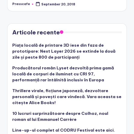
Presscafe
September 20, 2018
Posted
by
Articole recente
Piața locală de printare 3D iese din faza de
prototipare: Next Layer 2026 se extinde la două
zile și peste 800 de participanți
Producătorul român Lyset dezvoltă prima gamă
locală de corpuri de iluminat cu CRI 97,
performanță rar întâlnită inclusiv în Europa
Thrillere virale, ficțiune japoneză, dezvoltare
personală și povești care vindecă. Vara aceasta se
citește Alice Books!
10 lucruri surprinzătoare despre Colhoz, noul
roman al lui Emmanuel Carrère
Line-up-ul complet al CODRU Festival este aici.