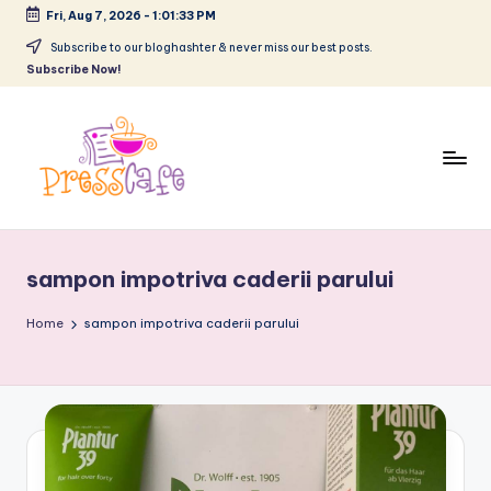
Fri, Aug 7, 2026
-
1:01:33 PM
Skip
Subscribe to our bloghashter & never miss our best posts.
Subscribe Now!
to
content
P
Cafeneau
r
experientelor
sampon impotriva caderii parului
urbane
e
s
Home
sampon impotriva caderii parului
s
c
a
f