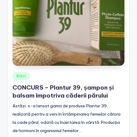
e
.
r
o
Posted
Stiri
in
CONCURS – Plantur 39, șampon și
balsam împotriva căderii părului
Astăzi, s-a lansat gama de produse Plantur 39,
realizată pentru a veni în întâmpinarea femeilor cărora
la cade părul, odată cu înaintarea în vârstă. Producția
de hormoni în organismul femeilor…