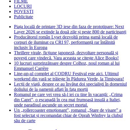
FILME
LOCURI
POVESTI
Publicitate
Piața locală de printare 3D iese din faza de prototipare: Next
Layer 2026 se extinde la două zile și peste 800 de participanți
Producătorul român Lyset dezvoltă prima gamă locală de
corpuri de iluminat cu CRI 97, performanță rar întâlnită
inclusiv în Europa
Thrillere virale, ficțiune japoneză, dezvoltare personală și
povești care vindecă. Vara aceasta se citește Alice Books!
10 lucruri surprinzătoare despre Colhoz, noul roman al lui
Emmanuel Carrère
Line-up-ul complet al CODRU Festival este aici. Ultimul
weekend din vară se trăiește în Pădurea Verde, la Timișoara!
Lecții de viață, despre ce au învățat doi specialiști în domeniul
doliului de la oamenii aflați în fața morții
Romanul pe care vei vrea să-l iei cu tine în vacanță: „Crima
din Capri”, o escapadă în cea mai frumoasă insulă a Italiei,
unde paradisul ascunde un secret mortal.
Un „rollercoaster emoționant”, romanul „Stare de visare” a
fost selectat și recomandat chiar de Oprah Winfrey la clubul
său de carte