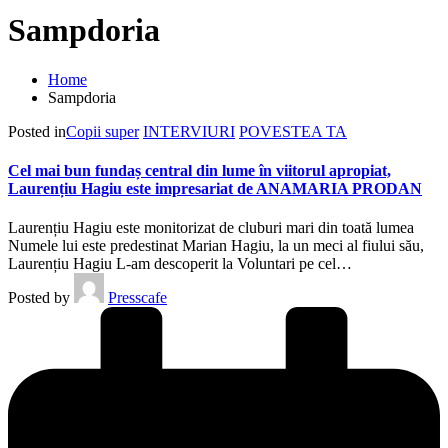
Sampdoria
Home
Sampdoria
Posted in
Copii super
INTERVIURI
POVESTEA TA
Cel mai bun fundaș central din lume în viitorul apropiat,
Laurențiu Hagiu este impresariat de ANAMARIA PRODAN
Laurențiu Hagiu este monitorizat de cluburi mari din toată lumea
Numele lui este predestinat Marian Hagiu, la un meci al fiului său,
Laurențiu Hagiu L-am descoperit la Voluntari pe cel…
Posted by
Presscafe