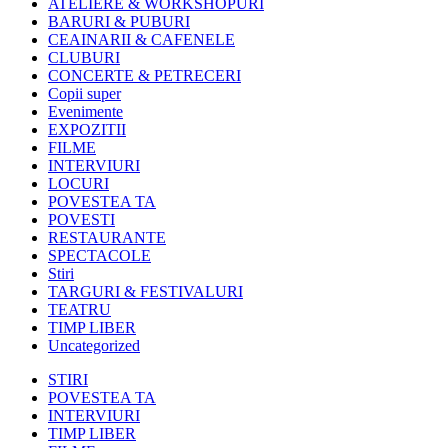
ATELIERE & WORKSHOPURI
BARURI & PUBURI
CEAINARII & CAFENELE
CLUBURI
CONCERTE & PETRECERI
Copii super
Evenimente
EXPOZITII
FILME
INTERVIURI
LOCURI
POVESTEA TA
POVESTI
RESTAURANTE
SPECTACOLE
Stiri
TARGURI & FESTIVALURI
TEATRU
TIMP LIBER
Uncategorized
STIRI
POVESTEA TA
INTERVIURI
TIMP LIBER