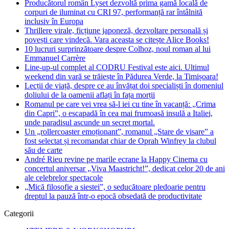
Producătorul român Lyset dezvoltă prima gamă locală de
corpuri de iluminat cu CRI 97, performanță rar întâlnită
inclusiv în Europa
Thrillere virale, ficțiune japoneză, dezvoltare personală și
povești care vindecă. Vara aceasta se citește Alice Books!
10 lucruri surprinzătoare despre Colhoz, noul roman al lui
Emmanuel Carrère
Line-up-ul complet al CODRU Festival este aici. Ultimul
weekend din vară se trăiește în Pădurea Verde, la Timișoara!
Lecții de viață, despre ce au învățat doi specialiști în domeniul
doliului de la oamenii aflați în fața morții
Romanul pe care vei vrea să-l iei cu tine în vacanță: „Crima
din Capri”, o escapadă în cea mai frumoasă insulă a Italiei,
unde paradisul ascunde un secret mortal.
Un „rollercoaster emoționant”, romanul „Stare de visare” a
fost selectat și recomandat chiar de Oprah Winfrey la clubul
său de carte
André Rieu revine pe marile ecrane la Happy Cinema cu
concertul aniversar „Viva Maastricht!”, dedicat celor 20 de ani
ale celebrelor spectacole
„Mică filosofie a siestei”, o seducătoare pledoarie pentru
dreptul la pauză într-o epocă obsedată de productivitate
Categorii