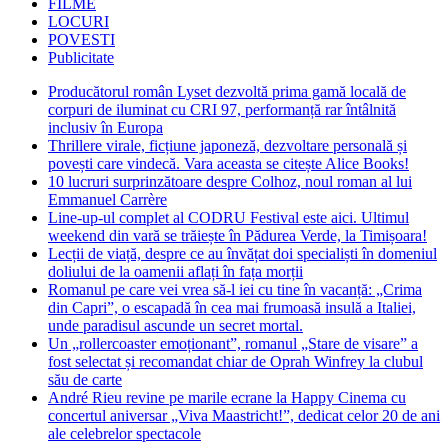
FILME
LOCURI
POVESTI
Publicitate
Producătorul român Lyset dezvoltă prima gamă locală de
corpuri de iluminat cu CRI 97, performanță rar întâlnită
inclusiv în Europa
Thrillere virale, ficțiune japoneză, dezvoltare personală și
povești care vindecă. Vara aceasta se citește Alice Books!
10 lucruri surprinzătoare despre Colhoz, noul roman al lui
Emmanuel Carrère
Line-up-ul complet al CODRU Festival este aici. Ultimul
weekend din vară se trăiește în Pădurea Verde, la Timișoara!
Lecții de viață, despre ce au învățat doi specialiști în domeniul
doliului de la oamenii aflați în fața morții
Romanul pe care vei vrea să-l iei cu tine în vacanță: „Crima
din Capri”, o escapadă în cea mai frumoasă insulă a Italiei,
unde paradisul ascunde un secret mortal.
Un „rollercoaster emoționant”, romanul „Stare de visare” a
fost selectat și recomandat chiar de Oprah Winfrey la clubul
său de carte
André Rieu revine pe marile ecrane la Happy Cinema cu
concertul aniversar „Viva Maastricht!”, dedicat celor 20 de ani
ale celebrelor spectacole