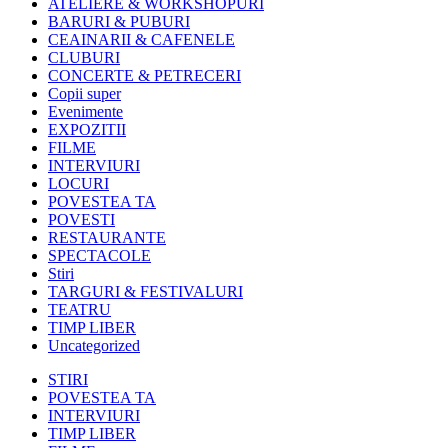
ATELIERE & WORKSHOPURI
BARURI & PUBURI
CEAINARII & CAFENELE
CLUBURI
CONCERTE & PETRECERI
Copii super
Evenimente
EXPOZITII
FILME
INTERVIURI
LOCURI
POVESTEA TA
POVESTI
RESTAURANTE
SPECTACOLE
Stiri
TARGURI & FESTIVALURI
TEATRU
TIMP LIBER
Uncategorized
STIRI
POVESTEA TA
INTERVIURI
TIMP LIBER