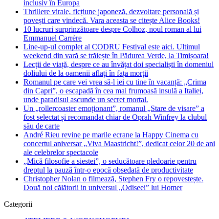
inclusiv în Europa
Thrillere virale, ficțiune japoneză, dezvoltare personală și
povești care vindecă. Vara aceasta se citește Alice Books!
10 lucruri surprinzătoare despre Colhoz, noul roman al lui
Emmanuel Carrère
Line-up-ul complet al CODRU Festival este aici. Ultimul
weekend din vară se trăiește în Pădurea Verde, la Timișoara!
Lecții de viață, despre ce au învățat doi specialiști în domeniul
doliului de la oamenii aflați în fața morții
Romanul pe care vei vrea să-l iei cu tine în vacanță: „Crima
din Capri”, o escapadă în cea mai frumoasă insulă a Italiei,
unde paradisul ascunde un secret mortal.
Un „rollercoaster emoționant”, romanul „Stare de visare” a
fost selectat și recomandat chiar de Oprah Winfrey la clubul
său de carte
André Rieu revine pe marile ecrane la Happy Cinema cu
concertul aniversar „Viva Maastricht!”, dedicat celor 20 de ani
ale celebrelor spectacole
„Mică filosofie a siestei”, o seducătoare pledoarie pentru
dreptul la pauză într-o epocă obsedată de productivitate
Christopher Nolan o filmează, Stephen Fry o repovestește.
Două noi călătorii in universul „Odiseei” lui Homer
Categorii