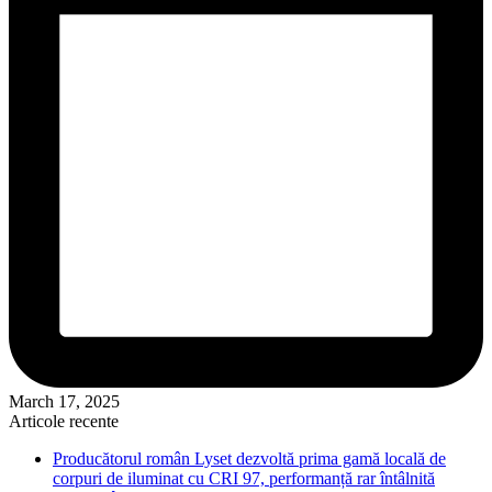
March 17, 2025
Articole recente
Producătorul român Lyset dezvoltă prima gamă locală de
corpuri de iluminat cu CRI 97, performanță rar întâlnită