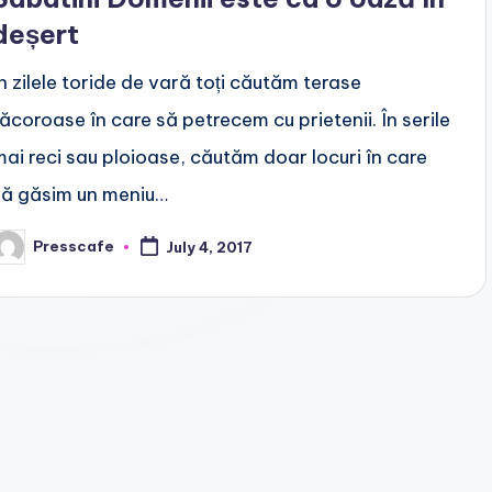
deșert
În zilele toride de vară toți căutăm terase
răcoroase în care să petrecem cu prietenii. În serile
mai reci sau ploioase, căutăm doar locuri în care
să găsim un meniu…
Presscafe
July 4, 2017
osted
y