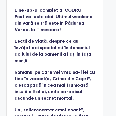
Line-up-ul complet al CODRU
Festival este aici. Ultimul weekend
din vară se trăiește în Pădurea
Verde, la Timișoara!
Lecții de viață, despre ce au
învățat doi specialiști în domeniul
doliului de la oamenii aflați în fața
morții
Romanul pe care vei vrea să-l iei cu
tine în vacanță: „Crima din Capri”,
o escapadă în cea mai frumoasă
insulă a Italiei, unde paradisul
ascunde un secret mortal.
Un „rollercoaster emoționant”,