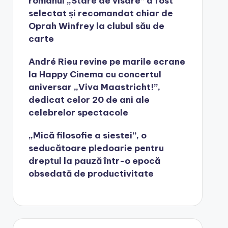
romanul „Stare de visare” a fost
selectat și recomandat chiar de
Oprah Winfrey la clubul său de
carte
André Rieu revine pe marile ecrane
la Happy Cinema cu concertul
aniversar „Viva Maastricht!”,
dedicat celor 20 de ani ale
celebrelor spectacole
„Mică filosofie a siestei”, o
seducătoare pledoarie pentru
dreptul la pauză într-o epocă
obsedată de productivitate