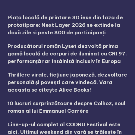
Piața locală de printare 3D iese din faza de
prototipare: Next Layer 2026 se extinde la
două zile și peste 800 de participanți
Producătorul român Lyset dezvoltă prima
gamă locală de corpuri de iluminat cu CRI 97,
performanță rar întâlnită inclusiv în Europa
Thrillere virale, ficțiune japoneză, dezvoltare
personală și povești care vindecă. Vara
aceasta se citește Alice Books!
10 lucruri surprinzătoare despre Colhoz, noul
roman al lui Emmanuel Carrère
Line-up-ul complet al CODRU Festival este
aici. Ultimul weekend din vară se trăiește în