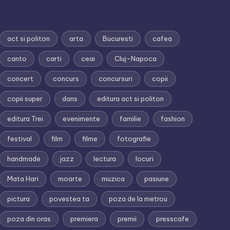
act si politon
arta
Bucuresti
cafea
canto
carti
ceai
Cluj-Napoca
concert
concurs
concursuri
copii
copii super
dans
editura act si politon
editura Trei
evenimente
familie
fashion
festival
film
filme
fotografie
handmade
jazz
lectura
locuri
Mata Hari
moarte
muzica
pasiune
pictura
povestea ta
poza de la metrou
poza din oras
premiera
premii
presscafe