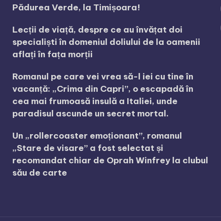
Pădurea Verde, la Timișoara!
Lecții de viață, despre ce au învățat doi
specialiști în domeniul doliului de la oamenii
aflați în fața morții
Romanul pe care vei vrea să-l iei cu tine în
vacanță: „Crima din Capri”, o escapadă în
cea mai frumoasă insulă a Italiei, unde
paradisul ascunde un secret mortal.
Un „rollercoaster emoționant”, romanul
„Stare de visare” a fost selectat și
recomandat chiar de Oprah Winfrey la clubul
său de carte