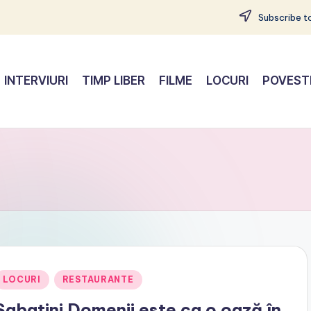
Subscribe to
INTERVIURI
TIMP LIBER
FILME
LOCURI
POVEST
Posted
LOCURI
RESTAURANTE
n
Sabatini Domenii este ca o oază în