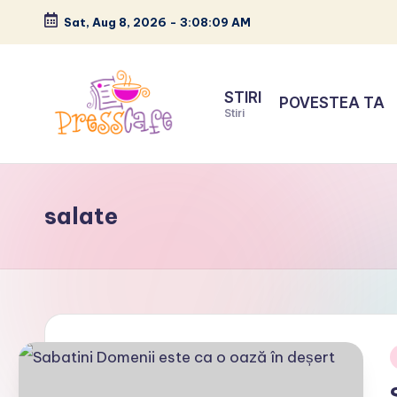
Sat, Aug 8, 2026
-
3:08:10 AM
Skip
to
STIRI
POVESTEA TA
content
Stiri
P
Cafeneau
r
experientelor
salate
urbane
e
s
s
c
a
i