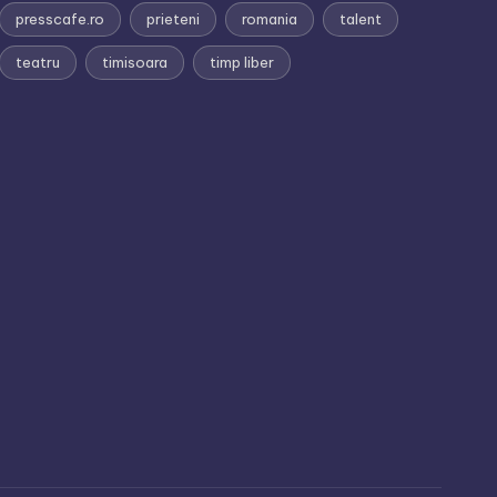
presscafe.ro
prieteni
romania
talent
teatru
timisoara
timp liber