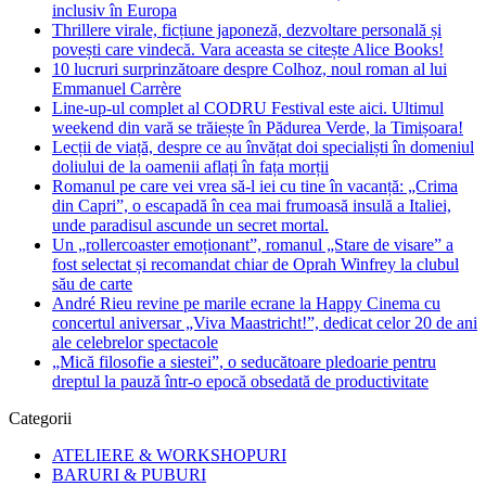
inclusiv în Europa
Thrillere virale, ficțiune japoneză, dezvoltare personală și
povești care vindecă. Vara aceasta se citește Alice Books!
10 lucruri surprinzătoare despre Colhoz, noul roman al lui
Emmanuel Carrère
Line-up-ul complet al CODRU Festival este aici. Ultimul
weekend din vară se trăiește în Pădurea Verde, la Timișoara!
Lecții de viață, despre ce au învățat doi specialiști în domeniul
doliului de la oamenii aflați în fața morții
Romanul pe care vei vrea să-l iei cu tine în vacanță: „Crima
din Capri”, o escapadă în cea mai frumoasă insulă a Italiei,
unde paradisul ascunde un secret mortal.
Un „rollercoaster emoționant”, romanul „Stare de visare” a
fost selectat și recomandat chiar de Oprah Winfrey la clubul
său de carte
André Rieu revine pe marile ecrane la Happy Cinema cu
concertul aniversar „Viva Maastricht!”, dedicat celor 20 de ani
ale celebrelor spectacole
„Mică filosofie a siestei”, o seducătoare pledoarie pentru
dreptul la pauză într-o epocă obsedată de productivitate
Categorii
ATELIERE & WORKSHOPURI
BARURI & PUBURI