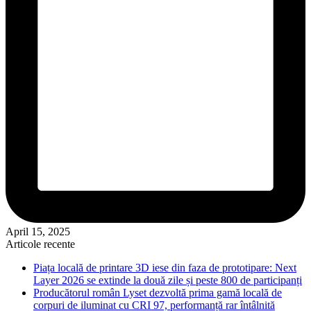
April 15, 2025
Articole recente
Piața locală de printare 3D iese din faza de prototipare: Next
Layer 2026 se extinde la două zile și peste 800 de participanți
Producătorul român Lyset dezvoltă prima gamă locală de
corpuri de iluminat cu CRI 97, performanță rar întâlnită