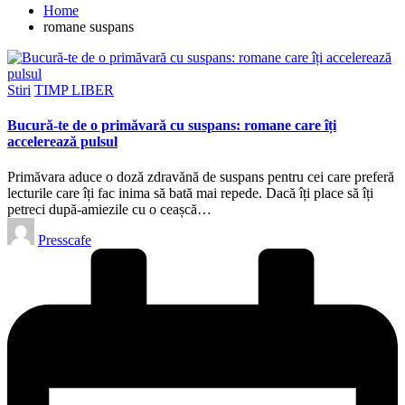
Home
romane suspans
Posted
Stiri
TIMP LIBER
in
Bucură-te de o primăvară cu suspans: romane care îți
accelerează pulsul
Primăvara aduce o doză zdravănă de suspans pentru cei care preferă
lecturile care îți fac inima să bată mai repede. Dacă îți place să îți
petreci după-amiezile cu o ceașcă…
Posted
Presscafe
by