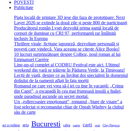
POVESTI
Publicitate
Piața locală de printare 3D iese din faza de prototipare: Next
Layer 2026 se extinde la două zile și peste 800 de participanți
Producătorul român Lyset dezvoltă prima gamă locală de
corpuri de iluminat cu CRI 97, performanță rar întâlnită
inclusiv în Europa
Thrillere virale, ficțiune japoneză, dezvoltare personală și
povești care vindecă. Vara aceasta se citește Alice Books!
10 lucruri surprinzătoare despre Colhoz, noul roman al lui
Emmanuel Carrère
Line-up-ul complet al CODRU Festival este aici. Ultimul
weekend din vară se trăiește în Pădurea Verde, la Timișoara!
Lecții de viață, despre ce au învățat doi specialiști în domeniul
doliului de la oamenii aflați în fața morții
Romanul pe care vei vrea să-l iei cu tine în vacanță: „Crima
din Capri”, o escapadă în cea mai frumoasă insulă a Italiei,
unde paradisul ascunde un secret mortal.
Un „rollercoaster emoționant”, romanul „Stare de visare” a
fost selectat și recomandat chiar de Oprah Winfrey la clubul
său de carte
Bucuresti
carti
arta
act si politon
cafea
canto
ceai
Cluj-Napoca